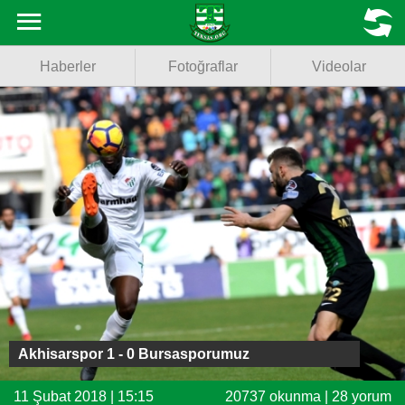
Haberler
MENU
Haberler
Fotoğraflar
Videolar
Fotoğraflar
Videolar
Basketbol
Voleybol
Puan Durumu
Fikstür
Facebook
Akhisarspor 1 - 0 Bursasporumuz
Twitter
11 Şubat 2018 | 15:15
20737 okunma | 28 yorum