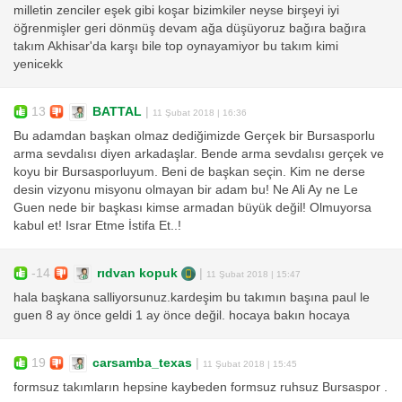
milletin zenciler eşek gibi koşar bizimkiler neyse birşeyi iyi
öğrenmişler geri dönmüş devam ağa düşüyoruz bağıra bağıra
takım Akhisar'da karşı bile top oynayamiyor bu takım kimi
yenicekk
13
BATTAL
|
11 Şubat 2018 | 16:36
Bu adamdan başkan olmaz dediğimizde Gerçek bir Bursasporlu
arma sevdalısı diyen arkadaşlar. Bende arma sevdalısı gerçek ve
koyu bir Bursasporluyum. Beni de başkan seçin. Kim ne derse
desin vizyonu misyonu olmayan bir adam bu! Ne Ali Ay ne Le
Guen nede bir başkası kimse armadan büyük değil! Olmuyorsa
kabul et! Israr Etme İstifa Et..!
-14
rıdvan kopuk
|
11 Şubat 2018 | 15:47
hala başkana salliyorsunuz.kardeşim bu takımın başına paul le
guen 8 ay önce geldi 1 ay önce değil. hocaya bakın hocaya
19
carsamba_texas
|
11 Şubat 2018 | 15:45
formsuz takımların hepsine kaybeden formsuz ruhsuz Bursaspor .