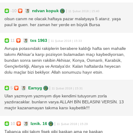
-10
rıdvan kopuk
|
11 Şubat 2018 | 15:40
olsun canım ne olacak.haftaya pazar malatyaya 5 atarız. yaşa
paul le guen. her zaman her yerde en büyük Bursa
11
txs 1963
|
11 Şubat 2018 | 15:33
Avrupa potasındaki rakiplerin berabere kaldığı hafta sen mahalle
takımı Akhisar'a karşı pozisyon bulamadan maçı kaybediyorsan,
bundan sonra senin rakibin Akhisar, Konya, Osmanlı, Karabük,
Gençlerbirliği, Alanya ve Antalya'dır. Kalan haftalarda heyecan
dolu maçlar bizi bekliyor. Allah sonumuzu hayır etsin.
5
Earsyg
|
11 Şubat 2018 | 15:31
Ulan yazmıyım yazmıyım diye kendimi tutuyorum zorla
yazdıracaklar. bunların varya ALLAH BİN BELASINI VERSİN. 13
maçtır kazanamayan takıma karsı kaybettik!!!
10
Iznik. 16
|
11 Şubat 2018 | 15:29
Tabanca gibi takım fişek gibi başkan ama ne başkan