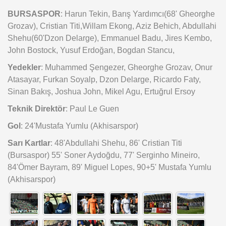
BURSASPOR
: Harun Tekin, Barış Yardımcı(68' Gheorghe
Grozav), Cristian Titi,Willam Ekong, Aziz Behich, Abdullahi
Shehu(60'Dzon Delarge), Emmanuel Badu, Jires Kembo,
John Bostock, Yusuf Erdoğan, Bogdan Stancu,
Yedekler
: Muhammed Şengezer, Gheorghe Grozav, Onur
Atasayar, Furkan Soyalp, Dzon Delarge, Ricardo Faty,
Sinan Bakış, Joshua John, Mikel Agu, Ertuğrul Ersoy
Teknik Direktör
: Paul Le Guen
Gol
: 24'Mustafa Yumlu (Akhisarspor)
Sarı Kartlar
: 48'Abdullahi Shehu, 86' Cristian Titi
(Bursaspor) 55' Soner Aydoğdu, 77' Serginho Mineiro,
84'Ömer Bayram, 89' Miguel Lopes, 90+5' Mustafa Yumlu
(Akhisarspor)