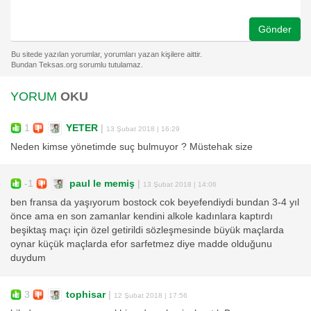
Gönder
YORUM
OKU
1
YETER
|
13 Şubat 2018 | 16:29
Neden kimse yönetimde suç bulmuyor ? Müstehak size
-1
paul le memiş
|
13 Şubat 2018 | 14:06
ben fransa da yaşıyorum bostock cok beyefendiydi bundan 3-4 yıl
önce ama en son zamanlar kendini alkole kadınlara kaptırdı
beşiktaş maçı için özel getirildi sözleşmesinde büyük maçlarda
oynar küçük maçlarda efor sarfetmez diye madde olduğunu
duydum
3
tophisar
|
12 Şubat 2018 | 17:56