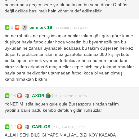
ne avrupası geçen sene yırttık bu takım bu sene düşer.Otobüs
değil özlüce basılmalı hain yönetim def edilmelidir.
3
cem tek 16
|
11 Şubat 2018 | 23:58
bu ne rahatlık ne geniş insanlar bunlar takım göz göre göre küme
düşüyor hayla futbolcular hoca yönetim bu bşvermezlik ten bu
uykudan ne zaman uyanacak acabaaa bu takım düşersen herkez
düşer tv probramlar izlen mez gazateler satmaz 350 kişi iyi kötü
bu kulüpten ekmek yiyor bu futbolcular hoca bu nun farkındanı
biraz vijdan arkadaş 6 maçtır eller cepte hiçbirşey takandırmadılar
hayla para bekliyorlar utanmadan futbol koca bi yalan olmuş
kandırılmaktan bıktım
16
AXOR
|
11 Şubat 2018 | 18:15
YoNETIM istifa leguen gule gule Bursasporu siradan takim
yaptiniz baris badu kembo defolun gidin ruhsuzlar
12
CARLOS
|
11 Şubat 2018 | 17:56
ALLAH SENİ BİLDİGİ YAPSIN ALİ AY...BİZİ KÖY KASABA