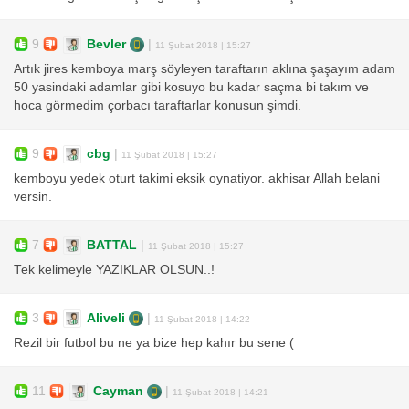
9
Bevler
|
11 Şubat 2018 | 15:27
Artık jires kemboya marş söyleyen taraftarın aklına şaşayım adam
50 yasindaki adamlar gibi kosuyo bu kadar saçma bi takım ve
hoca görmedim çorbacı taraftarlar konusun şimdi.
9
cbg
|
11 Şubat 2018 | 15:27
kemboyu yedek oturt takimi eksik oynatiyor. akhisar Allah belani
versin.
7
BATTAL
|
11 Şubat 2018 | 15:27
Tek kelimeyle YAZIKLAR OLSUN..!
3
Aliveli
|
11 Şubat 2018 | 14:22
Rezil bir futbol bu ne ya bize hep kahır bu sene (
11
Cayman
|
11 Şubat 2018 | 14:21