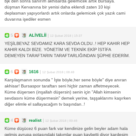
bjk den sonra sanırım akhisarda gelemicek artık Bursaya.
düşman Kervanına bir yenisi daha eklendi zaten 10 kişi
deplasman yapıyorlardı artık onlarda gelemicek çok yazık cami
duvarına işediler esmen
5
ALİVELİİ
|
12 Şubat 2018 | 15:37
YEŞİLBEYAZ SEVDAMIZ KARA SEVDA OLDU..! HEP KAHIR HEP
KAHIR KALDI BİZE. YÖNETİM VE TEKNİK EKİP İSTİFA
DEMEYEN TARAFTARIN TARAFTARLIĞINDAN ŞÜPHE EDERİM.
6
1616
|
12 Şubat 2018 | 08:48
Karşılaşmanın sonunda " İşte böyle,her sene böyle" diye anıran
akhisar! Bursaspor taraftarı seni hiçbir zaman affetmeyecek.
Küme düşersen (inşallah düşersin) senin için "Allah kimsenin
sevdasını küme düşermesin" demek yerine, taşşaklarımı kaşırken
diğer elimle el sallayacağım tv başından..!
4
realist
|
12 Şubat 2018 | 00:46
Küme düşücez 6 puan fark var kendinize gelin beyler adam hala
gelmiş avrupa potasındaki takımlar puan kaybetti diyor kardeşim