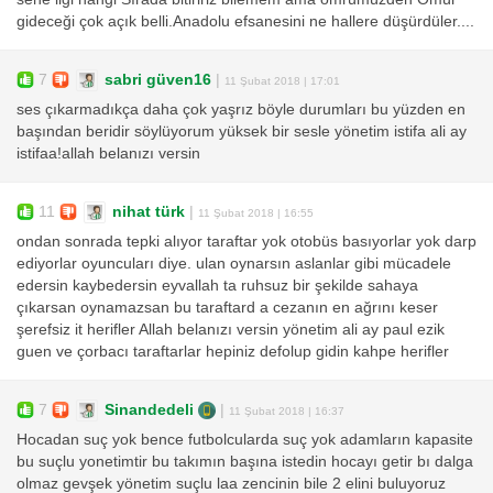
gideceği çok açık belli.Anadolu efsanesini ne hallere düşürdüler....
7
sabri güven16
|
11 Şubat 2018 | 17:01
ses çıkarmadıkça daha çok yaşrız böyle durumları bu yüzden en
başından beridir söylüyorum yüksek bir sesle yönetim istifa ali ay
istifaa!allah belanızı versin
11
nihat türk
|
11 Şubat 2018 | 16:55
ondan sonrada tepki alıyor taraftar yok otobüs basıyorlar yok darp
ediyorlar oyuncuları diye. ulan oynarsın aslanlar gibi mücadele
edersin kaybedersin eyvallah ta ruhsuz bir şekilde sahaya
çıkarsan oynamazsan bu taraftard a cezanın en ağrını keser
şerefsiz it herifler Allah belanızı versin yönetim ali ay paul ezik
guen ve çorbacı taraftarlar hepiniz defolup gidin kahpe herifler
7
Sinandedeli
|
11 Şubat 2018 | 16:37
Hocadan suç yok bence futbolcularda suç yok adamların kapasite
bu suçlu yonetimtir bu takımın başına istedin hocayı getir bı dalga
olmaz gevşek yönetim suçlu laa zencinin bile 2 elini buluyoruz