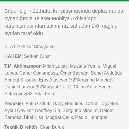
Instagram
Süper Lig'in 21.hafta karşılaşmasında deplasmanda
oynadığımız Teleset Mobilya Akhisarspor
Android
karşılaşmasından takımımız sahadan 1-0 mağlup
ayrılan taraf oldu.
iOS
STAT: Akhisar Stadyumu
HAKEM
: Serkan Çınar
T.M. Akhisarspor
: Milan Lukac, Mustafa Yumlu, Miguel
Lopes, Caner Osmanpaşa, Ömer Bayram, Soner Aydoğdu,
Abdoul Sissoko, Eray Ataseven(72'Serginho Mineiro),
Daniel Larsson(82'Muğdat Çelik), Olcan Adın, Evgen
Seleznyov(88' Bilal Kısa)
Yedekler
: Fatih Öztürk, Dany Nounkeu, Orhan Taşdelen,
Aykut Çeviker, Geoffrey Bia, Serginho Mineiro, Helder
Barbosa, Bilal Kısa, Muğdat Çelik, Paulo Henrique
Teknik Direktör
: Okan Buruk