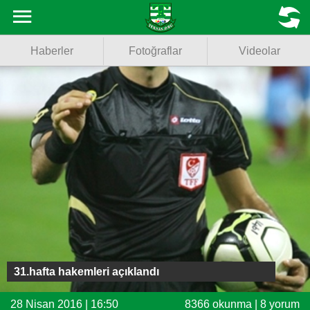
Haberler
MENU
Haberler
Fotoğraflar
Videolar
Fotoğraflar
Videolar
Basketbol
Voleybol
Puan Durumu
Fikstür
Facebook
31.hafta hakemleri açıklandı
Twitter
28 Nisan 2016 | 16:50
8366 okunma | 8 yorum