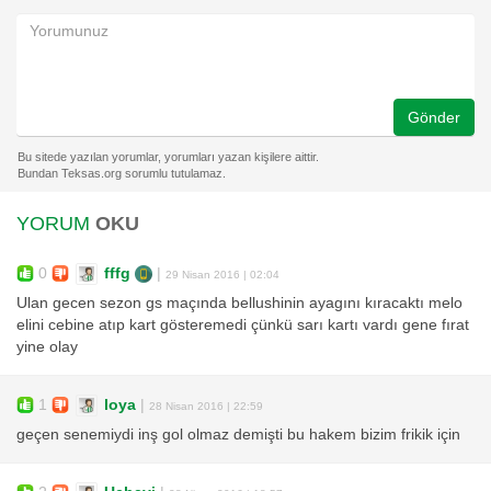
Gönder
YORUM
OKU
0
fffg
|
29 Nisan 2016 | 02:04
Ulan gecen sezon gs maçında bellushinin ayagını kıracaktı melo
elini cebine atıp kart gösteremedi çünkü sarı kartı vardı gene fırat
yine olay
1
loya
|
28 Nisan 2016 | 22:59
geçen senemiydi inş gol olmaz demişti bu hakem bizim frikik için