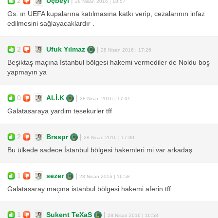
2
Uçbeyi
|
28 Nisan 2016 | 18:57
Gs. ın UEFA kupalarına katılmasına katkı verip, cezalarının infaz
edilmesini sağlayacaklardır .
2
Ufuk Yılmaz
|
28 Nisan 2016 | 17:26
Beşiktaş maçına İstanbul bölgesi hakemi vermediler de Noldu boş
yapmayın ya
0
ALİ.K
|
28 Nisan 2016 | 17:01
Galatasaraya yardim tesekurler tff
2
Brsspr
|
28 Nisan 2016 | 17:00
Bu ülkede sadece İstanbul bölgesi hakemleri mi var arkadaş
1
sezer
|
28 Nisan 2016 | 16:58
Galatasaray maçına istanbul bölgesi hakemi aferin tff
1
Sukent TeXaS
|
28 Nisan 2016 | 16:58