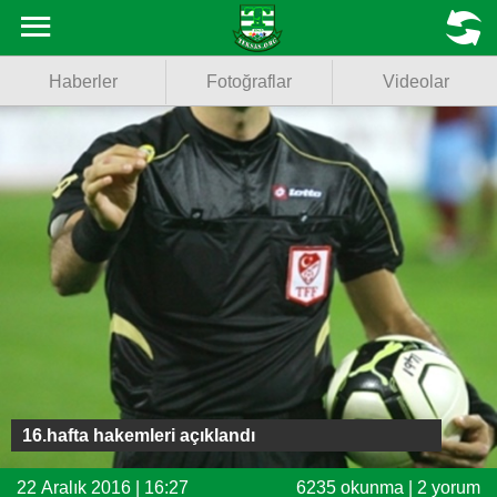
Haberler
MENU
Haberler
Fotoğraflar
Videolar
Fotoğraflar
Videolar
Basketbol
Voleybol
Puan Durumu
Fikstür
Facebook
16.hafta hakemleri açıklandı
Twitter
22 Aralık 2016 | 16:27
6235 okunma | 2 yorum