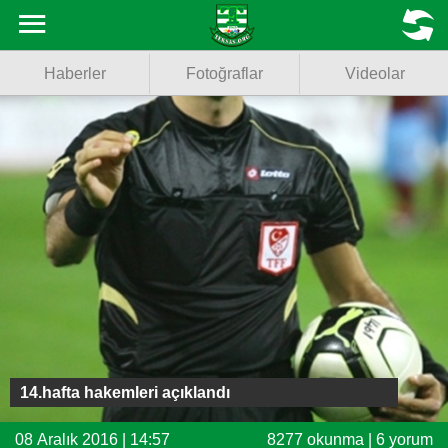
Haberler
MENU
Haberler
Fotoğraflar
Videolar
Fotoğraflar
Videolar
Basketbol
Voleybol
Puan Durumu
Fikstür
Facebook
14.hafta hakemleri açıklandı
Twitter
08 Aralık 2016 | 14:57
8277 okunma | 6 yorum