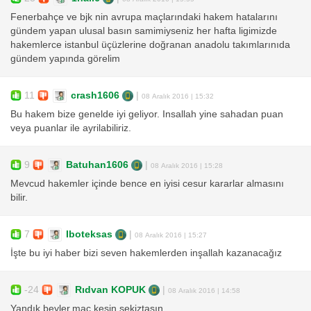
Fenerbahçe ve bjk nin avrupa maçlarındaki hakem hatalarını
gündem yapan ulusal basın samimiyseniz her hafta ligimizde
hakemlerce istanbul üçüzlerine doğranan anadolu takımlarınıda
gündem yapında görelim
11
crash1606
|
08 Aralık 2016 | 15:32
Bu hakem bize genelde iyi geliyor. Insallah yine sahadan puan
veya puanlar ile ayrilabiliriz.
9
Batuhan1606
|
08 Aralık 2016 | 15:28
Mevcud hakemler içinde bence en iyisi cesur kararlar almasını
bilir.
7
Iboteksas
|
08 Aralık 2016 | 15:27
İşte bu iyi haber bizi seven hakemlerden inşallah kazanacağız
-24
Rıdvan KOPUK
|
08 Aralık 2016 | 14:58
Yandık beyler.maç kesin sekiztaşın