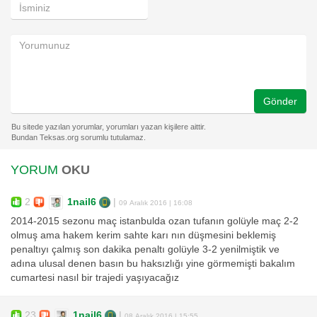
Gönder
YORUM
OKU
2
1nail6
|
09 Aralık 2016 | 16:08
2014-2015 sezonu maç istanbulda ozan tufanın golüyle maç 2-2
olmuş ama hakem kerim sahte karı nın düşmesini beklemiş
penaltıyı çalmış son dakika penaltı golüyle 3-2 yenilmiştik ve
adına ulusal denen basın bu haksızlığı yine görmemişti bakalım
cumartesi nasıl bir trajedi yaşıyacağız
23
1nail6
|
08 Aralık 2016 | 15:55