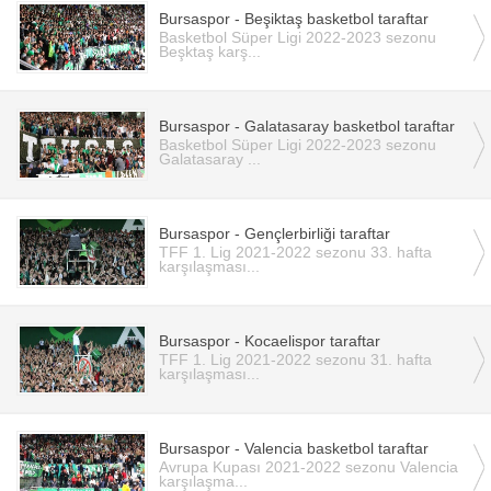
Bursaspor - Beşiktaş basketbol taraftar
Basketbol Süper Ligi 2022-2023 sezonu
Beşktaş karş...
Bursaspor - Galatasaray basketbol taraftar
Basketbol Süper Ligi 2022-2023 sezonu
Galatasaray ...
Bursaspor - Gençlerbirliği taraftar
TFF 1. Lig 2021-2022 sezonu 33. hafta
karşılaşması...
Bursaspor - Kocaelispor taraftar
TFF 1. Lig 2021-2022 sezonu 31. hafta
karşılaşması...
Bursaspor - Valencia basketbol taraftar
Avrupa Kupası 2021-2022 sezonu Valencia
karşılaşma...