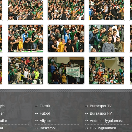
yfa
Fikstür
Bursaspor TV
ler
Futbol
Bursaspor FM
aflar
Altyapı
Android Uygulaması
ar
Basketbol
iOS Uygulaması