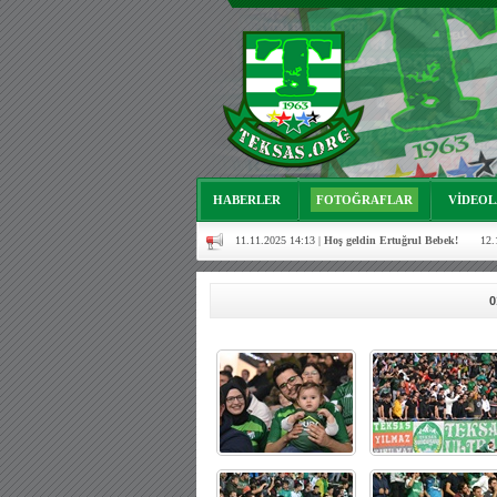
HABERLER
FOTOĞRAFLAR
VİDEO
11.11.2025 14:13 |
Hoş geldin Ertuğrul Bebek!
12.
16.07.2024 14:32 |
Hoş geldin Kerem Bebek!
08.01
0
03.01.2024 19:09 |
Hoş geldin Güneş bebek!
06.08
06.07.2023 18:57 |
Bursasporumuzun önü açılsın istiy
10.04.2023 14:44 |
Hoş geldin Göktuğ Bebek!
30.1