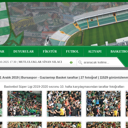
LAR
DUYURULAR
FİKSTÜR
FUTBOL
ALTYAPI
BASKETBO
10.2025 17:30 |
MUTLULUKLAR SİNAN SILACI
.2024 19:01 |
Hoş geldin Aslan bebek!
1 Aralık 2019 | Bursaspor - Gaziantep Basket taraftar | 27 fotoğraf | 11529 görüntülen
.2023 16:16 |
Mutluluklar Ceyhun Tetik
Basketbol Süper Ligi 2019-2020 sezonu 10. hafta karşılaşmasından taraftar fotoğrafları
oruz!
03.05.2023 13:18 |
Hoş geldin Alaz Bebek!
2.2022 18:00 |
Hoş geldin Kadir Kağan Bebek!