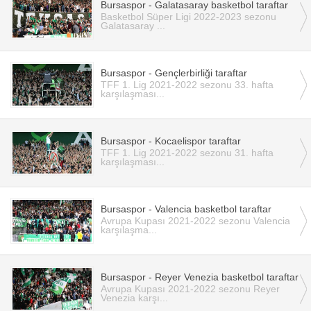
Bursaspor - Galatasaray basketbol taraftar
Basketbol Süper Ligi 2022-2023 sezonu
Galatasaray ...
Bursaspor - Gençlerbirliği taraftar
TFF 1. Lig 2021-2022 sezonu 33. hafta
karşılaşması...
Bursaspor - Kocaelispor taraftar
TFF 1. Lig 2021-2022 sezonu 31. hafta
karşılaşması...
Bursaspor - Valencia basketbol taraftar
Avrupa Kupası 2021-2022 sezonu Valencia
karşılaşma...
Bursaspor - Reyer Venezia basketbol taraftar
Avrupa Kupası 2021-2022 sezonu Reyer
Venezia karşı...