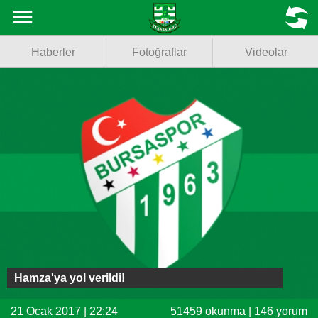
Haberler
MENU
Haberler
Fotoğraflar
Videolar
Fotoğraflar
Videolar
Basketbol
Voleybol
Puan Durumu
Fikstür
Facebook
Hamza'ya yol verildi!
Twitter
21 Ocak 2017 | 22:24
51459 okunma | 146 yorum