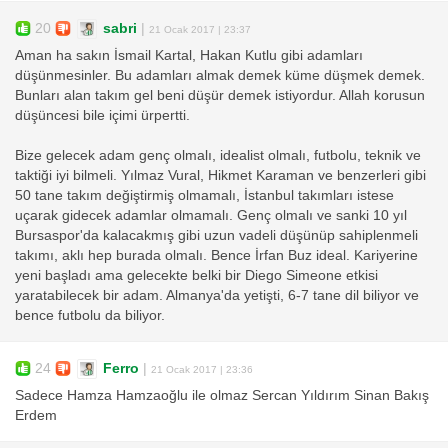
20
sabri
|
21 Ocak 2017 | 23:37
Aman ha sakın İsmail Kartal, Hakan Kutlu gibi adamları
düşünmesinler. Bu adamları almak demek küme düşmek demek.
Bunları alan takım gel beni düşür demek istiyordur. Allah korusun
düşüncesi bile içimi ürpertti.
Bize gelecek adam genç olmalı, idealist olmalı, futbolu, teknik ve
taktiği iyi bilmeli. Yılmaz Vural, Hikmet Karaman ve benzerleri gibi
50 tane takım değiştirmiş olmamalı, İstanbul takımları istese
uçarak gidecek adamlar olmamalı. Genç olmalı ve sanki 10 yıl
Bursaspor'da kalacakmış gibi uzun vadeli düşünüp sahiplenmeli
takımı, aklı hep burada olmalı. Bence İrfan Buz ideal. Kariyerine
yeni başladı ama gelecekte belki bir Diego Simeone etkisi
yaratabilecek bir adam. Almanya'da yetişti, 6-7 tane dil biliyor ve
bence futbolu da biliyor.
24
Ferro
|
21 Ocak 2017 | 23:36
Sadece Hamza Hamzaoğlu ile olmaz Sercan Yıldırım Sinan Bakış
Erdem