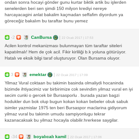
ondan sonra hocayi gönder gunu kurtar biktik artik bu işlerden
senelerden beri sen şimdi 150 milyon krediyi nereye
harcayacagini anlat bakalim kaçmadan seffafim diyordum ya
göreceğiz bakalım bu taraftar bunu yemez
-2
CanBursa
|
22 Ocak 2017 | 17:53
Acilen kontrol mekanizması bulunmayan tüm taraftar siteleri
kapatılmalı! Hem de çok acil. Fikir kirliliği b.k yoluna götürüyor.
Hatalı ve eksik bilgi taraf oluşturuyor. Olan Bursama oluyor.
3
emektar
|
22 Ocak 2017 | 17:09
Yilmaz Vural coktaan bu takimin basinda olmaliydi hocaninda
bizimde ihtiyacimiz var birbirimize cok sevindim yilmaz vural en iyi
secim cunki o gercek bir Bursasporlu . burada yazan bagzi
hodukler dun bok olup bugun kokan kokan bebeler obuk sabuk
isimler yazmislar 1975 ten beri Bursaspor maclarina gidiyorum
yilmaz vural bu takimin umudu sampiyonlugu tekrar
kazanacaksak bu yilmaz hocayla olabilir.hrerkese saygilar.
-34
boyalıcalı kamil
|
22 Ocak 2017 | 17:06