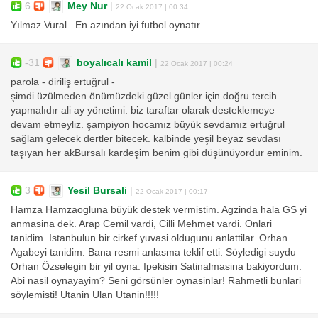
6
Mey Nur
|
22 Ocak 2017 | 00:34
Yılmaz Vural.. En azından iyi futbol oynatır..
-31
boyalıcalı kamil
|
22 Ocak 2017 | 00:24
parola - diriliş ertuğrul -
şimdi üzülmeden önümüzdeki güzel günler için doğru tercih
yapmalıdır ali ay yönetimi. biz taraftar olarak desteklemeye
devam etmeyliz. şampiyon hocamız büyük sevdamız ertuğrul
sağlam gelecek dertler bitecek. kalbinde yeşil beyaz sevdası
taşıyan her akBursalı kardeşim benim gibi düşünüyordur eminim.
3
Yesil Bursali
|
22 Ocak 2017 | 00:17
Hamza Hamzaogluna büyük destek vermistim. Agzinda hala GS yi
anmasina dek. Arap Cemil vardi, Cilli Mehmet vardi. Onlari
tanidim. Istanbulun bir cirkef yuvasi oldugunu anlattilar. Orhan
Agabeyi tanidim. Bana resmi anlasma teklif etti. Söyledigi suydu
Orhan Özselegin bir yil oyna. Ipekisin Satinalmasina bakiyordum.
Abi nasil oynayayim? Seni görsünler oynasinlar! Rahmetli bunlari
söylemisti! Utanin Ulan Utanin!!!!!