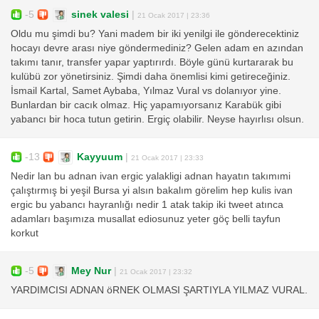
-5
sinek valesi
|
21 Ocak 2017 | 23:36
Oldu mu şimdi bu? Yani madem bir iki yenilgi ile gönderecektiniz
hocayı devre arası niye göndermediniz? Gelen adam en azından
takımı tanır, transfer yapar yaptırırdı. Böyle günü kurtararak bu
kulübü zor yönetirsiniz. Şimdi daha önemlisi kimi getireceğiniz.
İsmail Kartal, Samet Aybaba, Yılmaz Vural vs dolanıyor yine.
Bunlardan bir cacık olmaz. Hiç yapamıyorsanız Karabük gibi
yabancı bir hoca tutun getirin. Ergiç olabilir. Neyse hayırlısı olsun.
-13
Kayyuum
|
21 Ocak 2017 | 23:33
Nedir lan bu adnan ivan ergic yalakligi adnan hayatın takımımi
çalıştırmış bi yeşil Bursa yi alsın bakalım görelim hep kulis ivan
ergic bu yabancı hayranlığı nedir 1 atak takip iki tweet atınca
adamları başımıza musallat ediosunuz yeter göç belli tayfun
korkut
-5
Mey Nur
|
21 Ocak 2017 | 23:32
YARDIMCISI ADNAN öRNEK OLMASI ŞARTIYLA YILMAZ VURAL.