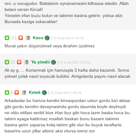
oro..u cocugudur. Battalanin oynanamasini bilhassa istedin. Allah
belani versin Kircali!
Yönetim irfan buzu bulun ve takimin basina getirin. yoksa sitzi
Bursada kaziga sokacaklar!
-21
Kaos
|
22 Ocak 2017 | 01:54
Murat yakın düşünülmeli veya ibrahim üzülmez
21
Ya şimdii
|
22 Ocak 2017 | 01:01
Ali ay g..... Kurtarmak için hamzayla 3 hafta daha kazandı. Sonra
yüksel çolak nasıl soyacak kulübü. Amigolarda payını nasıl alacak
8
Ketek
|
22 Ocak 2017 | 00:59
Arkadaslar bu hamza kendni birsaspordan ustun gordu bizi akisar
gibi gordu kendini devaynasinda gordu daumda boyle deylmydi
ne oldu istifasi verildi bize irfan buz gibi hoca lazm baska hoca bu
takimi ayaga kaldrmaz insallah baskan bunu basarir takimin
basina getrir yaparsa kolej takimi gibi olur bu buyuk taraftarla
basarlra uzun yillar alisiriz aksi olursa isimiz zor