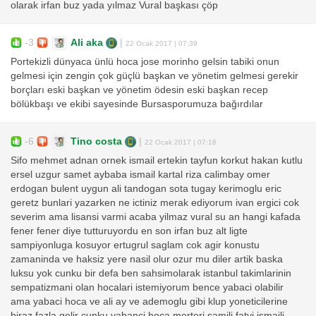
olarak irfan buz yada yılmaz Vural başkası çöp
-3
Ali aka
|
22 Ocak 2017 | 07:39
Portekizli dünyaca ünlü hoca jose morinho gelsin tabiki onun
gelmesi için zengin çok güçlü başkan ve yönetim gelmesi gerekir
borçları eski başkan ve yönetim ödesin eski başkan recep
bölükbaşı ve ekibi sayesinde Bursasporumuza bağırdılar
-6
Tino costa
|
22 Ocak 2017 | 07:18
Sifo mehmet adnan ornek ismail ertekin tayfun korkut hakan kutlu
ersel uzgur samet aybaba ismail kartal riza calimbay omer
erdogan bulent uygun ali tandogan sota tugay kerimoglu eric
geretz bunlari yazarken ne ictiniz merak ediyorum ivan ergici cok
severim ama lisansi varmi acaba yilmaz vural su an hangi kafada
fener fener diye tutturuyordu en son irfan buz alt ligte
sampiyonluga kosuyor ertugrul saglam cok agir konustu
zamaninda ve haksiz yere nasil olur ozur mu diler artik baska
luksu yok cunku bir defa ben sahsimolarak istanbul takimlarinin
sempatizmani olan hocalari istemiyorum bence yabaci olabilir
ama yabaci hoca ve ali ay ve ademoglu gibi klup yoneticilerine
biraz fazla gelir cunku yabanci hoca merteri samili fatyi ismaili