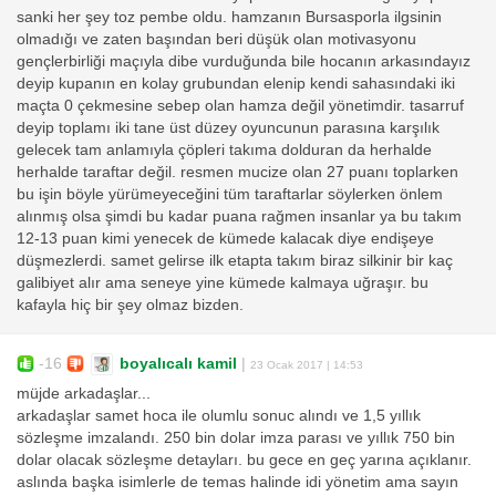
sanki her şey toz pembe oldu. hamzanın Bursasporla ilgsinin
olmadığı ve zaten başından beri düşük olan motivasyonu
gençlerbirliği maçıyla dibe vurduğunda bile hocanın arkasındayız
deyip kupanın en kolay grubundan elenip kendi sahasındaki iki
maçta 0 çekmesine sebep olan hamza değil yönetimdir. tasarruf
deyip toplamı iki tane üst düzey oyuncunun parasına karşılık
gelecek tam anlamıyla çöpleri takıma dolduran da herhalde
herhalde taraftar değil. resmen mucize olan 27 puanı toplarken
bu işin böyle yürümeyeceğini tüm taraftarlar söylerken önlem
alınmış olsa şimdi bu kadar puana rağmen insanlar ya bu takım
12-13 puan kimi yenecek de kümede kalacak diye endişeye
düşmezlerdi. samet gelirse ilk etapta takım biraz silkinir bir kaç
galibiyet alır ama seneye yine kümede kalmaya uğraşır. bu
kafayla hiç bir şey olmaz bizden.
-16
boyalıcalı kamil
|
23 Ocak 2017 | 14:53
müjde arkadaşlar...
arkadaşlar samet hoca ile olumlu sonuc alındı ve 1,5 yıllık
sözleşme imzalandı. 250 bin dolar imza parası ve yıllık 750 bin
dolar olacak sözleşme detayları. bu gece en geç yarına açıklanır.
aslında başka isimlerle de temas halinde idi yönetim ama sayın