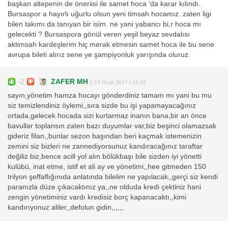
başkan altepenin de öneriisi ile samet hoca 'da karar kılındı.
Bursaspor a hayırlı uğurlu olsun yeni timsah hocamız. zaten ligi
bilen takımı da tanıyan bir isim. ne yani yabancı bi,r hoca mı
gelecekti ? Bursaspora gönül veren yeşil beyaz sevdalısı
aktimsah kardeşlerim hiç merak etmesin samet hoca ile bu sene
avrupa bileti alırız sene ye şampiyonluk yarışında oluruz.
-2
ZAFER MH
|
23 Ocak 2017 | 12:15
sayın,yönetim hamza hocayı gönderdiniz tamam mı yani bu mu
siz temizlendiniz öylemi,,sıra sizde bu işi yapamayacağınız
ortada,gelecek hocada sizi kurtarmaz inanın bana,bir an önce
bavullar toplansın zaten bazı duyumlar var,biz beşinci olamazsak
gideriz filan,,bunlar sezon başından beri kaçmak istemenizin
zemini siz bizleri ne zannediyorsunuz kandıracağınız taraftar
değiliz biz,bence acill yol alın bölükbaşı bile sizden iyi yönetti
kulübü, inat etme, istif et ali ay ve yönetimi,,hee gitmeden 150
trilyon şeffaflığınıda anlatında bilelim ne yapılacak,,gerçi siz kendi
paranızla düze çıkacaktınız ya,,ne olduda kredi çektiniz hani
zengin yönetiminiz vardı kredisiz borç kapanacaktı,,kimi
kandırıyonuz aliler,,defolun gidin,,,,,,