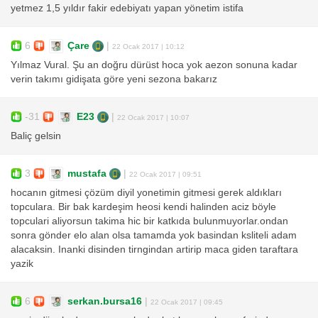
yetmez 1,5 yıldır fakir edebiyatı yapan yönetim istifa
6
Çare
|
22 Ocak 2017 | 10:12
Yılmaz Vural. Şu an doğru dürüst hoca yok aezon sonuna kadar
verin takımı gidişata göre yeni sezona bakarız
-31
E23
|
22 Ocak 2017 | 10:07
Baliç gelsin
3
mustafa
|
22 Ocak 2017 | 09:51
hocanın gitmesi çözüm diyil yonetimin gitmesi gerek aldıkları
topculara. Bir bak kardeşim heosi kendi halinden aciz böyle
topculari aliyorsun takima hic bir katkıda bulunmuyorlar.ondan
sonra gönder elo alan olsa tamamda yok basindan ksliteli adam
alacaksin. Inanki disinden tirngindan artirip maca giden taraftara
yazik
6
serkan.bursa16
|
22 Ocak 2017 | 09:45