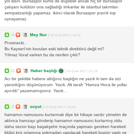
yol alsın. Bursaspor küme de düşebilir ancak hiç bir Bursaspor
çalışanı kulübün ona sağladığı imkanlar ile istanbul takımları
sempatizanlığı yapamaz. ikinci olarak Bursaspor pısırık top
oynayamaz.
-4
Mey Nur
|
23 Ocak 2017 | 22:21
Prosinecki..
Bu Kayseri'nin kovulan eski teknik direktörü değil mi?
Yılmaz Vural varken bu da nerden çıktı?
11
Haber başlığı
|
23 Ocak 2017 | 21:18
Acı bir şekilde habere attığınız başlığın ne yazık ki tam da sizi
yansıttığını düşünüyorum. Yazık. Alt tarafı "Hamza Hoca ile yollar
ayırıldı" yazamamışsınız. Yazık...
-2
soyut
|
23 Ocak 2017 | 15:34
hamamın namusunu kurtarmak diye bir hikaye vardır yönetim de
aklınca hamzayı gönderip hamamın namusunu kurtarmış oldu.
daha sezon başı başakşehir maçında yapması gereken hareketi
klübü kriz ortamına sokmadan yapılacak hareketi bugün yaptı ve