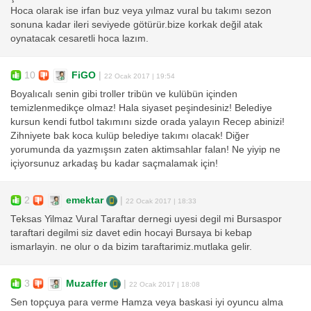
Hoca olarak ise irfan buz veya yılmaz vural bu takımı sezon
sonuna kadar ileri seviyede götürür.bize korkak değil atak
oynatacak cesaretli hoca lazım.
10
FiGO
|
22 Ocak 2017 | 19:54
Boyalıcalı senin gibi troller tribün ve kulübün içinden
temizlenmedikçe olmaz! Hala siyaset peşindesiniz! Belediye
kursun kendi futbol takımını sizde orada yalayın Recep abinizi!
Zihniyete bak koca kulüp belediye takımı olacak! Diğer
yorumunda da yazmışsın zaten aktimsahlar falan! Ne yiyip ne
içiyorsunuz arkadaş bu kadar saçmalamak için!
2
emektar
|
22 Ocak 2017 | 18:33
Teksas Yilmaz Vural Taraftar dernegi uyesi degil mi Bursaspor
taraftari degilmi siz davet edin hocayi Bursaya bi kebap
ismarlayin. ne olur o da bizim taraftarimiz.mutlaka gelir.
3
Muzaffer
|
22 Ocak 2017 | 18:08
Sen topçuya para verme Hamza veya baskasi iyi oyuncu alma