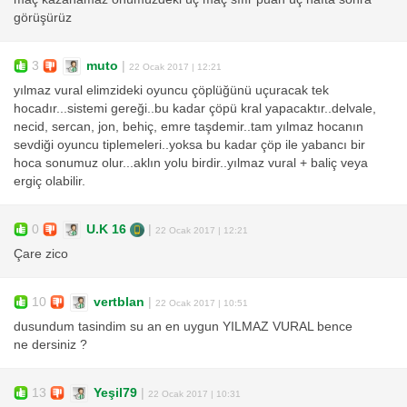
görüşürüz
3
muto
|
22 Ocak 2017 | 12:21
yılmaz vural elimzideki oyuncu çöplüğünü uçuracak tek
hocadır...sistemi gereği..bu kadar çöpü kral yapacaktır..delvale,
necid, sercan, jon, behiç, emre taşdemir..tam yılmaz hocanın
sevdiği oyuncu tiplemeleri..yoksa bu kadar çöp ile yabancı bir
hoca sonumuz olur...aklın yolu birdir..yılmaz vural + baliç veya
ergiç olabilir.
0
U.K 16
|
22 Ocak 2017 | 12:21
Çare zico
10
vertblan
|
22 Ocak 2017 | 10:51
dusundum tasindim su an en uygun YILMAZ VURAL bence
ne dersiniz ?
13
Yeşil79
|
22 Ocak 2017 | 10:31