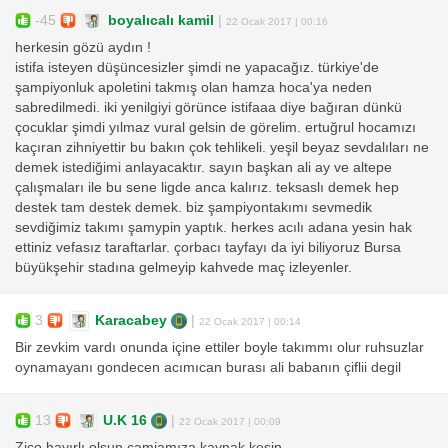
-45
boyalıcalı kamil
|
22 Ocak 2017 | 00:16
herkesin gözü aydın !
istifa isteyen düşüncesizler şimdi ne yapacağız. türkiye'de
şampiyonluk apoletini takmış olan hamza hoca'ya neden
sabredilmedi. iki yenilgiyi görünce istifaaa diye bağıran dünkü
çocuklar şimdi yılmaz vural gelsin de görelim. ertuğrul hocamızı
kaçıran zihniyettir bu bakın çok tehlikeli. yeşil beyaz sevdalıları ne
demek istediğimi anlayacaktır. sayın başkan ali ay ve altepe
çalışmaları ile bu sene ligde anca kalırız. teksaslı demek hep
destek tam destek demek. biz şampiyontakımı sevmedik
sevdiğimiz takımı şamypin yaptık. herkes acılı adana yesin hak
ettiniz vefasız taraftarlar. çorbacı tayfayı da iyi biliyoruz Bursa
büyükşehir stadına gelmeyip kahvede maç izleyenler.
3
Karacabey
|
22 Ocak 2017 | 00:14
Bir zevkim vardı onunda içine ettiler boyle takımmı olur ruhsuzlar
oynamayanı gondecen acımıcan burası ali babanın çiflii degil
13
U.K 16
|
22 Ocak 2017 | 00:09
Zico hayırlı olsun camiamıza kaynak kesin