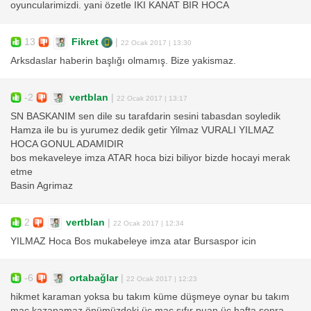
oyuncularimizdi. yani özetle IKI KANAT BIR HOCA
13
Fikret
|
22 Ocak 2017 | 13:30
Arksdaslar haberin başlığı olmamış. Bize yakismaz.
-2
vertblan
|
22 Ocak 2017 | 13:17
SN BASKANIM sen dile su tarafdarin sesini tabasdan soyledik
Hamza ile bu is yurumez dedik getir Yilmaz VURALI YILMAZ
HOCA GONUL ADAMIDIR
bos mekaveleye imza ATAR hoca bizi biliyor bizde hocayi merak
etme
Basin Agrimaz
2
vertblan
|
22 Ocak 2017 | 12:34
YILMAZ Hoca Bos mukabeleye imza atar Bursaspor icin
-6
ortabağlar
|
22 Ocak 2017 | 12:23
hikmet karaman yoksa bu takım küme düşmeye oynar bu takım
maç kazanamaz önümüzdeki üç maç sıfır puan üç hafta sonra