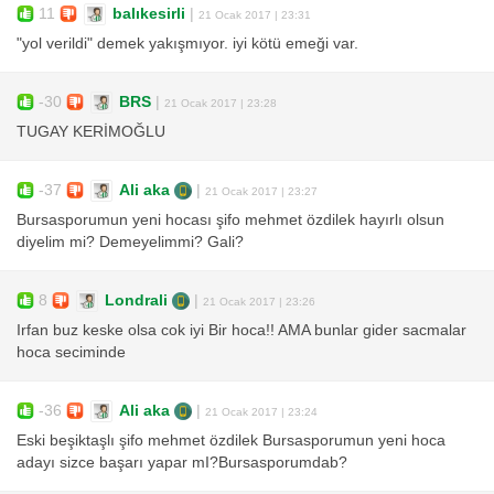
11
balıkesirli
|
21 Ocak 2017 | 23:31
"yol verildi" demek yakışmıyor. iyi kötü emeği var.
-30
BRS
|
21 Ocak 2017 | 23:28
TUGAY KERİMOĞLU
-37
Ali aka
|
21 Ocak 2017 | 23:27
Bursasporumun yeni hocası şifo mehmet özdilek hayırlı olsun
diyelim mi? Demeyelimmi? Gali?
8
Londrali
|
21 Ocak 2017 | 23:26
Irfan buz keske olsa cok iyi Bir hoca!! AMA bunlar gider sacmalar
hoca seciminde
-36
Ali aka
|
21 Ocak 2017 | 23:24
Eski beşiktaşlı şifo mehmet özdilek Bursasporumun yeni hoca
adayı sizce başarı yapar mI?Bursasporumdab?