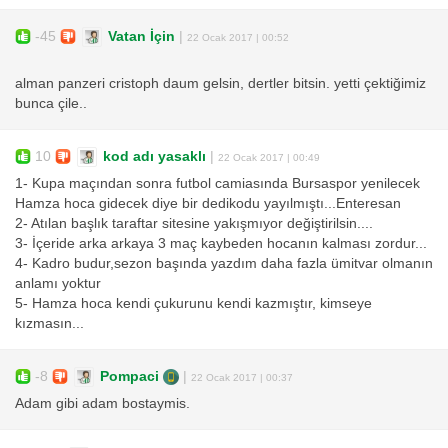
-45
Vatan İçin
|
22 Ocak 2017 | 00:52
alman panzeri cristoph daum gelsin, dertler bitsin. yetti çektiğimiz
bunca çile..
10
kod adı yasaklı
|
22 Ocak 2017 | 00:49
1- Kupa maçından sonra futbol camiasında Bursaspor yenilecek
Hamza hoca gidecek diye bir dedikodu yayılmıştı...Enteresan
2- Atılan başlık taraftar sitesine yakışmıyor değiştirilsin....
3- İçeride arka arkaya 3 maç kaybeden hocanın kalması zordur...
4- Kadro budur,sezon başında yazdım daha fazla ümitvar olmanın
anlamı yoktur
5- Hamza hoca kendi çukurunu kendi kazmıştır, kimseye
kızmasın...
-8
Pompaci
|
22 Ocak 2017 | 00:37
Adam gibi adam bostaymis.