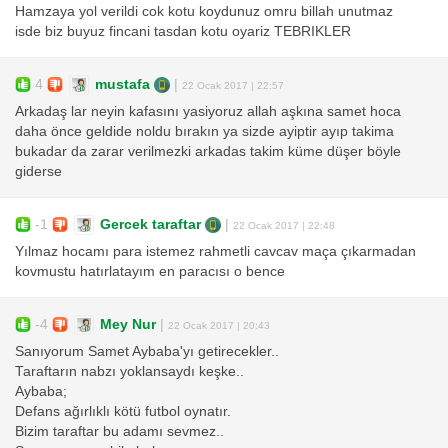
Hamzaya yol verildi cok kotu koydunuz omru billah unutmaz
isde biz buyuz fincani tasdan kotu oyariz TEBRIKLER
4
mustafa
|
22 Ocak 2017 | 22:57
Arkadaş lar neyin kafasını yasiyoruz allah aşkına samet hoca
daha önce geldide noldu bırakın ya sizde ayiptir ayıp takima
bukadar da zarar verilmezki arkadas takim küme düşer böyle
giderse
-1
Gercek taraftar
|
22 Ocak 2017 | 22:48
Yılmaz hocamı para istemez rahmetli cavcav maça çıkarmadan
kovmustu hatırlatayım en paracısı o bence
-4
Mey Nur
|
22 Ocak 2017 | 20:43
Sanıyorum Samet Aybaba'yı getirecekler..
Taraftarın nabzı yoklansaydı keşke..
Aybaba;
Defans ağırlıklı kötü futbol oynatır.
Bizim taraftar bu adamı sevmez..