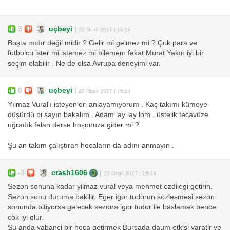
3
uçbeyi
|
22 Ocak 2017 | 16:16
Boşta mıdır değil midir ? Gelir mi gelmez mi ? Çok para ve
futbolcu ister mi istemez mi bilemem fakat Murat Yakın iyi bir
seçim olabilir . Ne de olsa Avrupa deneyimi var.
8
uçbeyi
|
22 Ocak 2017 | 16:14
Yılmaz Vural'ı isteyenleri anlayamıyorum . Kaç takımı kümeye
düşürdü bi sayın bakalım . Adam lay lay lom . üstelik tecavüze
uğradık felan derse hoşunuza gider mi ?
Şu an takım çalıştıran hocaların da adını anmayın .
-3
crash1606
|
22 Ocak 2017 | 15:24
Sezon sonuna kadar yilmaz vural veya mehmet ozdilegi getirin.
Sezon sonu duruma bakilir. Eger igor tudorun sozlesmesi sezon
sonunda bitiyorsa gelecek sezona igor tudor ile baslamak bence
cok iyi olur.
Su anda yabanci bir hoca getirmek Bursada daum etkisi yaratir ve