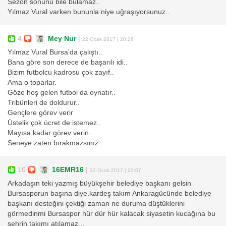
Sezon sonunu bile bulamaz..
Yılmaz Vural varken bununla niye uğraşıyorsunuz..
4
Mey Nur
|
22 Ocak 2017 | 20:26
Yılmaz Vural Bursa'da çalıştı..
Bana göre son derece de başarılı idi..
Bizim futbolcu kadrosu çok zayıf..
Ama o toparlar.
Göze hoş gelen futbol da oynatır..
Tribünleri de doldurur..
Gençlere görev verir
Üstelik çok ücret de istemez..
Mayısa kadar görev verin..
Seneye zaten bırakmazsınız..
10
16EMR16
|
22 Ocak 2017 | 20:07
Arkadaşın teki yazmış büyükşehir belediye başkanı gelsin
Bursasporun başına diye.kardeş takım Ankaragücünde belediye
başkanı desteğini çektiği zaman ne duruma düştüklerini
görmedinmi Bursaspor hür dür hür kalacak siyasetin kucağına bu
şehrin takımı atılamaz...