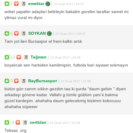
2
emektar
|
23 Ocak 2017 | 08:57
anket yapalim adaylari belirleyin bakalim gorelim taraftar samet mi
yilmaz vural mi diyor .
6
SOYKAN
|
23 Ocak 2017 | 00:37
Tam yol ileri Bursaspor el freni kalktı artık
13
Teğmen
|
23 Ocak 2017 | 00:08
boyalıcalı sen harbiden kamilmişsin, futbola bari siyaset sokmayın
0
BayBursaspor
|
22 Ocak 2017 | 23:39
bütün gün canım sıkkın gezdim taa ki şurda "daum gelsin " diyen
arkadaşı görene kadar. Vallahi g.tümle güldüm yani k.bakma
güzel kardeşim. ahahaha daum gelecekmiş biziimm kokocuuu
ahahaha süpeeer
-4
vertblan
|
22 Ocak 2017 | 23:26
Teksas .org