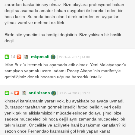
zarardan baska bir sey olmaz. Bize olaylara profesyonel bakan
degil su asamada amator bakan duygulari ile hareket eden bir
hoca lazim. Su anda bosta olan t.direktorlerden en uygunlari
yilmaz vural ve mehmet ozdilek.
Birde site yonetimi su basligi degistirin. Bize yakisan bir baslik
degil.
14
mkpasali
|
22 Ocak 2017 | 14:09
Irfan Buz 'u istemek bu aşamada etik olmaz. Yeni Malatyaspor'u
sampiyon yapmak uzere .adamı Recep Altepe 'nin marifetiyle
getirdiğimiz donek hocanın uğruna harcadık üstelik
4
antibizans
|
22 Ocak 2017 | 13:53
kimseyi karalamanin yararı yok, bu ayakkabı bu ayağa uymadi.
Bursaspor taraftarının görmek istediği futbol bellidir, yeri gelip
yenik takımı alkislamisizdir mücadelesinden dolayı. şimdi bize
sadece mücadeleci bir hoca değil aynı zamanda mücadeleci bir
takım lazım. Öncelikle ve aciliyetle hani bu takımın kanatları? iki
sezon önce Fernandao kazmasini gol kralı yapan kanat