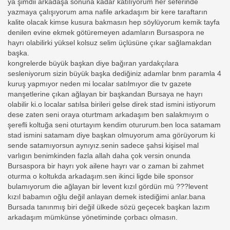
ya şimdii arkadaşa sonuna kadar katılıyorum her seferinde
yazmaya çalışıyorum ama nafile arkadaşım bir kere taraftarın
kalite olacak kimse kusura bakmasın hep söylüyorum kemik tayfa
denilen evine ekmek götüremeyen adamların Bursaspora ne
hayrı olabilirki yüksel kolsuz selim üçlüsüne çıkar sağlamakdan
başka.
kongrelerde büyük başkan diye bağıran yardakçılara
sesleniyorum sizin büyük başka dediğiniz adamlar bnm paramla 4
kuruş yapmıyor neden mi localar satılmıyor die tv gazete
manşetlerine çıkan ağlayan bir başkandan Bursaya ne hayrı
olabilir ki.o localar satılsa birileri gelse direk stad ismini istiyorum
dese zaten seni oraya oturtmam arkadaşım ben salakmıyım o
şerefli koltuğa seni oturtayım kendim otururum.ben loca satamam
stad ismini satamam diye başkan olmuyorum ama görüyorum ki
sende satamıyorsun aynıyız.senin sadece şahsi kişisel mal
varlıgın benimkinden fazla allah daha çok versin onunda
Bursaspora bir hayrı yok ailene hayrı var o zaman bi zahmet
oturma o koltukda arkadaşım.sen ikinci ligde bile sponsor
bulamıyorum die ağlayan bir levent kızıl gördün mü ???levent
kızıl babamın oğlu değil anlayan demek istediğimi anlar.bana
Bursada tanınmış biri değil ülkede sözü geçecek başkan lazım
arkadaşım mümkünse yönetiminde çorbacı olmasın.