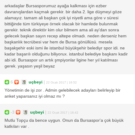
arkadaşlar Bursasporumuz ayağa kalkması için ezber
davranışlardan kaçmak gerekir. bir daha 2. lige düşmeyi göze
alamayız. tamam ali başkan çok iyi niyetli ama göre v süresi
bittiğinde tüm türkiyeye örnek olacak bir hamlede bulunmak
gerekir. teknik direktör kim olur bilmem ama ali ay'dan sonra
gelecek başkan sayın recep altepe olmadı. neden derseniz hem
başkanlık tecrübesi var hem de Bursa gönüllüsü. mesela
başakşehir eski ismi ile istanbul büyükşehir belediyr spor idi. ne
kadar başarılı olduğunu biliyorux. istanbul belediye başkanı kadir
abi idi. Bursaspor un artık şmpiyonlar ligine her yıl katılması
gerek. yaşasın yeşil beyaz
6
uçbeyi
|
22 Ocak 2017 | 16:52
Yönetimin de işi zor . Admin gelebilecek adayları belirleyip bir
anket yaparsanız iyi olmaz mı ?
-3
uçbeyi
|
22 Ocak 2017 | 16:42
Mutlu Topçu da bence uygun. Onun da Bursaspor'a çok büyük
katkıları var .