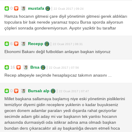
0
mustafa
|
22 Ocak 2017 | 09:24
Hamza hocanın gitmesi çare diyil yönetimin gitmesi gerek aldıkları
topculara bir bak nerede yaramaz topcu Bursa sporda aliyorsun
çöpleri sonrada gonderemiyorsun. Ayıptır yaziktir bu taraftar
6
Recepp
|
22 Ocak 2017 | 08:31
Ekonomi Bakanı değil futboldan anlayan başkan istiyoruz
16
Brsa
|
22 Ocak 2017 | 07:56
Recep altepeyle seçimde hesaplaşıcaz takımın anasını ...
0
Bursalı alp
|
22 Ocak 2017 | 07:47
Millet başkana sallamaya başlamış niye eski yönetimin pisliklerini
temizliyor diyemi gidin receplere yuklenin o kadar buyukseniz
gecen donem adamlar paraları yedi dışarda rahat geziyorlar
secimde adam gibi aday mi var başkanın tek yanlısı hocanın
arkasında durmasiydi oda istikrar adına ama olmadı başkan
bundan ders çıkaracaktır ali ay başkanlığa devam etmeli hoca