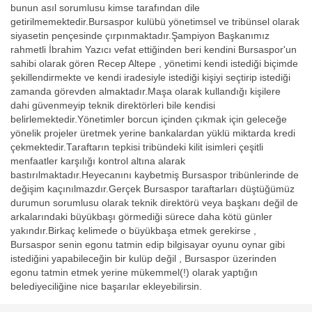
bunun asıl sorumlusu kimse tarafından dile
getirilmemektedir.Bursaspor kulübü yönetimsel ve tribünsel olarak
siyasetin pençesinde çırpınmaktadır.Şampiyon Başkanımız
rahmetli İbrahim Yazıcı vefat ettiğinden beri kendini Bursaspor'un
sahibi olarak gören Recep Altepe , yönetimi kendi istediği biçimde
şekillendirmekte ve kendi iradesiyle istediği kişiyi seçtirip istediği
zamanda görevden almaktadır.Maşa olarak kullandığı kişilere
dahi güvenmeyip teknik direktörleri bile kendisi
belirlemektedir.Yönetimler borcun içinden çıkmak için geleceğe
yönelik projeler üretmek yerine bankalardan yüklü miktarda kredi
çekmektedir.Taraftarın tepkisi tribündeki kilit isimleri çeşitli
menfaatler karşılığı kontrol altına alarak
bastırılmaktadır.Heyecanını kaybetmiş Bursaspor tribünlerinde de
değişim kaçınılmazdır.Gerçek Bursaspor taraftarları düştüğümüz
durumun sorumlusu olarak teknik direktörü veya başkanı değil de
arkalarındaki büyükbaşı görmediği sürece daha kötü günler
yakındır.Birkaç kelimede o büyükbaşa etmek gerekirse ,
Bursaspor senin egonu tatmin edip bilgisayar oyunu oynar gibi
istediğini yapabileceğin bir kulüp değil , Bursaspor üzerinden
egonu tatmin etmek yerine mükemmel(!) olarak yaptığın
belediyeciliğine nice başarılar ekleyebilirsin.