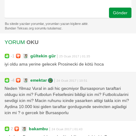
Gönder
YORUM
OKU
-1
gültekin gür
|
25 Ocak 2017 | 01:35
iyi oldu ama yerine gelecek Prosinecki de kötü hoca
-4
emektar
|
24 Ocak 2017 | 10:51
Neden Yilmaz Vural in adi hic gecmiyor Bursasporun taraftari
oldugu icin mi? Futbolun Felsefesini bildigi icin mi? Futbolcularini
sevdigi icin mi? Macin ruhunu icinde yasarken attigi takla icin mi?
Aydina 10.000 kisi giden taraftar gordugunde sevincten agladigi
icin mi ? o gercek bir Bursasporlu
2
bakambu
|
24 Ocak 2017 | 01:43