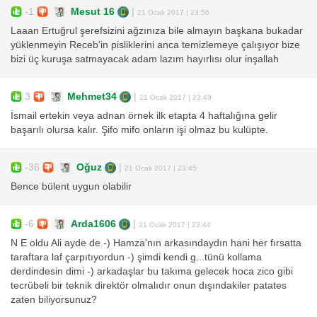
-1
Mesut 16
|
21 Ocak 2017 | 23:56
Laaan Ertuğrul şerefsizini ağzınıza bile almayın başkana bukadar
yüklenmeyin Receb'in pisliklerini anca temizlemeye çalışıyor bize
bizi üç kuruşa satmayacak adam lazım hayırlısı olur inşallah
3
Mehmet34
|
21 Ocak 2017 | 23:49
İsmail ertekin veya adnan örnek ilk etapta 4 haftalığına gelir
başarılı olursa kalır. Şifo mifo onların işi olmaz bu kulüpte.
-36
Oğuz
|
21 Ocak 2017 | 23:45
Bence bülent uygun olabilir
-6
Arda1606
|
21 Ocak 2017 | 23:44
N E oldu Ali ayde de -) Hamza'nın arkasındaydın hani her fırsatta
taraftara laf çarpıtıyordun -) şimdi kendi g...tünü kollama
derdindesin dimi -) arkadaşlar bu takıma gelecek hoca zico gibi
tecrübeli bir teknik direktör olmalıdır onun dışındakiler patates
zaten biliyorsunuz?