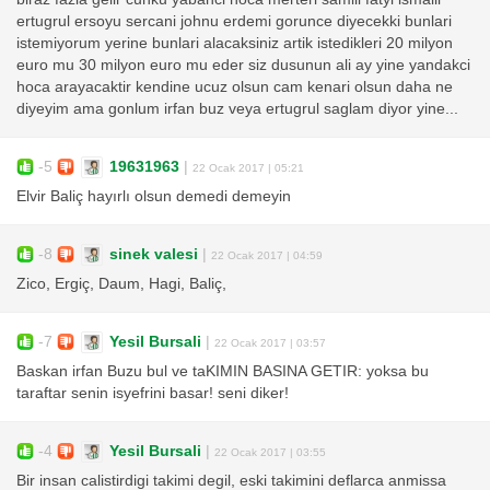
ertugrul ersoyu sercani johnu erdemi gorunce diyecekki bunlari
istemiyorum yerine bunlari alacaksiniz artik istedikleri 20 milyon
euro mu 30 milyon euro mu eder siz dusunun ali ay yine yandakci
hoca arayacaktir kendine ucuz olsun cam kenari olsun daha ne
diyeyim ama gonlum irfan buz veya ertugrul saglam diyor yine...
-5
19631963
|
22 Ocak 2017 | 05:21
Elvir Baliç hayırlı olsun demedi demeyin
-8
sinek valesi
|
22 Ocak 2017 | 04:59
Zico, Ergiç, Daum, Hagi, Baliç,
-7
Yesil Bursali
|
22 Ocak 2017 | 03:57
Baskan irfan Buzu bul ve taKIMIN BASINA GETIR: yoksa bu
taraftar senin isyefrini basar! seni diker!
-4
Yesil Bursali
|
22 Ocak 2017 | 03:55
Bir insan calistirdigi takimi degil, eski takimini deflarca anmissa