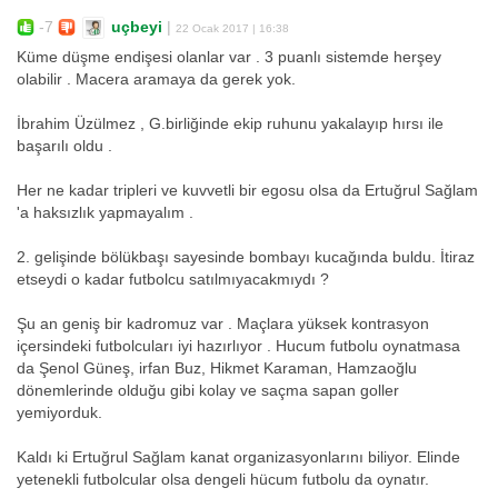
-7
uçbeyi
|
22 Ocak 2017 | 16:38
Küme düşme endişesi olanlar var . 3 puanlı sistemde herşey
olabilir . Macera aramaya da gerek yok.
İbrahim Üzülmez , G.birliğinde ekip ruhunu yakalayıp hırsı ile
başarılı oldu .
Her ne kadar tripleri ve kuvvetli bir egosu olsa da Ertuğrul Sağlam
'a haksızlık yapmayalım .
2. gelişinde bölükbaşı sayesinde bombayı kucağında buldu. İtiraz
etseydi o kadar futbolcu satılmıyacakmıydı ?
Şu an geniş bir kadromuz var . Maçlara yüksek kontrasyon
içersindeki futbolcuları iyi hazırlıyor . Hucum futbolu oynatmasa
da Şenol Güneş, irfan Buz, Hikmet Karaman, Hamzaoğlu
dönemlerinde olduğu gibi kolay ve saçma sapan goller
yemiyorduk.
Kaldı ki Ertuğrul Sağlam kanat organizasyonlarını biliyor. Elinde
yetenekli futbolcular olsa dengeli hücum futbolu da oynatır.