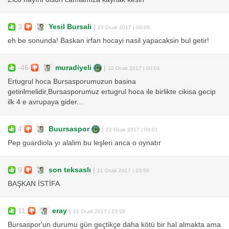
3
Yesil Bursali
|
22 Ocak 2017 | 00:08
eh be sonunda! Baskan irfan hocayi nasil yapacaksin bul getir!
-46
muradiyeli
|
22 Ocak 2017 | 00:04
Ertugrul hoca Bursasporumuzun basina
getirilmelidir,Bursasporumuz ertugrul hoca ile birlikte cikisa gecip
ilk 4 e avrupaya gider...
4
Buursaspor
|
22 Ocak 2017 | 00:01
Pep guardiola yı alalim bu leşleri anca o oynatır
9
son teksaslı
|
21 Ocak 2017 | 23:59
BAŞKAN İSTİFA
11
eray
|
21 Ocak 2017 | 23:58
Bursaspor'un durumu gün geçtikçe daha kötü bir hal almakta ama