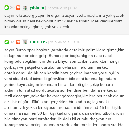
20
yıldırım
|
22 Aralık 2015 | 11:43
sayın teksas.org yapın bi organizasyon veda maçlarına yakışacak
birşey olsun neyi bekliyorsunuz?? ayrıca tribün lideri dediklerimiz
insanlar açılışa gitmiş çok yazık çok.
14
CARLOS
|
22 Aralık 2015 | 11:39
sayın Bursa spor başkanı,taraftarla gereksiz polimiklere girme,kim
oldugunu nereden gelip Bursa spor başkanlıgına nası nasıl
kongrede seçildini tüm Bursa biliyor,son açılan sandıktan hangi
çorbaçı ve şakşakcı gurubunun oylararını aldıgını herkez
gördü.gördü de bir sen kendin bazı şeylere inanamıyorsun,dün
yeni stdad stad içindeki görevlilerin bile seni tanımadıgı,adam
yerine koymadıgını,kolundan bir ot demeti gibi çekip kenara
aldıgını tüm stad gördü,acaba sor kendine ben daha ne kadar
rezil olacagım,nekadar hakaret görecegim,kimlere oyuncak oldum
de ..bir düşün.dükü stad gerçekten bir stadın açılaşındaki
arenamıydı yoksa bir siyaset arenasımı idi.tüm stad 45 bin kişilik
olmasına ragmen 30 bin kişi kadar dışarlardan gelen,futbolla ilgisi
bile olmayan parti taraftarları ile dolu idi.cumhurbaşkanının
konuşması ve acılışı,ardından stadı terketmesinden sonra stadda