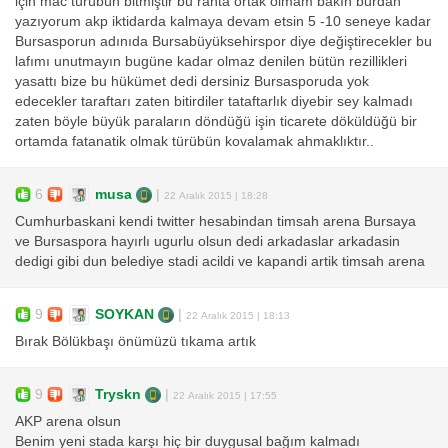
için mac türübün bitmiştir bu ranta ortak olmam bakın burdan
yazıyorum akp iktidarda kalmaya devam etsin 5 -10 seneye kadar
Bursasporun adınıda Bursabüyüksehirspor diye değiştirecekler bu
lafımı unutmayın bugüne kadar olmaz denilen bütün rezillikleri
yasattı bize bu hükümet dedi dersiniz Bursasporuda yok
edecekler taraftarı zaten bitirdiler tataftarlık diyebir sey kalmadı
zaten böyle büyük paraların döndüğü işin ticarete döküldüğü bir
ortamda fatanatik olmak türübün kovalamak ahmaklıktır..
6
musa
|
22 Aralık 2015 | 18:28
Cumhurbaskani kendi twitter hesabindan timsah arena Bursaya
ve Bursaspora hayırlı ugurlu olsun dedi arkadaslar arkadasin
dedigi gibi dun belediye stadi acildi ve kapandi artik timsah arena
9
SOYKAN
|
22 Aralık 2015 | 18:13
Bırak Bölükbaşı önümüzü tıkama artık
9
Tryskn
|
22 Aralık 2015 | 17:55
AKP arena olsun
Benim yeni stada karşı hiç bir duygusal bağım kalmadı