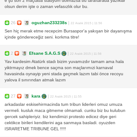
e şu son 2 maçtada stadyum dolmazsa bu taraftarada yazıklar
olsun derim işte o zaman vefasızlık olur bu.
26
oguzhan233238s
|
22 Aralık 2015 | 11:56
Sen hiç merak etme recepcim Bursaspor'a yakışan bir dayanışma
içinde göndereceğiz seni. korkma titre!
2
Efsane S.A.G.S
|
22 Aralık 2015 | 11:56
Yav kardesim Atatürk stadı bizim yuvamızdır tamam ama hala
yiktrmayız dmek bence saçma son maçlarımızi karnaval
havasinda oynayip yeni stada geçmek lazım tabi önce recoyu
yalova il sınırından atmak lazım
27
kara
|
22 Aralık 2015 | 11:55
arkadaslar eskisehirmacinda tum tribun liderleri omuz umuza
vermeli. kusluk maca gitmeme olmamali. cunku biz bu kulubun
gercek sahipleriyiz. biz kendimizi protesto edicez diye geri
cektikce birileri kendilerini aga sanmaya basladi. oyuzden
ISRARETME TRIBUNE GEL !!!!!