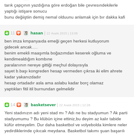
tarık çapçının yazdığına göre erdoğan bile çevresındekilerle
yaptığı istişare sonucu
bunu değiiştiin demiş nemal olduunu anlamak için bır dakka kafi
11
hasan
|
22 Aralık 2015 | 13:06
ben imza kmpanyaıda emeği geçen herkesi kutluyorum
gidecek ancak.....
benim emekli maaşımla boğazımdan keserek oğluma ve
kendimealdığım kombıne
paralarıının nereye gittiği meçhul dolayısıyla
sayet b.başı kongreden hesap vermeden çıkrsa iki elim ahrete
kadar yakanızdadır
hesap ortadadır asla ama aslabu kadar borç olamaz
yaptıkları fitil itil burnundan gelmelidir
14
basketsever
|
22 Aralık 2015 | 12:28
Yeni stadınızın adı yeni stad mı ? Adı ne bu stadyumun ? Ak parti
stadyumumu ? Bu klübün içine ettiniz,bu deyim az kalır tabide
küfür etmeyelim. Dur daha basketbol ve volyebolda kimlere neler
yedirdiklerinde çıkıcak meydana. Basketbol takımı şuan başarılı