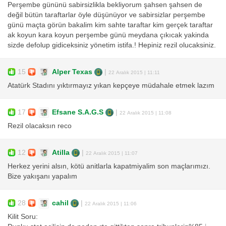
Perşembe gününü sabirsizlikla bekliyorum şahsen şahsen de
değil bütün taraftarlar öyle düşünüyor ve sabirsizlar perşembe
günü maçta görün bakalim kim sahte taraftar kim gerçek taraftar
ak koyun kara koyun perşembe günü meydana çıkıcak yakinda
sizde defolup gidiceksiniz yönetim istifa.! Hepiniz rezil olucaksiniz.
15
Alper Texas
|
22 Aralık 2015 | 11:11
Atatürk Stadını yıktırmayız yıkan kepçeye müdahale etmek lazım
17
Efsane S.A.G.S
|
22 Aralık 2015 | 11:08
Rezil olacaksın reco
12
Atilla
|
22 Aralık 2015 | 11:07
Herkez yerini alsın, kötü anitlarla kapatmiyalim son maçlarımızı.
Bize yakışanı yapalım
28
cahil
|
22 Aralık 2015 | 11:06
Kilit Soru: