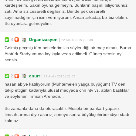
kardeşlerim. Sakın oyuna gelmeyin. Bunların başını biliyorsunuz
zati. Ama siz cesaretli değilsiniz. Bende pek cesaretli
sayılmadığım için isim vermiyorum. Aman arkadaş biz biz olalım.
Bu oyunlara gelmeyelim.
8
Organizasyon
|
22 Aralık 2015 | 22:38
Gelmiş geçmiş tüm bestelerimizin söylendiği bir maç olmalı. Bursa
Atatürk Stadyumuna layıkıyla veda edilmeli. Güneş sensin ay
sensin..
2
onurr
|
22 Aralık 2015 | 21:57
hasan abiye katılıyorum.(Muhtemelen yaşça büyüğüm) TV den
takip ettiğim kadarıyla ulusal medyada cnn ntv vs. atılan başlıklar
ve soylenen Timsah Arenadır...
Bu zamanla daha da oturacaktır. Mesela bir pankart yaparız
timsah arena diye asarız, seneye sonra büyükşehirbelediye stadı
kalmaz.