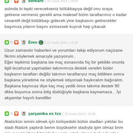
7
berkant
|
22 Aralık 2015 | 19:55
aslında bi tepki verecekseniz bölükbaşıya değil onu oraya
getirene vermeniz gerekli ama malesef bizim taraftarımız o kadar
cesaretli değil.bölükbaşı gidecek yine başkasını getirecekler
başımıza.yılanın başını ezmezsek kuyruk hep çıkacak
6
Eren
|
22 Aralık 2015 | 19:28
Uzun zamandır haberleri ve yorumları takip ediyorum naçizane
fikrimi söylemek amacıyla yazıyorum..
Eğer tepkimiz başkana ise maç esnasında hiç bir şekilde onunla
ilgili tezahurat yapmadan takımımıza destek verelim bizler
başkanın taraftarı değiliz takımın taraftarıyız maç bittikten sonra
başkana yönetime ne söylemek istiyorsak haykıralım bağıralım.
Başkana kaynıcaz diye kaç maç yedik önce takıma destek 90
dkka boyunca sonra bitiş düdüğüyle başkana kaynamaca... İyi
akşamlar hayırlı kandiller
4
çarşamba ex txs
|
22 Aralık 2015 | 18:29
Atatürkün ismini silmek için türkiyedeki bütün stadları yıktılar bu
stadı Atatürk yaptırdı benm büyüksehir stadıyla işim olmaz bnm