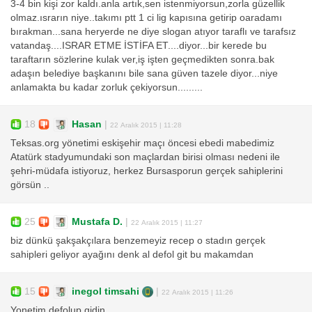
3-4 bin kişi zor kaldı.anla artık,sen istenmiyorsun,zorla güzellik
olmaz.ısrarın niye..takımı ptt 1 ci lig kapısına getirip oaradamı
bırakman...sana heryerde ne diye slogan atıyor taraflı ve tarafsız
vatandaş....ISRAR ETME İSTİFA ET....diyor...bir kerede bu
taraftarın sözlerine kulak ver,iş işten geçmedikten sonra.bak
adaşın belediye başkanını bile sana güven tazele diyor...niye
anlamakta bu kadar zorluk çekiyorsun.........
18
Hasan
|
22 Aralık 2015 | 11:28
Teksas.org yönetimi eskişehir maçı öncesi ebedi mabedimiz
Atatürk stadyumundaki son maçlardan birisi olması nedeni ile
şehri-müdafa istiyoruz, herkez Bursasporun gerçek sahiplerini
görsün ..
25
Mustafa D.
|
22 Aralık 2015 | 11:27
biz dünkü şakşakçılara benzemeyiz recep o stadın gerçek
sahipleri geliyor ayağını denk al defol git bu makamdan
15
inegol timsahi
|
22 Aralık 2015 | 11:26
Yonetim defolup gidin