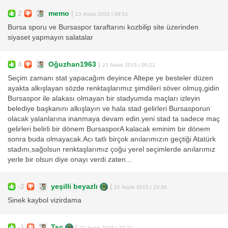
2
memo
|
23 Aralık 2015 | 09:51
Bursa sporu ve Bursaspor taraftarını kozbilip site üzerinden
siyaset yapmayın salatalar
4
Oğuzhan1963
|
23 Aralık 2015 | 00:21
Seçim zamanı stat yapacağım deyince Altepe ye besteler düzen
ayakta alkışlayan sözde renktaşlarımız şimdileri söver olmuş,gidin
Bursaspor ile alakası olmayan bir stadyumda maçları izleyin
belediye başkanını alkışlayın ve hala stad gelirleri Bursasporun
olacak yalanlarına inanmaya devam edin.yeni stad ta sadece maç
gelirleri belirli bir dönem BursasporA kalacak eminim bir dönem
sonra buda olmayacak.Acı tatlı birçok anılarımızın geçtiği Atatürk
stadını,sağolsun renktaşlarımız çoğu yerel seçimlerde anılarımız
yerle bir olsun diye onayı verdi zaten...
-2
yeşilli beyazlı
|
22 Aralık 2015 | 23:34
Sinek kaybol vizirdama
-1
Tsc
|
22 Aralık 2015 | 23:21