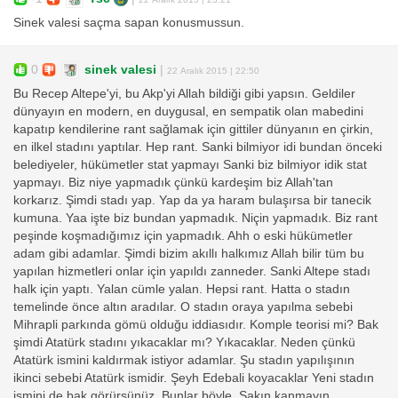
Sinek valesi saçma sapan konusmussun.
0
sinek valesi
|
22 Aralık 2015 | 22:50
Bu Recep Altepe'yi, bu Akp'yi Allah bildiği gibi yapsın. Geldiler
dünyayın en modern, en duygusal, en sempatik olan mabedini
kapatıp kendilerine rant sağlamak için gittiler dünyanın en çirkin,
en ilkel stadını yaptılar. Hep rant. Sanki bilmiyor idi bundan önceki
belediyeler, hükümetler stat yapmayı Sanki biz bilmiyor idik stat
yapmayı. Biz niye yapmadık çünkü kardeşim biz Allah'tan
korkarız. Şimdi stadı yap. Yap da ya haram bulaşırsa bir tanecik
kumuna. Yaa işte biz bundan yapmadık. Niçin yapmadık. Biz rant
peşinde koşmadığımız için yapmadık. Ahh o eski hükümetler
adam gibi adamlar. Şimdi bizim akıllı halkımız Allah bilir tüm bu
yapılan hizmetleri onlar için yapıldı zanneder. Sanki Altepe stadı
halk için yaptı. Yalan cümle yalan. Hepsi rant. Hatta o stadın
temelinde önce altın aradılar. O stadın oraya yapılma sebebi
Mihrapli parkında gömü olduğu iddiasıdır. Komple teorisi mi? Bak
şimdi Atatürk stadını yıkacaklar mı? Yıkacaklar. Neden çünkü
Atatürk ismini kaldırmak istiyor adamlar. Şu stadın yapılışının
ikinci sebebi Atatürk ismidir. Şeyh Edebali koyacaklar Yeni stadın
ismini de bak görürsünüz. Bunlar böyle. Sakın kanmayın