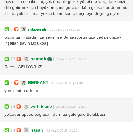
beyler bu son iki maç çok önemli. gerek yönetime karşı tepkimizi
dile getirmek için büyük bir şans gerekse kötü gidişe dur dememiz
için büyük bir fırsat yoksa takım küme düşmeye doğru gidiyor
3
mkpaşalı
|
22 Aralık 2015 | 15:52
bizim tarihi stadımıza,senin ise Bursasporumuza vedan olacak
inşallah sayın Bölükbaşı
13
harranlı
|
22 Aralık 2015 | 14:41
Recep GELİYORUZ.
6
BERKANT
|
22 Aralık 2015 | 14:32
yeni stadın adı ne
14
vert_blanc
|
22 Aralık 2015 | 14:22
yolcudur apbas baglasan durmaz gule gule Bolukbasi
14
hasan
|
22 Aralık 2015 | 13:22