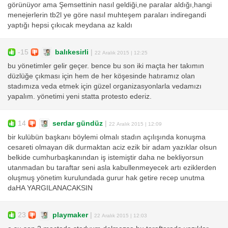
görünüyor ama Şemsettinin nasıl geldiği,ne paralar aldığı,hangi
menejerlerin tb2l ye göre nasıl muhteşem paraları indiregandi
yaptığı hepsi çıkıcak meydana az kaldı
-15
balıkesirli
|
22 Aralık 2015 | 12:25
bu yönetimler gelir geçer. bence bu son iki maçta her takımın
düzlüğe çıkması için hem de her köşesinde hatıramız olan
stadımıza veda etmek için güzel organizasyonlarla vedamızı
yapalım. yönetimi yeni statta protesto ederiz.
14
serdar gündüz
|
22 Aralık 2015 | 12:09
bir kulübün başkanı böylemi olmalı stadın açılışında konuşma
cesareti olmayan dik durmaktan aciz ezik bir adam yazıklar olsun
belkide cumhurbaşkanından iş istemiştir daha ne bekliyorsun
utanmadan bu taraftar seni asla kabullenmeyecek artı eziklerden
oluşmuş yönetim kurulundada gurur hak getire recep unutma
daHA YARGILANACAKSIN
23
playmaker
|
22 Aralık 2015 | 12:03