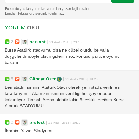
YORUM
OKU
2
berkant
|
23 Aralık 2015 | 23:48
Bursa Atatürk stadyumu olsa ne güzel olurdu be valla
duygulandım.öyle olsun giderim söz konusu partiye oyumu
basarım
5
Cüneyt Özer
|
23 Aralık 2015 | 18:25
Ben stadın isminin Atatürk Stadı olarak yeni stada verilmesi
taraftarıyım... Atamızın isminin verildiği her şey ortadan
kaldırılıyor. Timsah Arena olabilir lakin öncelikli tercihim Bursa
Atatürk STADYUMU...
0
protest
|
23 Aralık 2015 | 10:19
İbrahim Yazıcı Stadyumu...