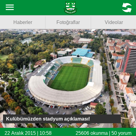
Haberler
MENU
Haberler
Fotoğraflar
Videolar
Fotoğraflar
Videolar
Basketbol
Voleybol
Puan Durumu
Fikstür
Facebook
Kulübümüzden stadyum açıklaması!
Twitter
22 Aralık 2015 | 10:58
25606 okunma | 50 yorum