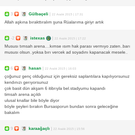
3
Gülbaçeli
|
22 Aralık 2015 | 17:31
Allah aşkına bırakttıralım şuna Rüalarıma giriyr artık
-2
istexas
|
22 Aralık 2015 | 17:22
Mususı tımsah arena....kımse ısım hak parası vermıyo zaten..barı
mususı olsun..yoksa bırı vercek ad soyadını kapanacak mesele..
6
hasan
|
22 Aralık 2015 | 16:03
çoğunuz genç olduğunuz için gereksiz saplantılara kapılıyorsunuz
kendınızı gerıyorsunuz
çok basit dün akşam 6 itibrıyla bel.stadyumu kapandı
timsah arena açıldı
ulusal knallar bile böyle diyor
böyle şeyleri bırakın Bursasporun bundan sonra geleceğine
bakalım
9
karaağaçlı
|
22 Aralık 2015 | 15:56