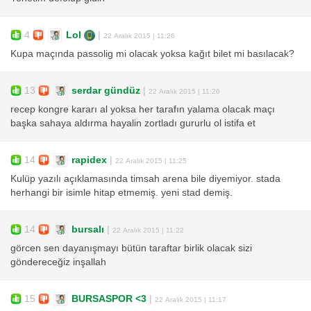
4
Lol
|
22 Aralık 2015 | 11:26
Kupa maçında passolig mi olacak yoksa kağıt bilet mi basılacak?
13
serdar gündüz
|
22 Aralık 2015 | 11:26
recep kongre kararı al yoksa her tarafın yalama olacak maçı
başka sahaya aldırma hayalin zortladı gururlu ol istifa et
14
rapidex
|
22 Aralık 2015 | 11:25
Kulüp yazılı açıklamasında timsah arena bile diyemiyor. stada
herhangi bir isimle hitap etmemiş. yeni stad demiş.
14
bursalı
|
22 Aralık 2015 | 11:22
görcen sen dayanışmayı bütün taraftar birlik olacak sizi
göndereceğiz inşallah
15
BURSASPOR <3
|
22 Aralık 2015 | 11:17