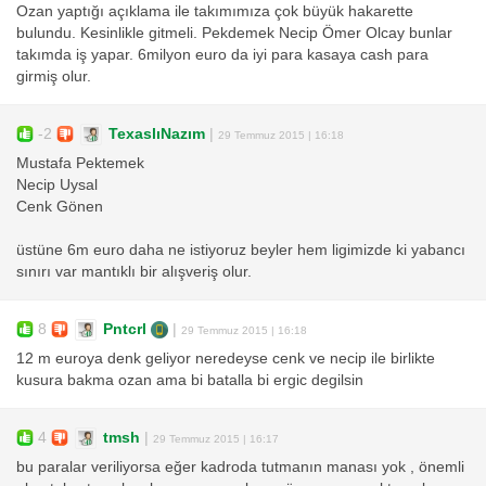
Ozan yaptığı açıklama ile takımımıza çok büyük hakarette
bulundu. Kesinlikle gitmeli. Pekdemek Necip Ömer Olcay bunlar
takımda iş yapar. 6milyon euro da iyi para kasaya cash para
girmiş olur.
-2
TexaslıNazım
|
29 Temmuz 2015 | 16:18
Mustafa Pektemek
Necip Uysal
Cenk Gönen
üstüne 6m euro daha ne istiyoruz beyler hem ligimizde ki yabancı
sınırı var mantıklı bir alışveriş olur.
8
Pntcrl
|
29 Temmuz 2015 | 16:18
12 m euroya denk geliyor neredeyse cenk ve necip ile birlikte
kusura bakma ozan ama bi batalla bi ergic degilsin
4
tmsh
|
29 Temmuz 2015 | 16:17
bu paralar veriliyorsa eğer kadroda tutmanın manası yok , önemli