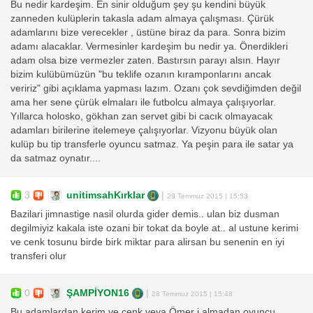
Bu nedir kardeşim. En sinir olduğum şey şu kendini büyük
zanneden kulüplerin takasla adam almaya çalışması. Çürük
adamlarını bize verecekler , üstüne biraz da para. Sonra bizim
adamı alacaklar. Vermesinler kardeşim bu nedir ya. Önerdikleri
adam olsa bize vermezler zaten. Bastırsın parayı alsın. Hayır
bizim kulübümüzün "bu teklife ozanın kıramponlarını ancak
veririz" gibi açıklama yapması lazım. Ozanı çok sevdiğimden değil
ama her sene çürük elmaları ile futbolcu almaya çalışıyorlar.
Yıllarca holosko, gökhan zan servet gibi bi cacık olmayacak
adamları birilerine itelemeye çalışıyorlar. Vizyonu büyük olan
kulüp bu tip transferle oyuncu satmaz. Ya peşin para ile satar ya
da satmaz oynatır....
3
unitimsahKırklar
|
28 Temmuz 2015 | 15:53
Bazilari jimnastige nasil olurda gider demis.. ulan biz dusman
degilmiyiz kakala iste ozani bir tokat da boyle at.. al ustune kerimi
ve cenk tosunu birde birk miktar para alirsan bu senenin en iyi
transferi olur
0
ŞAMPİYON16
|
28 Temmuz 2015 | 15:48
Bu adamlardan kerim ve cenk veya Ömer i almadan oyuncu