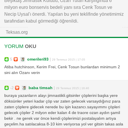
Beşiktaş Jimnastik Kulübü, Ozan Tufan karşılığında 6
milyon euro bonservis bedeli yanı sıra Cenk Tosun ve
Necip Uysal'ı önerdi. Yapılan bu yeni teklifinde yönetimimiz
tarafından kabul görmediği öğrenildi.
Teksas.org
YORUM
OKU
5
omerileri93
|
29 Temmuz 2015 | 17:05
Atiba hutchinson, Kerim Frei, Cenk Tosun bunlardan minimum 2
sini alın Ozanı verin
-2
baba timsah
|
29 Temmuz 2015 | 16:40
buraya yazanların alayı jimnastikli.gitsinler çöplerini başka yere
döksünler yeteri kadar çöp var zaten gelecek varsaydığınız para
zaten çöplere gidecek nerede bu işin kazancı.sayayımmı çöpleri
gelecek çöpler 2 milyon eder kalan 4 de traore ozan aydın şamil
bekir . ne gerek var önce kendi çöplerimizi postalayalım artıya
geçelim.ha satılacaksa 8-10 kim veriyorsa yol ver gitsin takas asla