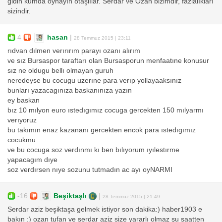
gidin kumda oynayın 8taşlılar. Serdar ve Ozan bizimdir, fazlalıkları
sizindir.
4
hasan
|
28 Temmuz 2015 | 23:11
rıdvan dılmen verırırım parayı ozanı alırım
ve sız Bursaspor taraftarı olan Bursasporun menfaatıne konusur
sız ne oldugu bellı olmayan guruh
neredeyse bu cocugu uzerıne para verıp yollayaaksınız
bunları yazacagınıza baskanınıza yazın
ey baskan
bız 10 mılyon euro ıstedıgımız cocuga gercekten 150 mılyarmı
verıyoruz
bu takımın enaz kazananı gercekten encok para ıstedıgımız
cocukmu
ve bu cocuga soz verdınmı kı ben bılıyorum ıyılestırme
yapacagım dıye
soz verdırsen nıye sozunu tutmadın ac ayı oyNARMI
-16
Beşiktaşlı
|
28 Temmuz 2015 | 21:49
Serdar aziz beşiktaşa gelmek istiyor son dakika:) haber1903 e
bakın :) ozan tufan ve serdar aziz size yararlı olmaz şu saatten