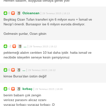
Hemen satalım, duygusal olmaya gerek yok!
0
Ozicancan
|
29 Temmuz 2015 | 16:13
Beşiktaş Ozan Tufan transferi için 6 milyon euro + İsmail ve
Necip'i önerdi. Bursaspor ise 6 milyon euroda diretiyor.
Gelmesin şunlar, Ozan gitsin
-2
...
|
29 Temmuz 2015 | 16:12
pektemeği alalım cenkten 10 kat daha iyidir. hatta ismail ve
necibide isteyelim seneye kesin şampiyonuz
0
...
|
29 Temmuz 2015 | 16:12
kimse Bursa'dan üstün değil!
6
kırbaç
|
29 Temmuz 2015 | 16:08
benim babam çok zengin
vericez parasını alıcaz ozanı
vuracaz kırbacı vuracaz kırbacı :D