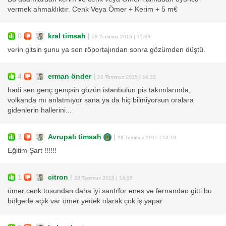
vermek ahmaklıktır. Cenk Veya Ömer + Kerim + 5 m€
0
kral timsah
|
28 Temmuz 2015 | 15:39
verin gitsin şunu ya son röportajından sonra gözümden düştü.
4
erman önder
|
28 Temmuz 2015 | 14:23
hadi sen genç gençsin gözün istanbulun pis takımlarında,
volkanda mı anlatmıyor sana ya da hiç bilmiyorsun oralara
gidenlerin hallerini...
3
Avrupalı timsah
|
28 Temmuz 2015 | 14:19
Eğitim Şart !!!!!!
1
citron
|
28 Temmuz 2015 | 14:15
ömer cenk tosundan daha iyi santrfor enes ve fernandao gitti bu
bölgede açık var ömer yedek olarak çok iş yapar