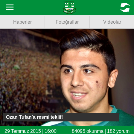
Haberler
MENU
Haberler
Fotoğraflar
Videolar
Fotoğraflar
Videolar
Basketbol
Voleybol
Puan Durumu
Fikstür
Facebook
Ozan Tufan'a resmi teklif!
Twitter
29 Temmuz 2015 | 16:00
84095 okunma | 182 yorum