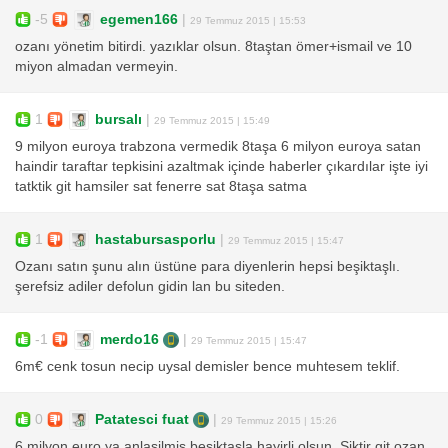
-5
egemen166
|
29 Temmuz 2015 | 15:53
ozanı yönetim bitirdi. yazıklar olsun. 8taştan ömer+ismail ve 10
miyon almadan vermeyin.
1
bursalı
|
29 Temmuz 2015 | 15:49
9 milyon euroya trabzona vermedik 8taşa 6 milyon euroya satan
haindir taraftar tepkisini azaltmak içinde haberler çıkardılar işte iyi
tatktik git hamsiler sat fenerre sat 8taşa satma
1
hastabursasporlu
|
29 Temmuz 2015 | 15:47
Ozanı satın şunu alın üstüne para diyenlerin hepsi beşiktaşlı.
şerefsiz adiler defolun gidin lan bu siteden.
-1
merdo16
|
29 Temmuz 2015 | 15:47
6m€ cenk tosun necip uysal demisler bence muhtesem teklif.
0
Patatesci fuat
|
29 Temmuz 2015 | 15:26
6 milyon euro ya anlasilmis besiktasla hayirli olsun. Siktir git ozan