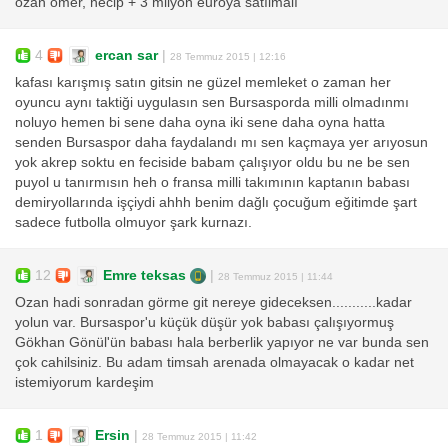
ozan ömer, necip + 3 milyon euroya satılmalı
4
ercan sar
|
28 Temmuz 2015 | 12:16
kafası karışmış satın gitsin ne güzel memleket o zaman her
oyuncu aynı taktiği uygulasın sen Bursasporda milli olmadınmı
noluyo hemen bi sene daha oyna iki sene daha oyna hatta
senden Bursaspor daha faydalandı mı sen kaçmaya yer arıyosun
yok akrep soktu en feciside babam çalışıyor oldu bu ne be sen
puyol u tanırmısın heh o fransa milli takımının kaptanın babası
demiryollarında işçiydi ahhh benim dağlı çocuğum eğitimde şart
sadece futbolla olmuyor şark kurnazı.
12
Emre teksas
|
28 Temmuz 2015 | 11:44
Ozan hadi sonradan görme git nereye gideceksen...........kadar
yolun var. Bursaspor'u küçük düşür yok babası çalışıyormuş
Gökhan Gönül'ün babası hala berberlik yapıyor ne var bunda sen
çok cahilsiniz. Bu adam timsah arenada olmayacak o kadar net
istemiyorum kardeşim
1
Ersin
|
28 Temmuz 2015 | 11:42