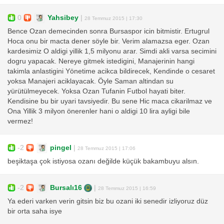
0
Yahsibey
|
28 Temmuz 2015 | 17:30
Bence Ozan demecinden sonra Bursaspor icin bitmistir. Ertugrul
Hoca onu bir macta dener söyle bir. Verim alamazsa eger. Ozan
kardesimiz O aldigi yillik 1,5 milyonu arar. Simdi akli varsa secimini
dogru yapacak. Nereye gitmek istedigini, Manajerinin hangi
takimla anlastigini Yönetime acikca bildirecek, Kendinde o cesaret
yoksa Manajeri aciklayacak. Öyle Saman altindan su
yürütülmeyecek. Yoksa Ozan Tufanin Futbol hayati biter.
Kendisine bu bir uyari tavsiyedir. Bu sene Hic maca cikarilmaz ve
Ona Yillik 3 milyon önerenler hani o aldigi 10 lira ayligi bile
vermez!
-2
pingel
|
28 Temmuz 2015 | 17:06
beşiktaşa çok istiyosa ozanı değilde küçük bakambuyu alsın.
-2
Bursalı16
|
28 Temmuz 2015 | 16:59
Ya ederi varken verin gitsin biz bu ozani iki senedir izliyoruz düz
bir orta saha isye