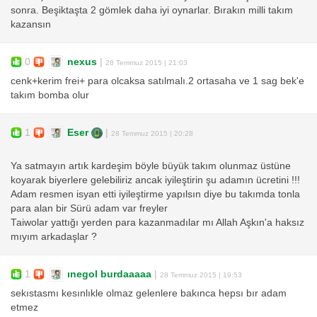
sonra. Beşiktaşta 2 gömlek daha iyi oynarlar. Bırakın milli takım
kazansın
0
nexus
|
28 Temmuz 2015 | 21:03
cenk+kerim frei+ para olcaksa satılmalı.2 ortasaha ve 1 sag bek'e
takım bomba olur
1
Eser
|
28 Temmuz 2015 | 20:28
Ya satmayın artık kardeşim böyle büyük takım olunmaz üstüne
koyarak biyerlere gelebiliriz ancak iyileştirin şu adamın ücretini !!!
Adam resmen isyan etti iyileştirme yapılsın diye bu takımda tonla
para alan bir Sürü adam var freyler
Taiwolar yattığı yerden para kazanmadılar mı Allah Aşkın'a haksız
mıyım arkadaşlar ?
1
ınegol burdaaaaa
|
28 Temmuz 2015 | 19:53
sekıstasmı kesınlıkle olmaz gelenlere bakınca hepsı bır adam
etmez