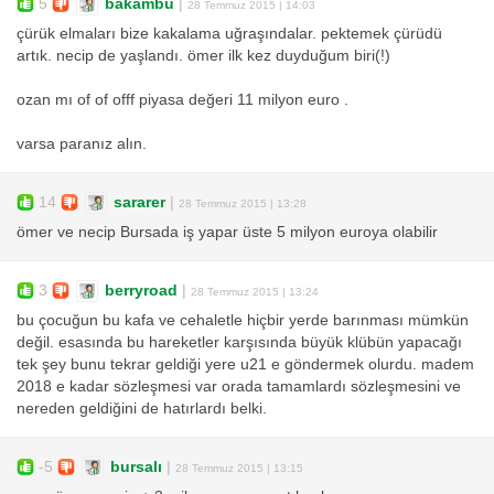
5
bakambu
|
28 Temmuz 2015 | 14:03
çürük elmaları bize kakalama uğraşındalar. pektemek çürüdü
artık. necip de yaşlandı. ömer ilk kez duyduğum biri(!)
ozan mı of of offf piyasa değeri 11 milyon euro .
varsa paranız alın.
14
sararer
|
28 Temmuz 2015 | 13:28
ömer ve necip Bursada iş yapar üste 5 milyon euroya olabilir
3
berryroad
|
28 Temmuz 2015 | 13:24
bu çocuğun bu kafa ve cehaletle hiçbir yerde barınması mümkün
değil. esasında bu hareketler karşısında büyük klübün yapacağı
tek şey bunu tekrar geldiği yere u21 e göndermek olurdu. madem
2018 e kadar sözleşmesi var orada tamamlardı sözleşmesini ve
nereden geldiğini de hatırlardı belki.
-5
bursalı
|
28 Temmuz 2015 | 13:15