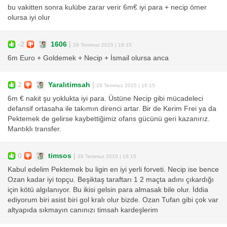
bu vakitten sonra kulübe zarar verir 6m€ iyi para + necip ömer
olursa iyi olur
-2
1606
|
29 Temmuz 2015 | 16:15
6m Euro + Goldemek + Necip + İsmail olursa anca
2
Yaralıtimsah
|
29 Temmuz 2015 | 16:15
6m € nakit şu yoklukta iyi para. Üstüne Necip gibi mücadeleci
defansif ortasaha ile takımın direnci artar. Bir de Kerim Frei ya da
Pektemek de gelirse kaybettiğimiz ofans gücünü geri kazanırız.
Mantıklı transfer.
0
timsos
|
29 Temmuz 2015 | 16:15
Kabul edelim Pektemek bu ligin en iyi yerli forveti. Necip ise bence
Ozan kadar iyi topçu. Beşiktaş taraftarı 1 2 maçta adını çıkardığı
için kötü algılanıyor. Bu ikisi gelsin para almasak bile olur. İddia
ediyorum biri asist biri gol kralı olur bizde. Ozan Tufan gibi çok var
altyapıda sıkmayın canınızı timsah kardeşlerim