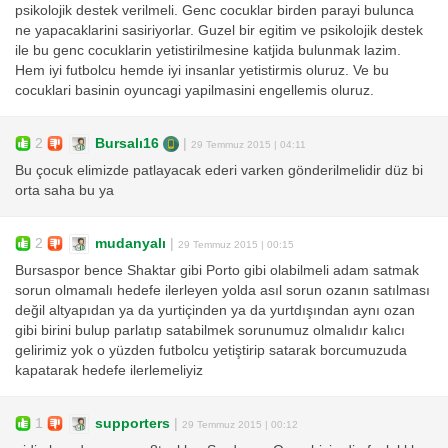
psikolojik destek verilmeli. Genc cocuklar birden parayi bulunca
ne yapacaklarini sasiriyorlar. Guzel bir egitim ve psikolojik destek
ile bu genc cocuklarin yetistirilmesine katjida bulunmak lazim.
Hem iyi futbolcu hemde iyi insanlar yetistirmis oluruz. Ve bu
cocuklari basinin oyuncagi yapilmasini engellemis oluruz.
2
Bursalı16
|
29 Temmuz 2015 | 04:11
Bu çocuk elimizde patlayacak ederi varken gönderilmelidir düz bi
orta saha bu ya
2
mudanyalı
|
29 Temmuz 2015 | 00:15
Bursaspor bence Shaktar gibi Porto gibi olabilmeli adam satmak
sorun olmamalı hedefe ilerleyen yolda asıl sorun ozanın satılması
değil altyapıdan ya da yurtiçinden ya da yurtdışından aynı ozan
gibi birini bulup parlatıp satabilmek sorunumuz olmalıdır kalıcı
gelirimiz yok o yüzden futbolcu yetiştirip satarak borcumuzuda
kapatarak hedefe ilerlemeliyiz
1
supporters
|
29 Temmuz 2015 | 00:12