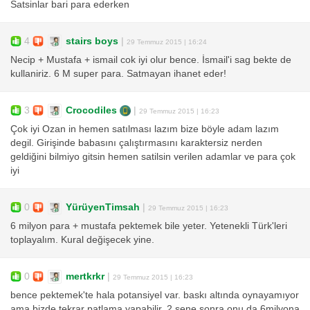
Satsinlar bari para ederken
4
stairs boys
|
29 Temmuz 2015 | 16:24
Necip + Mustafa + ismail cok iyi olur bence. İsmail'i sag bekte de
kullaniriz. 6 M super para. Satmayan ihanet eder!
3
Crocodiles
|
29 Temmuz 2015 | 16:23
Çok iyi Ozan in hemen satılması lazım bize böyle adam lazım
degil. Girişinde babasını çalıştırmasını karaktersiz nerden
geldiğini bilmiyo gitsin hemen satilsin verilen adamlar ve para çok
iyi
0
YürüyenTimsah
|
29 Temmuz 2015 | 16:23
6 milyon para + mustafa pektemek bile yeter. Yetenekli Türk'leri
toplayalım. Kural değişecek yine.
0
mertkrkr
|
29 Temmuz 2015 | 16:23
bence pektemek'te hala potansiyel var. baskı altında oynayamıyor
ama bizde tekrar patlama yapabilir. 2 sene sonra onu da 6milyona