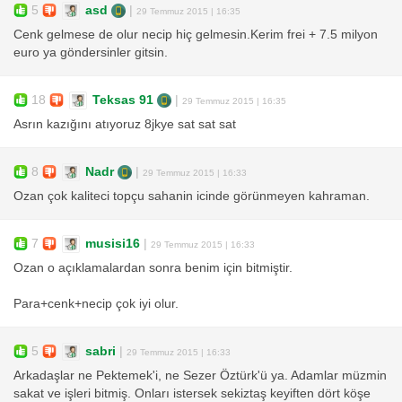
5
asd
|
29 Temmuz 2015 | 16:35
Cenk gelmese de olur necip hiç gelmesin.Kerim frei + 7.5 milyon
euro ya göndersinler gitsin.
18
Teksas 91
|
29 Temmuz 2015 | 16:35
Asrın kazığını atıyoruz 8jkye sat sat sat
8
Nadr
|
29 Temmuz 2015 | 16:33
Ozan çok kaliteci topçu sahanin icinde görünmeyen kahraman.
7
musisi16
|
29 Temmuz 2015 | 16:33
Ozan o açıklamalardan sonra benim için bitmiştir.
Para+cenk+necip çok iyi olur.
5
sabri
|
29 Temmuz 2015 | 16:33
Arkadaşlar ne Pektemek'i, ne Sezer Öztürk'ü ya. Adamlar müzmin
sakat ve işleri bitmiş. Onları istersek sekiztaş keyiften dört köşe