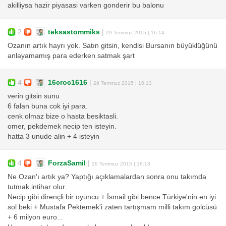
akilliysa hazir piyasasi varken gonderir bu balonu
2
teksastommiks
|
29 Temmuz 2015 | 16:14
Ozanın artık hayrı yok. Satın gitsin, kendisi Bursanın büyüklüğünü
anlayamamış para ederken satmak şart
4
16croc1616
|
29 Temmuz 2015 | 16:13
verin gitsin sunu
6 falan buna cok iyi para.
cenk olmaz bize o hasta besiktasli.
omer, pekdemek necip ten isteyin.
hatta 3 unude alin + 4 isteyin
4
ForzaSamil
|
29 Temmuz 2015 | 16:13
Ne Ozan'ı artık ya? Yaptığı açıklamalardan sonra onu takımda
tutmak intihar olur.
Necip gibi dirençli bir oyuncu + İsmail gibi bence Türkiye'nin en iyi
sol beki + Mustafa Pektemek'i zaten tartışmam milli takım golcüsü
+ 6 milyon euro...