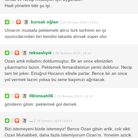
Hadi yönetim bitir şu işi..
-2
bursalı oğlan
|
29 Temmuz 2015 | 16:14
Umarım mustafa pektemeki alırız türk tarihinin en iyi
oyuncularından biri kendisi takasla alırsak süper olur
1
teksaslıyık
|
29 Temmuz 2015 | 16:14
Ozan artık miladını doldurmuştur. Bir an once elimizden
çıkarmamız lazım. Pektemek fernandaonun yerini doldurur. Necip
tam bir joker. Ertuğrul Hocanın elinde parlar. Bence bir an once
yol vermek lazım yoksa bu sene başımızı ağrıtacak
0
06timsah06
|
29 Temmuz 2015 | 16:14
gönderin gitsin. pektemek gol demek.
2
...
|
29 Temmuz 2015 | 16:14
Bizi istemeyeni bizde istemeyiz! Bence Ozan gitsin artik, cok sikti
Ozan Muhabbeti, daha fazla Istemiyorum Ozan'ni. Yonetim azicik