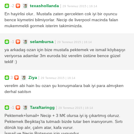
-2
texashollanda
|
29 Temmuz 2015 | 16:14
En hayirlisi olur.. Mustafa zaten gercekten cok iyi bir oyuncu
bence kiymetini bilmiyorlar. Necip de liverpool macinda falan
mukemmeldi gormek isterim takimimizda.
-1
selambursa
|
29 Temmuz 2015 | 16:14
ya arkadaş ozan için bize mustafa pektemek ve ismail köybaşıyı
veriyorsa adamlar 3m euroda biz verelim üstüne bence güzel
teklif :)
3
Ziya
|
29 Temmuz 2015 | 16:14
verelim abi hain bu ozan şu konuşmalara bak iyi para almışken
derhal satılsın
-1
Taraftaringg
|
29 Temmuz 2015 | 16:14
Pektemek+İsmail+ Necip + 3 M€ olursa iyi iş çıkartmış oluruz.
Pektemek Beşiktaş'ta tutmadı bizde tutar ben inanıyorum. Sırtı
dönük top alır, çalım atar, kafa vurur.
İsmail ve Necip Rotasyon için uygundur..