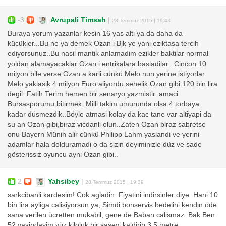
-3
Avrupali Timsah
|
28 Temmuz 2015 | 19:43
Buraya yorum yazanlar kesin 16 yas alti ya da daha da
kücükler...Bu ne ya demek Ozan i Bjk ye yani eziktasa tercih
ediyorsunuz..Bu nasil mantik anlamadim ezikler baktilar normal
yoldan alamayacaklar Ozan i entrikalara basladilar...Cincon 10
milyon bile verse Ozan a karli cünkü Melo nun yerine istiyorlar
Melo yaklasik 4 milyon Euro aliyordu senelik Ozan gibi 120 bin lira
degil..Fatih Terim hemen bir senaryo yazmistir..amaci
Bursasporumu bitirmek..Milli takim umurunda olsa 4.torbaya
kadar düsmezdik..Böyle atmasi kolay da kac tane var altiyapi da
su an Ozan gibi,biraz vicdanli olun..Zaten Ozan biraz sabretse
onu Bayern Münih alir cünkü Philipp Lahm yaslandi ve yerini
adamlar hala dolduramadi o da sizin deyiminizle düz ve sade
gösterissiz oyuncu ayni Ozan gibi..
2
Yahsibey
|
28 Temmuz 2015 | 19:39
sarkcibanli kardesim! Cok agladin. Fiyatini indirsinler diye. Hani 10
bin lira ayliga calisiyorsun ya; Simdi bonservis bedelini kendin öde
sana verilen ücretten mukabil, gene de Baban calismaz. Bak Ben
52 yasindayim yüz kiloluk bir saseyi kaldirip 3,5 metre