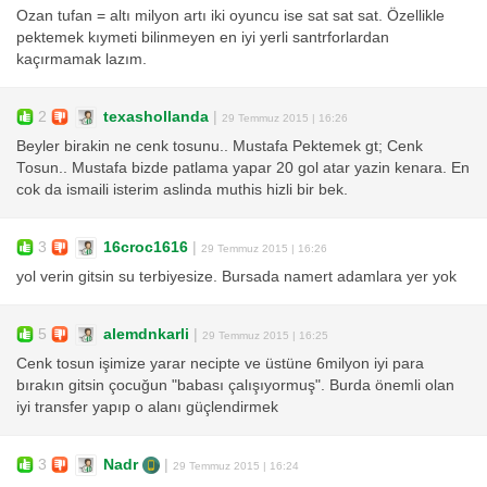
Ozan tufan = altı milyon artı iki oyuncu ise sat sat sat. Özellikle
pektemek kıymeti bilinmeyen en iyi yerli santrforlardan
kaçırmamak lazım.
2
texashollanda
|
29 Temmuz 2015 | 16:26
Beyler birakin ne cenk tosunu.. Mustafa Pektemek gt; Cenk
Tosun.. Mustafa bizde patlama yapar 20 gol atar yazin kenara. En
cok da ismaili isterim aslinda muthis hizli bir bek.
3
16croc1616
|
29 Temmuz 2015 | 16:26
yol verin gitsin su terbiyesize. Bursada namert adamlara yer yok
5
alemdnkarli
|
29 Temmuz 2015 | 16:25
Cenk tosun işimize yarar necipte ve üstüne 6milyon iyi para
bırakın gitsin çocuğun "babası çalışıyormuş". Burda önemli olan
iyi transfer yapıp o alanı güçlendirmek
3
Nadr
|
29 Temmuz 2015 | 16:24