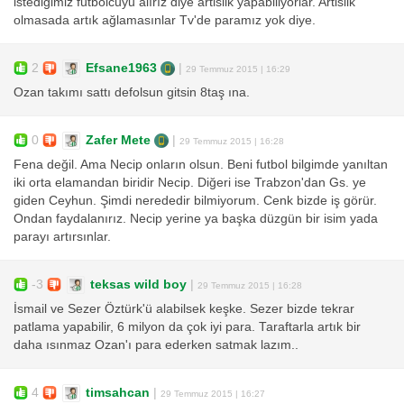
istediğimiz futbolcuyu alırız diye artislik yapabiliyorlar. Artislik
olmasada artık ağlamasınlar Tv'de paramız yok diye.
2
Efsane1963
|
29 Temmuz 2015 | 16:29
Ozan takımı sattı defolsun gitsin 8taş ına.
0
Zafer Mete
|
29 Temmuz 2015 | 16:28
Fena değil. Ama Necip onların olsun. Beni futbol bilgimde yanıltan
iki orta elamandan biridir Necip. Diğeri ise Trabzon'dan Gs. ye
giden Ceyhun. Şimdi nerededir bilmiyorum. Cenk bizde iş görür.
Ondan faydalanırız. Necip yerine ya başka düzgün bir isim yada
parayı artırsınlar.
-3
teksas wild boy
|
29 Temmuz 2015 | 16:28
İsmail ve Sezer Öztürk'ü alabilsek keşke. Sezer bizde tekrar
patlama yapabilir, 6 milyon da çok iyi para. Taraftarla artık bir
daha ısınmaz Ozan'ı para ederken satmak lazım..
4
timsahcan
|
29 Temmuz 2015 | 16:27