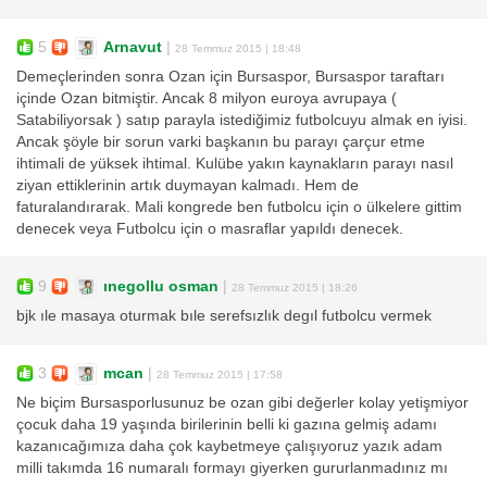
5
Arnavut
|
28 Temmuz 2015 | 18:48
Demeçlerinden sonra Ozan için Bursaspor, Bursaspor taraftarı
içinde Ozan bitmiştir. Ancak 8 milyon euroya avrupaya (
Satabiliyorsak ) satıp parayla istediğimiz futbolcuyu almak en iyisi.
Ancak şöyle bir sorun varki başkanın bu parayı çarçur etme
ihtimali de yüksek ihtimal. Kulübe yakın kaynakların parayı nasıl
ziyan ettiklerinin artık duymayan kalmadı. Hem de
faturalandırarak. Mali kongrede ben futbolcu için o ülkelere gittim
denecek veya Futbolcu için o masraflar yapıldı denecek.
9
ınegollu osman
|
28 Temmuz 2015 | 18:26
bjk ıle masaya oturmak bıle serefsızlık degıl futbolcu vermek
3
mcan
|
28 Temmuz 2015 | 17:58
Ne biçim Bursasporlusunuz be ozan gibi değerler kolay yetişmiyor
çocuk daha 19 yaşında birilerinin belli ki gazına gelmiş adamı
kazanıcağımıza daha çok kaybetmeye çalışıyoruz yazık adam
milli takımda 16 numaralı formayı giyerken gururlanmadınız mı