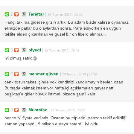
2
Taraftar
|
29 Temmuz 2015 | 16:01
Hangi takıma giderse gitsin artık. Bu adam bizde kalırsa oynamaz
elimizde patlar bu olaylardan sonra. Para ediyorken en uygun
teklife elden çıkarılmalı ve güzel bir ön libero alınmalı.
3
biyedi
|
29 Temmuz 2015 | 16:01
İyi olmuş satıldığı.
2
mehmet güven
|
29 Temmuz 2015 | 15:54
cenk tosun takas içinde yok kendinizi kandırmayın beyler. ozan
Bursada kalmak istemiyor hafta içi açıklamaları gayet netti.
beşiktaş'a gider büyük ihtimal. bizede şamil kalır
0
Mustafae
|
29 Temmuz 2015 | 15:54
bence iyi fiyata verilmiş. Ozanın bu triplerini trabzon teklif edildiği
zaman yapsaydı, 9 milyon euraya satardı. İyi oldu.