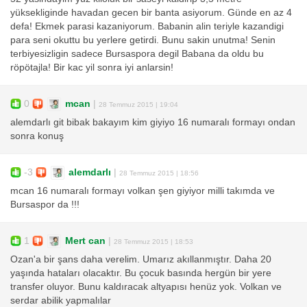
yüksekliginde havadan gecen bir banta asiyorum. Günde en az 4
defa! Ekmek parasi kazaniyorum. Babanin alin teriyle kazandigi
para seni okuttu bu yerlere getirdi. Bunu sakin unutma! Senin
terbiyesizligin sadece Bursaspora degil Babana da oldu bu
röpötajla! Bir kac yil sonra iyi anlarsin!
0
mcan
|
28 Temmuz 2015 | 19:04
alemdarlı git bibak bakayım kim giyiyo 16 numaralı formayı ondan
sonra konuş
-3
alemdarlı
|
28 Temmuz 2015 | 18:56
mcan 16 numaralı formayı volkan şen giyiyor milli takımda ve
Bursaspor da !!!
1
Mert can
|
28 Temmuz 2015 | 18:53
Ozan'a bir şans daha verelim. Umarız akıllanmıştır. Daha 20
yaşında hataları olacaktır. Bu çocuk basında hergün bir yere
transfer oluyor. Bunu kaldıracak altyapısı henüz yok. Volkan ve
serdar abilik yapmalılar