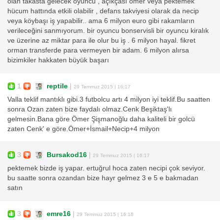
olan takasta gelecek oyuncu , açıkçası ömer veya pektemek
hücum hattında etkili olabilir , defans takviyesi olarak da necip
veya köybaşı iş yapabilir.. ama 6 milyon euro gibi rakamların
verileceğini sanmıyorum. bir oyuncu bonservisli bir oyuncu kiralık
ve üzerine az miktar para ile olur bu iş . 6 milyon hayal. fikret
orman transferde para vermeyen bir adam. 6 milyon alırsa
bizimkiler hakkaten büyük başarı
1
reptile
|
29 Temmuz 2015 | 16:17
Valla teklif mantıklı gibi.3 futbolcu artı 4 milyon iyi teklif.Bu saatten
sonra Ozan zaten bize faydalı olmaz.Cenk Beşiktaş'lı
gelmesin.Bana göre Ömer Şişmanoğlu daha kaliteli bir golcü
zaten Cenk' e göre.Ömer+İsmail+Necip+4 milyon
3
Bursakod16
|
29 Temmuz 2015 | 16:17
pektemek bizde iş yapar. ertuğrul hoca zaten necipi çok seviyor.
bu saatte sonra ozandan bize hayr gelmez 3 e 5 e bakmadan
satın
3
emre16
|
29 Temmuz 2015 | 16:16