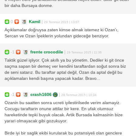
bir daha Bursaya donme.
0
Kamil
|
29 Temmuz 2015 | 13:07
Açıklamalar doğruysa zaten kimse almak istemez ki Ozan'ı,
Sercan ve Ozan İpeklerin yolundan gideceğe benziyor.
-1
frente crocodile
|
29 Temmuz 2015 | 11:36
Taktik güzel işliyor. Çok akıllı ya bu yönetim. Dediler ki git önce
saçma sapan bir demeç ver kendini taraftardan soğut sonra biz
de seni satarız. Bu taraftar aptal değil, Ozan da aptal değil bu
açıklamaları kendi başına yapacak kadar. Bravo...
-1
crash1606
|
29 Temmuz 2015 | 10:34
Ozanin bu saatten sonra ucreti iyilestirilsede verim alamayiz.
Cocugu taraftarin onune attilar bir kere. En ufak olumsuz
hareketinde tepki buyuk olacak. Artik Bursada kalmasinin bize
yarari olmayacak gibi gozukuyor.
Birde iyi bir saglik ekibi kurularak bu potansiyeli olan genclere