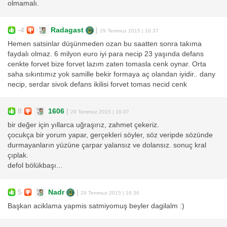
olmamalı.
-4
Radagast
|
29 Temmuz 2015 | 16:37
Hemen satsinlar düşünmeden ozan bu saatten sonra takıma
faydalı olmaz. 6 milyon euro iyi para necip 23 yaşında defans
cenkte forvet bize forvet lazım zaten tomasla cenk oynar. Orta
saha sıkıntımız yok samille bekir formaya aç olandan iyidir.. dany
necip, serdar sivok defans ikilisi forvet tomas necid cenk
8
1606
|
29 Temmuz 2015 | 16:37
bir değer için yıllarca uğraşırız, zahmet çekeriz.
çocukça bir yorum yapar, gerçekleri söyler, söz veripde sözünde
durmayanların yüzüne çarpar yalansız ve dolansız. sonuç kral
çıplak.
defol bölükbaşı...
5
Nadr
|
29 Temmuz 2015 | 16:36
Başkan aciklama yapmis satmiyomuş beyler dagilalm :)