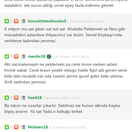
satabiliriz. tek sorun aldığı ucret epey fazla indirime gitmeli.
0
kucuktimsahcuku2
|
29 Temmuz 2015 | 16:23
6 milyon mu sat gitsin sat sat sat. Mustafa Pektemek ve Neci gibi
mücadeleci adamlara ihtiyacımız var bizim. İsmail Köybaşı'nıda
verirlerse tadından yenmez.
5
merdo16
|
29 Temmuz 2015 | 16:21
Abi sacmalamayin ne pektemeki ya cenk tosun varken adam
kronik sakat. Cenk tosun yedek oldugu halde 9gol atti gecen sene
bide tabi necipde var oda ozanin yerine guzel gider bide ustune
6m€ tadindan yenmez
2
hard16
|
29 Temmuz 2015 | 16:21
Bu takım ne ozanlar çıkartır. Satılmaz ise bunun altında başka
bişey ararım. Ya sat Yada o koltuğu terket.
0
Holmen16
|
29 Temmuz 2015 | 16:20