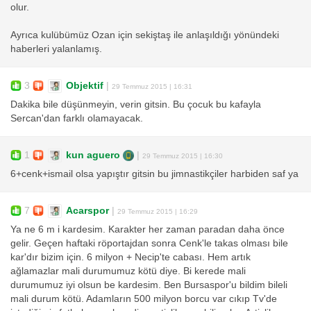
olur.
Ayrıca kulübümüz Ozan için sekiştaş ile anlaşıldığı yönündeki
haberleri yalanlamış.
3
Objektif
|
29 Temmuz 2015 | 16:31
Dakika bile düşünmeyin, verin gitsin. Bu çocuk bu kafayla
Sercan'dan farklı olamayacak.
1
kun aguero
|
29 Temmuz 2015 | 16:30
6+cenk+ismail olsa yapıştır gitsin bu jimnastikçiler harbiden saf ya
7
Acarspor
|
29 Temmuz 2015 | 16:29
Ya ne 6 m i kardesim. Karakter her zaman paradan daha önce
gelir. Geçen haftaki röportajdan sonra Cenk'le takas olması bile
kar'dır bizim için. 6 milyon + Necip'te cabası. Hem artık
ağlamazlar mali durumumuz kötü diye. Bi kerede mali
durumumuz iyi olsun be kardesim. Ben Bursaspor'u bildim bileli
mali durum kötü. Adamların 500 milyon borcu var cıkıp Tv'de