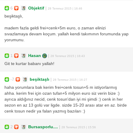
6
Objektif
|
28 Temmuz 2015 | 16:46
beşiktaşlı,
madem fazla geldi frei+cenk+5m euro, o zaman elinizi
sıvazlamaya devam koçum. yallah kendi takımının forumunda yap
yorumunu.
1
Hasan
|
28 Temmuz 2015 | 16:43
Git te kurtar babanı yallah!
-7
beşiktaşlı
|
28 Temmuz 2015 | 16:27
haha yorumlara bak kerim frei+cenk tosun+5 m istiyorlarmış
ahha. kerim frei için ozan tufan+5 milyon euro siz verin bize :)
ayrıca aldığınız necid, cenk tosun'dan iyi mi şimdi :) cenk in her
sezon en az 13 golü var ligde. sizde 15-20 arası atar en az. birde
cenk tosun nedir ya falan yazmış bazıları :)
2
Bursasporlu....
|
28 Temmuz 2015 | 15:56