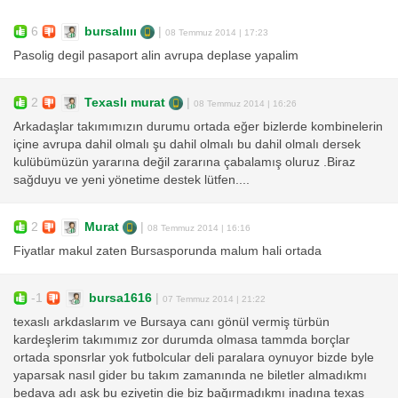
6
bursalıııı
|
08 Temmuz 2014 | 17:23
Pasolig degil pasaport alin avrupa deplase yapalim
2
Texaslı murat
|
08 Temmuz 2014 | 16:26
Arkadaşlar takımımızın durumu ortada eğer bizlerde kombinelerin
içine avrupa dahil olmalı şu dahil olmalı bu dahil olmalı dersek
kulübümüzün yararına değil zararına çabalamış oluruz .Biraz
sağduyu ve yeni yönetime destek lütfen....
2
Murat
|
08 Temmuz 2014 | 16:16
Fiyatlar makul zaten Bursasporunda malum hali ortada
-1
bursa1616
|
07 Temmuz 2014 | 21:22
texaslı arkdaslarım ve Bursaya canı gönül vermiş türbün
kardeşlerim takımımız zor durumda olmasa tammda borçlar
ortada sponsrlar yok futbolcular deli paralara oynuyor bizde byle
yaparsak nasıl gider bu takım zamanında ne biletler almadıkmı
bedava adı aşk bu eziyetin die biz bağırmadıkmı inadına texas