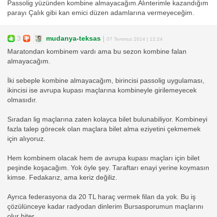
Passolig yüzünden kombine almayacağım.Alınterimle kazandığım
parayı Çalık gibi kan emici düzen adamlarına vermeyeceğim.
3
mudanya-teksas
|
07 Temmuz 2014 | 12:24
Maratondan kombinem vardı ama bu sezon kombine falan
almayacağım.
İki sebeple kombine almayacağım, birincisi passolig uygulaması,
ikincisi ise avrupa kupası maçlarına kombineyle girilemeyecek
olmasıdır.
Sıradan lig maçlarına zaten kolayca bilet bulunabiliyor. Kombineyi
fazla talep görecek olan maçlara bilet alma eziyetini çekmemek
için alıyoruz.
Hem kombinem olacak hem de avrupa kupası maçları için bilet
peşinde koşacağım. Yok öyle şey. Taraftarı enayi yerine koymasın
kimse. Fedakarız, ama keriz değiliz.
Ayrıca federasyona da 20 TL haraç vermek filan da yok. Bu iş
çözülünceye kadar radyodan dinlerim Bursasporumun maçlarını
olur biter...