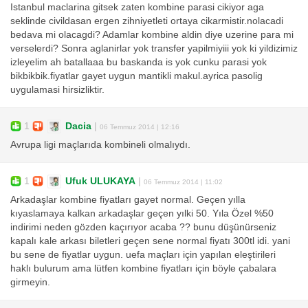
Istanbul maclarina gitsek zaten kombine parasi cikiyor aga
seklinde civildasan ergen zihniyetleti ortaya cikarmistir.nolacadi
bedava mi olacagdi? Adamlar kombine aldin diye uzerine para mi
verselerdi? Sonra aglanirlar yok transfer yapilmiyiii yok ki yildizimiz
izleyelim ah batallaaa bu baskanda is yok cunku parasi yok
bikbikbik.fiyatlar gayet uygun mantikli makul.ayrica pasolig
uygulamasi hirsizliktir.
1
Dacia
|
06 Temmuz 2014 | 12:16
Avrupa ligi maçlarıda kombineli olmalıydı.
1
Ufuk ULUKAYA
|
06 Temmuz 2014 | 11:02
Arkadaşlar kombine fiyatları gayet normal. Geçen yılla
kıyaslamaya kalkan arkadaşlar geçen yılki 50. Yıla Özel %50
indirimi neden gözden kaçırıyor acaba ?? bunu düşünürseniz
kapalı kale arkası biletleri geçen sene normal fiyatı 300tl idi. yani
bu sene de fiyatlar uygun. uefa maçları için yapılan eleştirileri
haklı bulurum ama lütfen kombine fiyatları için böyle çabalara
girmeyin.