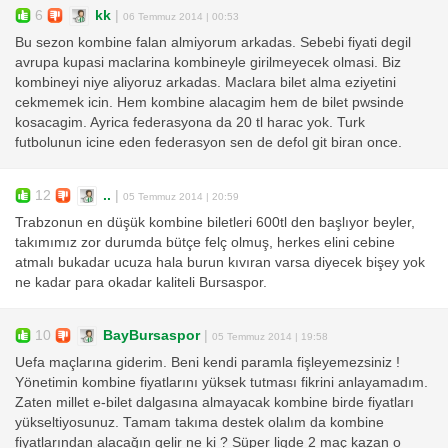
6
kk
|
06 Temmuz 2014 | 00:53
Bu sezon kombine falan almiyorum arkadas. Sebebi fiyati degil
avrupa kupasi maclarina kombineyle girilmeyecek olmasi. Biz
kombineyi niye aliyoruz arkadas. Maclara bilet alma eziyetini
cekmemek icin. Hem kombine alacagim hem de bilet pwsinde
kosacagim. Ayrica federasyona da 20 tl harac yok. Turk
futbolunun icine eden federasyon sen de defol git biran once.
12
..
|
05 Temmuz 2014 | 20:59
Trabzonun en düşük kombine biletleri 600tl den başlıyor beyler,
takımımız zor durumda bütçe felç olmuş, herkes elini cebine
atmalı bukadar ucuza hala burun kıvıran varsa diyecek bişey yok
ne kadar para okadar kaliteli Bursaspor.
10
BayBursaspor
|
05 Temmuz 2014 | 19:58
Uefa maçlarına giderim. Beni kendi paramla fişleyemezsiniz !
Yönetimin kombine fiyatlarını yüksek tutması fikrini anlayamadım.
Zaten millet e-bilet dalgasına almayacak kombine birde fiyatları
yükseltiyosunuz. Tamam takıma destek olalım da kombine
fiyatlarından alacağın gelir ne ki ? Süper ligde 2 maç kazan o