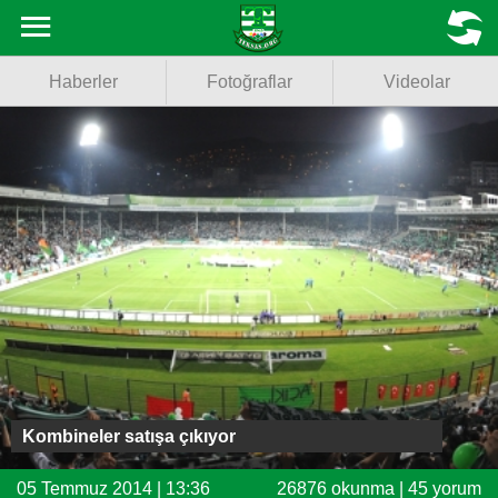
Haberler
MENU
Haberler
Fotoğraflar
Videolar
Fotoğraflar
Videolar
Basketbol
Voleybol
Puan Durumu
Fikstür
Facebook
Kombineler satışa çıkıyor
Twitter
05 Temmuz 2014 | 13:36
26876 okunma | 45 yorum