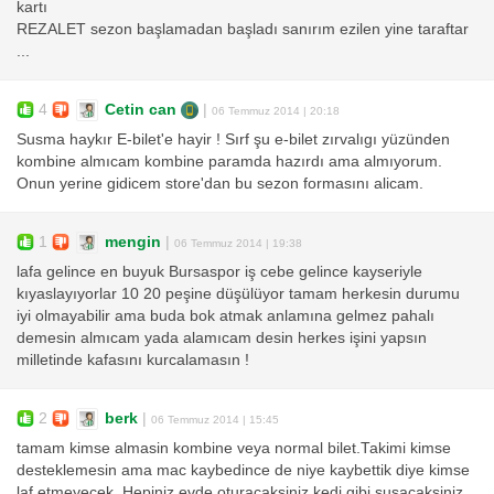
kartı
REZALET sezon başlamadan başladı sanırım ezilen yine taraftar
...
4
Cetin can
|
06 Temmuz 2014 | 20:18
Susma haykır E-bilet'e hayir ! Sırf şu e-bilet zırvalıgı yüzünden
kombine almıcam kombine paramda hazırdı ama almıyorum.
Onun yerine gidicem store'dan bu sezon formasını alicam.
1
mengin
|
06 Temmuz 2014 | 19:38
lafa gelince en buyuk Bursaspor iş cebe gelince kayseriyle
kıyaslayıyorlar 10 20 peşine düşülüyor tamam herkesin durumu
iyi olmayabilir ama buda bok atmak anlamına gelmez pahalı
demesin almıcam yada alamıcam desin herkes işini yapsın
milletinde kafasını kurcalamasın !
2
berk
|
06 Temmuz 2014 | 15:45
tamam kimse almasin kombine veya normal bilet.Takimi kimse
desteklemesin ama mac kaybedince de niye kaybettik diye kimse
laf etmeyecek. Hepiniz evde oturacaksiniz kedi gibi susacaksiniz.