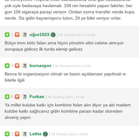
yok oyle bedavaya havlamak. 10tl nin hesabini yapan fakirler, her
gun 10tl sigaraya parayi veriyor. Ondan sonra transfer nerde kupa
nerde. Siz gidin kayserisporu tutun, 2tl ye bilet veriyor onlar.
1
uğur1023
|
06 Temmuz 2014 | 14:48
Bütçe tmm kötü falan ama hiçmi yönetim elini cebine atmıyor
avrupaya gidicez ilk turda elenip gelicez
3
bursaspor
|
06 Temmuz 2014 | 14:32
Bence bi organizasyon olmalı ve basın açıklaması yapılmalı e-
biletle ilgili
6
Furkan
|
06 Temmuz 2014 | 14:29
Ya millet kulube katkı için kombine felan alın diyor ya abi madem
kulübe katkı sağlıcanız gidin kombine parası kadar storeden
alıveriş yapın
1
Lethe
|
06 Temmuz 2014 | 13:58