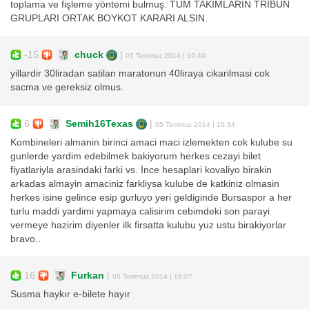
toplama ve fişleme yöntemi bulmuş. TÜM TAKIMLARIN TRİBÜN
GRUPLARI ORTAK BOYKOT KARARI ALSIN.
-15
chuck
|
05 Temmuz 2014 | 16:40
yillardir 30liradan satilan maratonun 40liraya cikarilmasi cok
sacma ve gereksiz olmus.
6
Semih16Texas
|
05 Temmuz 2014 | 16:34
Kombineleri almanin birinci amaci maci izlemekten cok kulube su
gunlerde yardim edebilmek bakiyorum herkes cezayi bilet
fiyatlariyla arasindaki farki vs. İnce hesaplari kovaliyo birakin
arkadas almayin amaciniz farkliysa kulube de katkiniz olmasin
herkes isine gelince esip gurluyo yeri geldiginde Bursaspor a her
turlu maddi yardimi yapmaya calisirim cebimdeki son parayi
vermeye hazirim diyenler ilk firsatta kulubu yuz ustu birakiyorlar
bravo..
16
Furkan
|
05 Temmuz 2014 | 16:07
Susma haykır e-bilete hayır