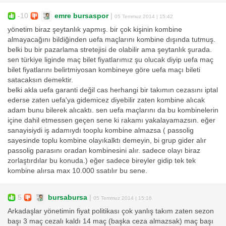
-10
emre bursaspor
|
05 Temmuz 2014 | 15:42
yönetim biraz şeytanlık yapmış. bir çok kişinin kombine
almayacağını bildiğinden uefa maçlarını kombine dışında tutmuş.
belki bu bir pazarlama stretejisi de olabilir ama şeytanlık şurada.
sen türkiye liginde maç bilet fiyatlarımız şu olucak diyip uefa maç
bilet fiyatlarını belirtmiyosan kombineye göre uefa maçı bileti
satacaksın demektir.
belki akla uefa garanti değil cas herhangi bir takımın cezasını iptal
ederse zaten uefa'ya gidemicez diyebilir zaten kombine alıcak
adam bunu bilerek alıcaktı. sen uefa maçlarını da bu kombinelerin
içine dahil etmessen geçen sene ki rakamı yakalayamazsın. eğer
sanayisiydi iş adamıydı tooplu kombine almazsa ( passolig
sayesinde toplu kombine olayıkalktı demeyin, bi grup gider alır
passolig parasını oradan kombinesini alır. sadece olayı biraz
zorlaştırdılar bu konuda.) eğer sadece bireyler gidip tek tek
kombine alırsa max 10.000 ssatılır bu sene.
5
bursabursa
|
05 Temmuz 2014 | 15:16
Arkadaşlar yönetimin fiyat politikası çok yanlış takım zaten sezon
başı 3 maç cezalı kaldı 14 maç (başka ceza almazsak) maç başı