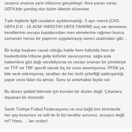
cezanız onansa yarin infazınız gerçekleşir. Ama paran varsa
UEFA bile yandaş olur bizim ülkenin düzenine.
Tıpkı kişilerle ilgili cezaların açıklanmadığı, 5 ayrı mercii (CAS-
UEFA D.K.- 16.ACM-YARGITAY-UEFA TAHKİM) suç var demesine,
kendilerinin avrupa kupalarından men etmelerine rağmen bunca
zamandır henüz bir yaptırım uygulamayıp süreci uzatmaları gibi...
Bir kulüp başkanı cezalı olduğu halde hem futbolda hem de
basketbolda tribüne gelip küfürler savuruyorsa, sağa sola
hakemlere göz dağı verebiliyorsa ve cezası onanan bir yöneticiye
ne TFF ne TBF sportif olarak hiç bir ceza veremiyorsa, PFDK ya
bile sevk edemiyorsa, taraftarı da her türlü çirkefliği saldırganlığı
yapar ceza falan da almaz. Sunu iyi anlamakta fayda var:
Bu düzen şiddeti bitirmek için kurulan bir düzen değil. Çıkarlara
dayanan bir düzendir.
Sanki Türkiye Futbol Federasyonu ve ona bağli tüm birimlerde
her şey kusursuz ve adil de bi biz taraftar sorunuz, arızayız değil
mi? Hass..... lan ordan!