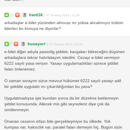
-1
hard16
|
07 Temmuz 2014 | 11:39
arkadaşlar e-bilet yüzünden almıcaz mı yoksa alıcakmıyız trübün
liderleri bu konuya ne diyorlar?
7
huseyın+
|
07 Temmuz 2014 | 11:23
e-bilet diğer adıyla passolig şiddeti, kavgaları bitireceğini düşünen
arkadaşlara tekrar hatırlatayım istedim. Cezayı e-bilet vermiyor
6222 sayılı yasa veriyor. Yasayı uygulamadıkları sürece şiddet
falan önlenemez.
O zaman sorayım sizce mevcut hükümet 6222 sayılı yasayı adil
bir şekilde uygulattı mı çıkarıldığından bu yana?
Uygulatmadıysa işte bundan sonra da bir düzelme beklemeyin
şiddet konusunda. Ailecek mis gibi seyrederiz diye çok da
ümitlenmeyin.
Onanan cezanın infazı bile gerçekleşmiyor bu ülkede. Yok
kumpas var, haksızlık var, paralel falan demeyin hiç. Bugün sizin