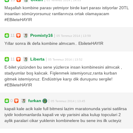
Maşallah kombine parası yetmiyor birde kart parası istiyorlar 20TL
insanları sömüryorsunuz rantlarınıza ortak olamayacam
#EBileteHAYIR
11
Promixty16
|
05 Temmuz 2014 | 13:59
Yıllar sonra ilk defa kombine almıcam.. EbileteHAYIR
11
Liberta
|
05 Temmuz 2014 | 13:52
E-bilet yüzünden bu sene yüzlerce insan kombinesini almıcak ,
stadyumlar boş kalıcak. Fişlenmek istemiyoruz,ranta kurban
gitmek istemiyoruz. Endüstriye karşı dik duruşunu sergile!
#EBileteHAYIR
0
furkan
|
05 Temmuz 2014 | 13:45
kapali kale acik kale full bitmesi lazim maratonunda yarisi satilirsa
iyidir kodomanlarda kapali ve vip yarisini alsa kulup topculari 2
aylik paralari cikar yuklenin kombinelere bu sene ins ilk ucteyiz