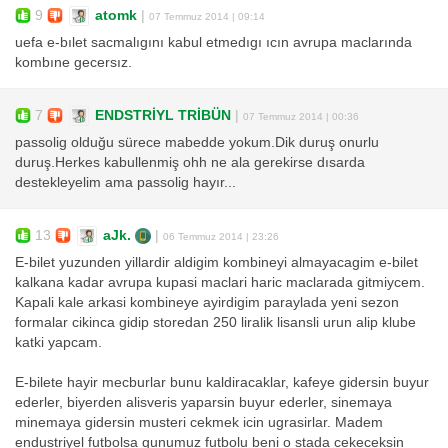
9
atomk
|
07 Temmuz 2014 | 09:14
uefa e-bılet sacmalıgını kabul etmedıgı ıcın avrupa maclarında
kombıne gecersız.
7
ENDSTRİYL TRİBÜN
|
07 Temmuz 2014 | 00:36
passolig olduğu sürece mabedde yokum.Dik duruş onurlu
duruş.Herkes kabullenmiş ohh ne ala gerekirse dısarda
destekleyelim ama passolig hayır...
13
aJk.
|
06 Temmuz 2014 | 23:26
E-bilet yuzunden yillardir aldigim kombineyi almayacagim e-bilet
kalkana kadar avrupa kupasi maclari haric maclarada gitmiycem.
Kapali kale arkasi kombineye ayirdigim paraylada yeni sezon
formalar cikinca gidip storedan 250 liralik lisansli urun alip klube
katki yapcam.
E-bilete hayir mecburlar bunu kaldiracaklar, kafeye gidersin buyur
ederler, biyerden alisveris yaparsin buyur ederler, sinemaya
minemaya gidersin musteri cekmek icin ugrasirlar. Madem
endustriyel futbolsa gunumuz futbolu beni o stada cekeceksin