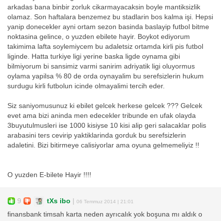
arkadas bana binbir zorluk cikarmayacaksin boyle mantiksizlik
olamaz. Son haftalara benzemez bu stadlarin bos kalma işi. Hepsi
yanip donecekler ayni ortam sezon basinda baslayip futbol bitme
noktasina gelince, o yuzden ebilete hayir. Boykot ediyorum
takimima lafta soylemiycem bu adaletsiz ortamda kirli pis futbol
liginde. Hatta turkiye ligi yerine baska ligde oynama gibi
bilmiyorum bi sansimiz varmi sanirim adriyatik ligi oluyormus
oylama yapilsa % 80 de orda oynayalim bu serefsizlerin hukum
surdugu kirli futbolun icinde olmayalimi tercih eder.
Siz saniyomusunuz ki ebilet gelcek herkese gelcek ??? Gelcek
evet ama bizi aninda men edecekler tribunde en ufak olayda
3buyutulmusleri ise 1000 kisiyse 10 kisi alip geri salacaklar polis
arabasini ters cevirip yaktiklarinda gorduk bu serefsizlerin
adaletini. Bizi bitirmeye calisiyorlar ama oyuna gelmemeliyiz !!
O yuzden E-bilete Hayir !!!!
9
tXs ibo
|
06 Temmuz 2014 | 21:01
finansbank timsah karta neden ayrıcalık yok boşuna mı aldık o