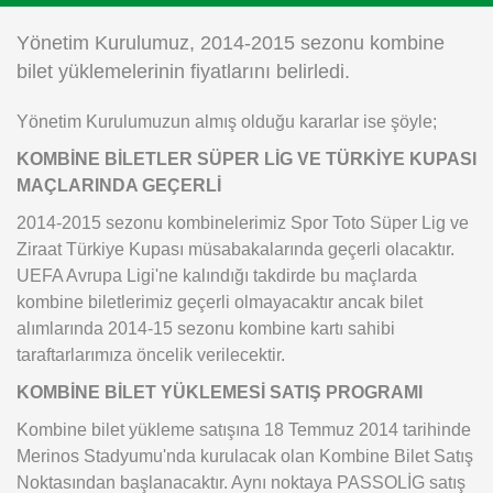
Instagram
Yönetim Kurulumuz, 2014-2015 sezonu kombine
bilet yüklemelerinin fiyatlarını belirledi.
Android
Yönetim Kurulumuzun almış olduğu kararlar ise şöyle;
iOS
KOMBİNE BİLETLER SÜPER LİG VE TÜRKİYE KUPASI
MAÇLARINDA GEÇERLİ
2014-2015 sezonu kombinelerimiz Spor Toto Süper Lig ve
Ziraat Türkiye Kupası müsabakalarında geçerli olacaktır.
UEFA Avrupa Ligi'ne kalındığı takdirde bu maçlarda
kombine biletlerimiz geçerli olmayacaktır ancak bilet
alımlarında 2014-15 sezonu kombine kartı sahibi
taraftarlarımıza öncelik verilecektir.
KOMBİNE BİLET YÜKLEMESİ SATIŞ PROGRAMI
Kombine bilet yükleme satışına 18 Temmuz 2014 tarihinde
Merinos Stadyumu'nda kurulacak olan Kombine Bilet Satış
Noktasından başlanacaktır. Aynı noktaya PASSOLİG satış