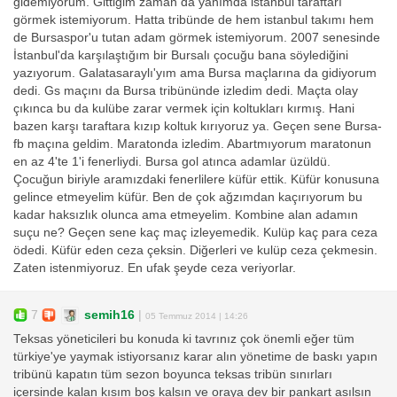
gidemiyorum. Gittiğim zaman da yanımda istanbul taraftarı
görmek istemiyorum. Hatta tribünde de hem istanbul takımı hem
de Bursaspor'u tutan adam görmek istemiyorum. 2007 senesinde
İstanbul'da karşılaştığım bir Bursalı çocuğu bana söylediğini
yazıyorum. Galatasaraylı'yım ama Bursa maçlarına da gidiyorum
dedi. Gs maçını da Bursa tribününde izledim dedi. Maçta olay
çıkınca bu da kulübe zarar vermek için koltukları kırmış. Hani
bazen karşı taraftara kızıp koltuk kırıyoruz ya. Geçen sene Bursa-
fb maçına geldim. Maratonda izledim. Abartmıyorum maratonun
en az 4'te 1'i fenerliydi. Bursa gol atınca adamlar üzüldü.
Çocuğun biriyle aramızdaki fenerlilere küfür ettik. Küfür konusuna
gelince etmeyelim küfür. Ben de çok ağzımdan kaçırıyorum bu
kadar haksızlık olunca ama etmeyelim. Kombine alan adamın
suçu ne? Geçen sene kaç maç izleyemedik. Kulüp kaç para ceza
ödedi. Küfür eden ceza çeksin. Diğerleri ve kulüp ceza çekmesin.
Zaten istenmiyoruz. En ufak şeyde ceza veriyorlar.
7
semih16
|
05 Temmuz 2014 | 14:26
Teksas yöneticileri bu konuda ki tavrınız çok önemli eğer tüm
türkiye'ye yaymak istiyorsanız karar alın yönetime de baskı yapın
tribünü kapatın tüm sezon boyunca teksas tribün sınırları
içersinde kalan kısım boş kalsın ve oraya dev bir pankart asılsın