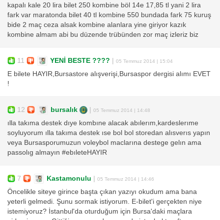
kapalı kale 20 lira bilet 250 kombine böl 14e 17,85 tl yani 2 lira
fark var maratonda bilet 40 tl kombine 550 bundada fark 75 kuruş
bide 2 maç ceza alsak kombine alanlara yine giriyor kazık
kombine almam abi bu düzende trübünden zor maç izleriz biz
11
YENİ BESTE ????
|
05 Temmuz 2014 | 15:04
E bilete HAYIR,Bursastore alışverişi,Bursaspor dergisi alımı EVET
!
12
bursalık
|
05 Temmuz 2014 | 14:48
ılla takıma destek dıye kombıne alacak abılerım,kardeslerıme
soyluyorum ılla takıma destek ıse bol bol storedan alısverıs yapın
veya Bursasporumuzun voleybol maclarına destege gelın ama
passolıg almayın #ebıleteHAYIR
7
Kastamonulu
|
05 Temmuz 2014 | 14:46
Öncelikle siteye girince başta çıkan yazıyı okudum ama bana
yeterli gelmedi. Şunu sormak istiyorum. E-bilet'i gerçekten niye
istemiyoruz? İstanbul'da oturduğum için Bursa'daki maçlara