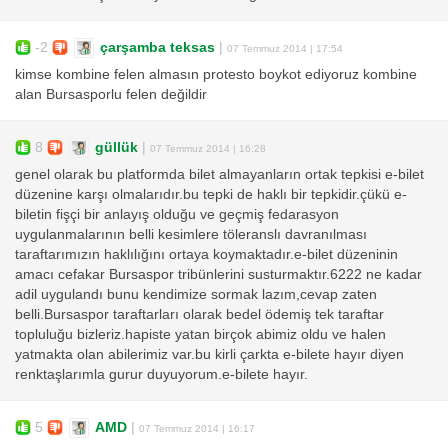
-2
çarşamba teksas
|
07 Temmuz 2014 | 17:54
kimse kombine felen almasın protesto boykot ediyoruz kombine
alan Bursasporlu felen değildir
8
güllük
|
07 Temmuz 2014 | 16:28
genel olarak bu platformda bilet almayanların ortak tepkisi e-bilet
düzenine karşı olmalarıdır.bu tepki de haklı bir tepkidir.çükü e-
biletin fişçi bir anlayış olduğu ve geçmiş fedarasyon
uygulanmalarının belli kesimlere töleranslı davranılması
taraftarımızın haklılığını ortaya koymaktadır.e-bilet düzeninin
amacı cefakar Bursaspor tribünlerini susturmaktır.6222 ne kadar
adil uygulandı bunu kendimize sormak lazım,cevap zaten
belli.Bursaspor taraftarları olarak bedel ödemiş tek taraftar
topluluğu bizleriz.hapiste yatan birçok abimiz oldu ve halen
yatmakta olan abilerimiz var.bu kirli çarkta e-bilete hayır diyen
renktaşlarımla gurur duyuyorum.e-bilete hayır.
5
AMD
|
07 Temmuz 2014 | 16:17