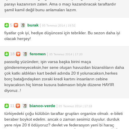
parayı kazanırsın zaten. Ama o maçı kazandıracak taraftardır
şamil kamil değil bunu anlamaları lazım.
5
burak
|
05 Temmuz 2014 | 19:52
fiyatlar çok iyi, hediye düşüncesi için tebrikler. Bu sezon daha iyi
olacak herşey!
18
feromen
|
05 Temmuz 2014 | 17:20
passolig yüzünden; işin varsa başka birini maça
gönderemeyeceksin,her sene oluşan havuzdan bizanslıların daha
çok katkı aldıkları kart bedeli adında 20 tl yolunacaksın,herkes
borç batağındayken zoraki kredi kartını insanların cebine
koyacaksın.hiç kimse kusura bakmasın böyle düzene HAYIR
diyoruz..!
11
bianco-verde
|
05 Temmuz 2014 | 17:18
türkiyedeki çoğu külübün taraftar grupları organize olmalı. e-bileti
beraber boykot edelim. ancak o zaman sesimiz duyulur. durduk
yere niye 20 tl ödüyoruz? devlet ve federasyon yeni bi haraç