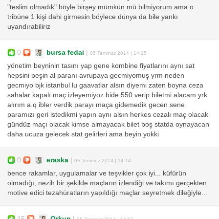
"teslim olmadık" böyle birşey mümkün mü bilmiyorum ama o
tribüne 1 kişi dahi girmesin böylece dünya da bile yankı
uyandırabiliriz
0
bursa fedai
|
05 Temmuz 2014 | 14:15
yönetim beyninin tasını yap gene kombine fiyatlarını aynı sat
hepsini peşin al paranı avrupaya gecmiyomuş yrm neden
gecmiyo bjk istanbul lu gaavatlar alsın diyemi zaten boyna ceza
sahalar kapalı maç izleyemiyoz bide 550 verip biletmi alacam yrk
alırım a.q ibler verdik parayı maça gidemedik gecen sene
paramızı geri istedikmi yapın aynı alsın herkes cezalı maç olacak
gündüz maçı olacak kimse almayacak bilet boş statda oynayacan
daha ucuza gelecek stat gelirleri ama beyin yokki
0
eraska
|
05 Temmuz 2014 | 14:14
bence rakamlar, uygulamalar ve teşvikler çok iyi... küfürün
olmadığı, nezih bir şekilde maçların izlendiği ve takımı gerçekten
motive edici tezahüratların yapıldığı maçlar seyretmek dileğiyle...
15
Orkun
|
05 Temmuz 2014 | 14:03