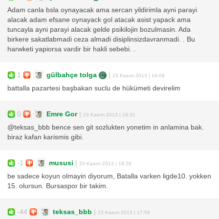
Adam canla bsla oynayacak ama sercan yildirimla ayni parayi
alacak adam efsane oynayack gol atacak asist yapack ama
tuncayla ayni parayi alacak gelde psikilojin bozulmasin. Ada
birkere sakatlabmadi ceza almadi disiplinsizdavranmadi. . Bu
harwketi yapiorsa vardir bir hakli sebebi. .
1
gülbahçe tolga
|
23 Kasım 2013 | 19:09
battalla pazartesi başbakan suclu de hükümeti devirelim
0
Emre Gor
|
23 Kasım 2013 | 18:31
@teksas_bbb bence sen git sozlukten yonetim in anlamina bak.
biraz kafan karismis gibi.
-1
mususi
|
23 Kasım 2013 | 18:28
be sadece koyun olmayin diyorum, Batalla varken ligde10. yokken
15. olursun. Bursaspor bir takim.
-44
teksas_bbb
|
23 Kasım 2013 | 17:58