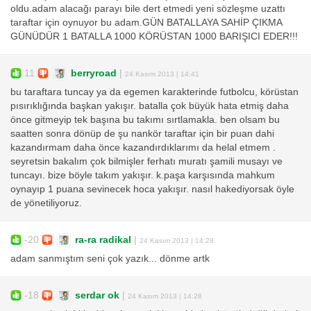
oldu.adam alacağı parayı bile dert etmedi yeni sözleşme uzattı
taraftar için oynuyor bu adam.GÜN BATALLAYA SAHİP ÇIKMA
GÜNÜDÜR 1 BATALLA 1000 KÖRÜSTAN 1000 BARIŞICI EDER!!!
11
berryroad
|
24 Kasım 2013 | 14:41
bu taraftara tuncay ya da egemen karakterinde futbolcu, körüstan
pısırıklığında başkan yakışır. batalla çok büyük hata etmiş daha
önce gitmeyip tek başına bu takımı sırtlamakla. ben olsam bu
saatten sonra dönüp de şu nankör taraftar için bir puan dahi
kazandırmam daha önce kazandırdıklarımı da helal etmem .
seyretsin bakalım çok bilmişler ferhatı muratı şamili musayı ve
tuncayı. bize böyle takım yakışır. k.paşa karşısında mahkum
oynayıp 1 puana sevinecek hoca yakışır. nasıl hakediyorsak öyle
de yönetiliyoruz.
-20
ra-ra radikal
|
24 Kasım 2013 | 14:28
adam sanmıştım seni çok yazık... dönme artk
-18
serdar ok
|
24 Kasım 2013 | 14:28