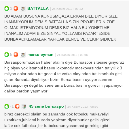
3
BATTALLA
|
24 Kasım 2013 | 09:22
BU ADAM BOSUNA KONUSMQAZA ERKAN BILE DIYOR SIZE
INANMIYORUM DEMIS BATTALLA SIZIN PROJELERINIZDE
OLMAK ISTEMIYORUM DEMIS BIZ HALA BU YONETIME
INANALIM ADAM BIZE SINYAL YOLLAMIS PAZARTESIDE
BONBA ACIKLAMALAR YAPICAK BENCE VE CEKIP GIDICEK
5
mcrsuleyman
|
24 Kasım 2013 | 08:56
Bursasporumuzdan haber alalım diye Bursaspor sitesine giriyoruz
hiç bişey yok istanbul basını lokomotiv moskovasından tut yıllık 3
milyon dolarından tut gece 4 te votka olayından tut istanbula gitti
şuan Bursada diyebiliyor bizim Bursa basını uyuyor sanırım
Bursaspor iyi değil bu sene ama Bursa basını görevini yapamıyor
galiba pardon yapmıyor
-1
45 sene bursaspo
|
24 Kasım 2013 | 08:30
biraz gercekci olalim,bu zamanda cok fotbulcu mukaveliyi
uzatirken,jubilemi burada yapicam diyor.bunlar gelisi güzel
laflar.cok futbolcu ,bir futbolcunun yasamasi gerektigi gibi