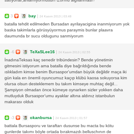
satıyorlar,anlamıyormusun?Zormu algılanması?
3
bay
|
24 Kasım 2013 | 03:48
batalla tehdit edilmeden Bursadan ayrilayacigina inanmiyorum yok
baska takimlarla görüsyüyormus paraymis bunlar plaavra
daumunda br sucu oldugunu sanmiyorum
-6
TeXaSLee16
|
24 Kasım 2013 | 02:55
İnadınaTeksas kaç senedir tribündesin? Bende yönetimin
gitmesini istiyorum ama batalla diye bağrıldığında bende
ıslıkladım kimse benim Bursaspor'umdan büyük değildir maça iki
gün kala en önemli oyuncumuz kaçıp klübü kaosa sokuyorsa kim
olursa olsun desteklemem bu takım kimseye muhtaç değil...
Şampiyon olmadan önce kümeye oynarken sizler yokken daha
mutluyduk Bursaspor'umu ayaklar altına aldınız istanbulun
makarası olduk
-3
okanbursa
|
24 Kasım 2013 | 01:57
battala Bursasporu ve taraftarı dusunse bu macta bu kötu
gunlerde takımı böyle ortada bırakmazdı.belluschının de