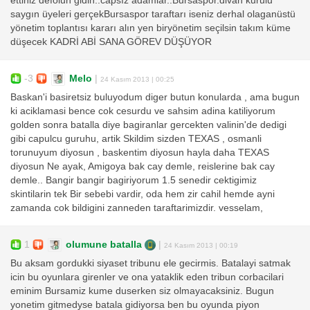
ettiniz defolun gidin..capsız adamlar..Bursaspor.divan kurulu
saygın üyeleri gerçekBursaspor taraftarı iseniz derhal olaganüstü
yönetim toplantısı kararı alın yen biryönetim seçilsin takım küme
düşecek KADRİ ABİ SANA GÖREV DÜŞÜYOR
-3
Melo
|
24 Kasım 2013 | 00:25
Baskan'i basiretsiz buluyodum diger butun konularda , ama bugun
ki aciklamasi bence cok cesurdu ve sahsim adina katiliyorum
golden sonra batalla diye bagiranlar gercekten valinin'de dedigi
gibi capulcu guruhu, artik Skildim sizden TEXAS , osmanli
torunuyum diyosun , baskentim diyosun hayla daha TEXAS
diyosun Ne ayak, Amigoya bak cay demle, reislerine bak cay
demle.. Bangir bangir bagiriyorum 1.5 senedir cektigimiz
skintilarin tek Bir sebebi vardir, oda hem zir cahil hemde ayni
zamanda cok bildigini zanneden taraftarimizdir. vesselam,
1
olumune batalla
|
24 Kasım 2013 | 00:19
Bu aksam gordukki siyaset tribunu ele gecirmis. Batalayi satmak
icin bu oyunlara girenler ve ona yataklik eden tribun corbacilari
eminim Bursamiz kume duserken siz olmayacaksiniz. Bugun
yonetim gitmedyse batala gidiyorsa ben bu oyunda piyon