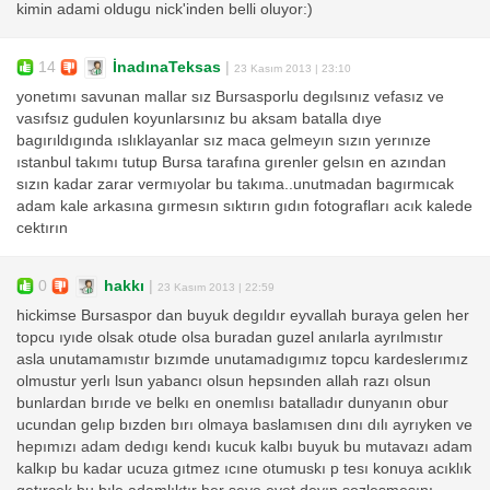
kimin adami oldugu nick'inden belli oluyor:)
14
İnadınaTeksas
|
23 Kasım 2013 | 23:10
yonetımı savunan mallar sız Bursasporlu degılsınız vefasız ve
vasıfsız gudulen koyunlarsınız bu aksam batalla dıye
bagırıldıgında ıslıklayanlar sız maca gelmeyın sızın yerınıze
ıstanbul takımı tutup Bursa tarafına gırenler gelsın en azından
sızın kadar zarar vermıyolar bu takıma..unutmadan bagırmıcak
adam kale arkasına gırmesın sıktırın gıdın fotografları acık kalede
cektırın
0
hakkı
|
23 Kasım 2013 | 22:59
hickimse Bursaspor dan buyuk degıldır eyvallah buraya gelen her
topcu ıyıde olsak otude olsa buradan guzel anılarla ayrılmıstır
asla unutamamıstır bızımde unutamadıgımız topcu kardeslerımız
olmustur yerlı lsun yabancı olsun hepsınden allah razı olsun
bunlardan bırıde ve belkı en onemlısı batalladır dunyanın obur
ucundan gelıp bızden bırı olmaya baslamısen dını dılı ayrıyken ve
hepımızı adam dedıgı kendı kucuk kalbı buyuk bu mutavazı adam
kalkıp bu kadar ucuza gıtmez ıcıne otumuskı p tesı konuya acıklık