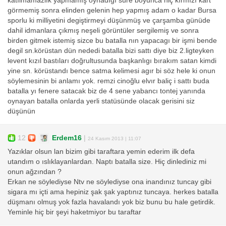
katılmamazlık yapmamış oynadıgı süre boyunca hiç kırmızı kart
görmemiş sonra elinden gelenin hep yapmış adam o kadar Bursa
sporlu ki milliyetini degiştirmeyi düşünmüş ve çarşamba günüde
dahil idmanlara çıkmış neşeli görüntüler sergilemiş ve sonra
birden gitmek istemiş sizce bu batalla nın yapacagı bir işmi bende
degil sn.körüstan dün nededi batalla bizi sattı diye biz 2.ligteyken
levent kızıl bastıları doğrultusunda başkanlıgı bırakım satan kimdi
yine sn. körüstandı bence satma kelimesi agır bi söz hele ki onun
söylemesinin bi anlamı yok. remzi cinoğlu elvır baliç i sattı buda
batalla yı fenere satacak biz de 4 sene yabancı tontej yanında
oynayan batalla onlarda yerli statüsünde olacak gerisini siz
düşünün
12
Erdem16
|
24 Kasım 2013 | 11:07
Yazıklar olsun lan bizim gibi taraftara yemin ederim ilk defa
utandım o ıslıklayanlardan. Naptı batalla size. Hiç dinlediniz mi
onun ağzından ?
Erkan ne söylediyse Ntv ne söylediyse ona inandınız tuncay gibi
sigara mı içti ama hepiniz şak şak yaptınız tuncaya. herkes batalla
düşmanı olmuş yok fazla havalandı yok biz bunu bu hale getirdik.
Yeminle hiç bir şeyi haketmiyor bu taraftar