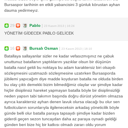
Bursaspor tarihinin en etkili yabancisini 3 günluk körustan ayhan
dauma yedirmeyız.
29
Pablo
|
23 Kasım 2013 | 16:24
YÖNETİM GİDECEK PABLO GELİCEK
16
Bursalı Osman
|
23 Kasım 2013 | 16:10
Batallaya sallayanlar sizler ne kadar vefasızmışınız ne çabuk
unuttunuz batallanın yaptıklarını yazıklar olsun bir düşünün
batalla nasıl geldi bu noktaya bu adam karaktersiz biri olsaydı
sözleşmesini uzatmazdı sözleşmesine uzatırken Bursasporda
jübilemi yapıcağım diye madde koyduran batalla ne olduda birden
bu olay çıktı demekki bizim bilmediğimiz olaylar var şimdiye kadar
hiçbir disiplinsiz hareket yapmayan batalla böyle bir disiplinsizliği
neden yapsın tabi takımın başında doğru dürüst yönetim olmazsa
ayrıca karaktersiz ayhan denen lavuk olursa olacağı bu olur sen
futbolcuların sorunlarıyla ilgileneceksin arkadaş yöneticilik böyle
günde belli olur batalla paraya tapsaydı şimdiye kadar bizden
giderdi geçen sezon tuncaydan daha az paraya oynadı geldiği
günden beri bize hiç bir katkısı olmadı zararı oldu yorum