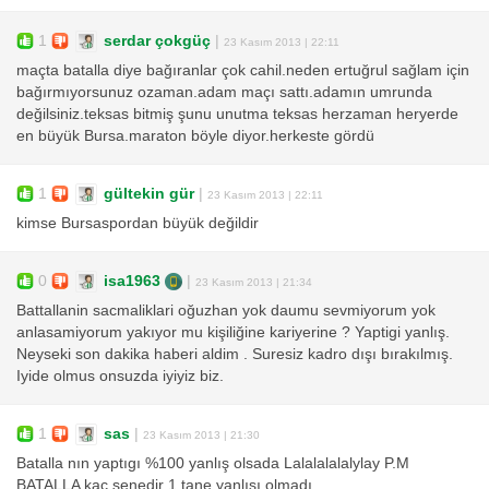
1
serdar çokgüç
|
23 Kasım 2013 | 22:11
maçta batalla diye bağıranlar çok cahil.neden ertuğrul sağlam için
bağırmıyorsunuz ozaman.adam maçı sattı.adamın umrunda
değilsiniz.teksas bitmiş şunu unutma teksas herzaman heryerde
en büyük Bursa.maraton böyle diyor.herkeste gördü
1
gültekin gür
|
23 Kasım 2013 | 22:11
kimse Bursaspordan büyük değildir
0
isa1963
|
23 Kasım 2013 | 21:34
Battallanin sacmaliklari oğuzhan yok daumu sevmiyorum yok
anlasamiyorum yakıyor mu kişiliğine kariyerine ? Yaptigi yanlış.
Neyseki son dakika haberi aldim . Suresiz kadro dışı bırakılmış.
Iyide olmus onsuzda iyiyiz biz.
1
sas
|
23 Kasım 2013 | 21:30
Batalla nın yaptıgı %100 yanlış olsada Lalalalalalylay P.M
BATALLA kaç senedir 1 tane yanlışı olmadı.