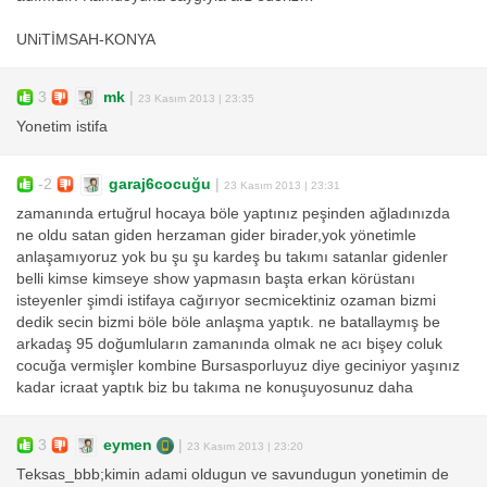
UNiTİMSAH-KONYA
3
mk
|
23 Kasım 2013 | 23:35
Yonetim istifa
-2
garaj6cocuğu
|
23 Kasım 2013 | 23:31
zamanında ertuğrul hocaya böle yaptınız peşinden ağladınızda
ne oldu satan giden herzaman gider birader,yok yönetimle
anlaşamıyoruz yok bu şu şu kardeş bu takımı satanlar gidenler
belli kimse kimseye show yapmasın başta erkan körüstanı
isteyenler şimdi istifaya cağırıyor secmicektiniz ozaman bizmi
dedik secin bizmi böle böle anlaşma yaptık. ne batallaymış be
arkadaş 95 doğumluların zamanında olmak ne acı bişey coluk
cocuğa vermişler kombine Bursasporluyuz diye geciniyor yaşınız
kadar icraat yaptık biz bu takıma ne konuşuyosunuz daha
3
eymen
|
23 Kasım 2013 | 23:20
Teksas_bbb;kimin adami oldugun ve savundugun yonetimin de