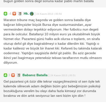
bugun golden sonra degil sonuna kadar pablo martin batalla
-4
Hk.
|
24 Kasım 2013 | 00:54
Maraton tribune maç başında ve golden sonra batalla diye
bağıran bilinçsizler büyük Bursa diye susturmasindan,,ayar
vermesinden dolayı teşekkür ediyorum. Her futbolcu nun degeti
para ile oolculur. Batallanyi 10 milyon euro ya okutabilmek büyük
hizmet olur. Pazartesi günü halks acik olursa o toplantı, on sirafa
oturup defol git diye bagirabilmeyi o kadar dilerdim kki. Yaptığı o
kadar kalitesiz ve büyük bir ihanet kki. Kefareti bu takimda kalarak
oodenmez. Yaptığın saygisizla defol git pablo. Bu aziz gecede
ikinci yari bagirmaya yeteneksiz teksas taraftarının mutlu olmasını
diliyorum.
3
Babanız Batalla
|
24 Kasım 2013 | 00:51
Gel pazartesi çık özür dile tekrar vazgeçilmezimiz ol sen öyle tek
kalemde silinecek adam değilsin bizim göz bebeğimizsin psikoloji
bozukluğuna verelim bu olayı daha fazla kimseyi zor durumda
bırakma ve dön artık seviyoruz lan seni bizim için dön !