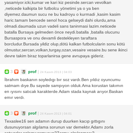
yasamiyor.icki,kumar ve kari kiz pesinde.sercan vevolkan
,neticede kalkipta bir futbolcu yönetimi ya o ya ben
diyemez.daumun sucu ne bu kadroyu o kurmadi ,kasim kasim
haric.tamam bencede senol hoca gelseydi dahi olurdu,ama
olmadi.daumada uzun vadeli sans taninmasi lazim.neticede
batalla Bursaya gelmeden önce neydi.batalla ,batalla olucunu
Bursaspora ve onu devamli destekleyen taraftara
borcludur.Bursada yildiz olup,dötü kalkan futbolcularin sonu kötü
olmustur,sercan,volkan,turgay,ozan,vesaire vesaire.bu sene ikinci
devre takim biraz toparlanirsa gene avrupaya gideriz.
3
prof
|
24 Kasım 2013 | 04:03
İbrahım baskanın soyledıgı bır soz vardı.Ben yıldız oyuncumu
satmam dıye.Bu sayede sampıyon olduk.Ama korustan takımın
en ıyısını satıcak karakterde.Adam stada kaynak arıyor.Baskan
emır verdı.
3
prof
|
24 Kasım 2013 | 04:01
Texaslee16 sen adamın durup duurken kacıp gıttıgını
dusunuyorsan algılama sorunun var demektır.Adamı zorla