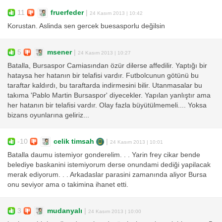
11
fruerfeder
|
24 Kasım 2013 | 10:42
Korustan. Aslinda sen gercek buesasporlu değilsin
5
msener
|
24 Kasım 2013 | 10:27
Batalla, Bursaspor Camiasından özür dilerse affedilir. Yaptığı bir
hataysa her hatanın bir telafisi vardır. Futbolcunun götünü bu
taraftar kaldırdı, bu taraftarda indirmesini bilir. Utanmasalar bu
takıma 'Pablo Martin Bursaspor' diyecekler. Yapılan yanlıştır ama
her hatanın bir telafisi vardır. Olay fazla büyütülmemeli.... Yoksa
bizans oyunlarına geliriz...
-10
celik timsah
|
24 Kasım 2013 | 10:01
Batalla daumu istemiyor gonderelim. . . Yarin frey cikar bende
belediye baskanini istemiyorum derse onundami dediği yapilacak
merak ediyorum. . . Arkadaslar parasini zamanında aliyor Bursa
onu seviyor ama o takimina ihanet etti.
3
mudanyalı
|
24 Kasım 2013 | 10:00