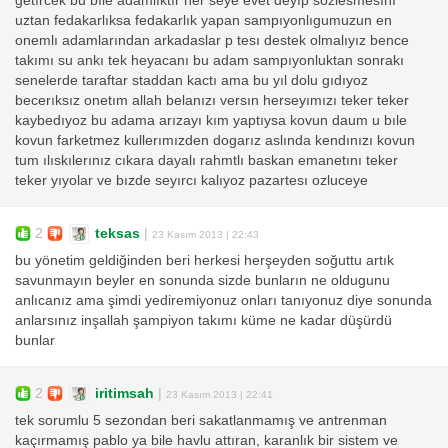
getırcek bu bıle adamlıktır her seye evet deyıp sozlesmesını
uztan fedakarlıksa fedakarlık yapan sampıyonlıgumuzun en
onemlı adamlarından arkadaslar p tesı destek olmalıyız bence
takımı su ankı tek heyacanı bu adam sampıyonluktan sonrakı
senelerde taraftar staddan kactı ama bu yıl dolu gıdıyoz
becerıksız onetım allah belanızı versın herseyımızı teker teker
kaybedıyoz bu adama arızayı kım yaptıysa kovun daum u bıle
kovun farketmez kullerımızden dogarız aslında kendınızı kovun
tum ılıskılerınız cıkara dayalı rahmtlı baskan emanetını teker
teker yıyolar ve bızde seyırcı kalıyoz pazartesı ozluceye
2
teksas
|
23 Kasım 2013 | 22:43
bu yönetim geldiğinden beri herkesi herşeyden soğuttu artık
savunmayın beyler en sonunda sizde bunların ne oldugunu
anlıcanız ama şimdi yediremiyonuz onları tanıyonuz diye sonunda
anlarsınız inşallah şampiyon takımı küme ne kadar düşürdü
bunlar
2
iritimsah
|
23 Kasım 2013 | 22:41
tek sorumlu 5 sezondan beri sakatlanmamış ve antrenman
kaçırmamış pablo ya bile havlu attıran, karanlık bir sistem ve