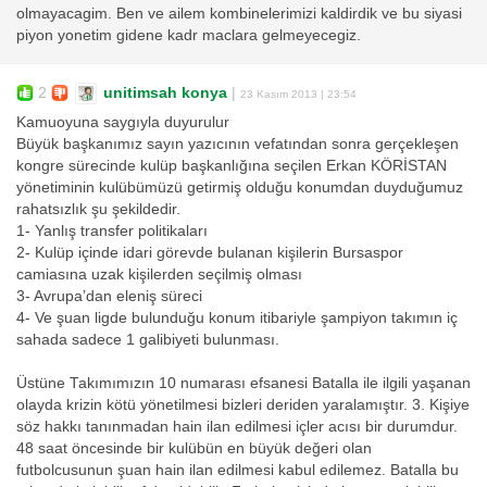
olmayacagim. Ben ve ailem kombinelerimizi kaldirdik ve bu siyasi
piyon yonetim gidene kadr maclara gelmeyecegiz.
2
unitimsah konya
|
23 Kasım 2013 | 23:54
Kamuoyuna saygıyla duyurulur
Büyük başkanımız sayın yazıcının vefatından sonra gerçekleşen
kongre sürecinde kulüp başkanlığına seçilen Erkan KÖRİSTAN
yönetiminin kulübümüzü getirmiş olduğu konumdan duyduğumuz
rahatsızlık şu şekildedir.
1- Yanlış transfer politikaları
2- Kulüp içinde idari görevde bulanan kişilerin Bursaspor
camiasına uzak kişilerden seçilmiş olması
3- Avrupa’dan eleniş süreci
4- Ve şuan ligde bulunduğu konum itibariyle şampiyon takımın iç
sahada sadece 1 galibiyeti bulunması.
Üstüne Takımımızın 10 numarası efsanesi Batalla ile ilgili yaşanan
olayda krizin kötü yönetilmesi bizleri deriden yaralamıştır. 3. Kişiye
söz hakkı tanınmadan hain ilan edilmesi içler acısı bir durumdur.
48 saat öncesinde bir kulübün en büyük değeri olan
futbolcusunun şuan hain ilan edilmesi kabul edilemez. Batalla bu