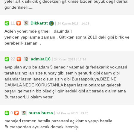
yeter artık sıkıldık gideceksen git kimse bizden büyük değil derhal
gönderilmeli.....
11
Dikkatttt
|
24 Kasım 2013 | 14:23
Acilen yönetimde gitmeli , daumda !
yeniden yapilanma zamanı . Gittikten sonra 2010 daki gibi birlik ve
beraberlik zamanı .
22
admiral16
|
24 Kasım 2013 | 13:39
ayıp ulan ayıp be adam 5 senedir yapmadığı fedakarlık yok,nasıl
taraftarsınız lan size tuncay gibi semih şentürk gibi daum gibi
adamlar lazım lanet olsun sizin gibi Bursasporluya,BİZE NE
DAUMLA NEDE KÖRÜSTANLA başarı lazım onlardan gelecek
başarı gelmesin biz bijediçli günlerdeki gibi alt sırada olalım ama
BursasporLU olalım yeter.
0
bursa bursa
|
24 Kasım 2013 | 13:24
menajeri resmen batalla pazartesi açıklama yapıp batalla
Bursaspordan ayrılacak demek istemiş