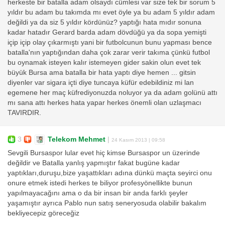
herkeste bir batalla adam olsaydı cümlesi var size tek bir sorum 5
yıldır bu adam bu takımda mı evet öyle ya bu adam 5 yıldır adam
değildi ya da siz 5 yıldır kördünüz? yaptığı hata mıdır sonuna
kadar hatadır Gerard barda adam dövdüğü ya da sopa yemişti
içip içip olay çıkarmıştı yani bir futbolcunun bunu yapması bence
batalla'nın yaptığından daha çok zarar verir takıma çünkü futbol
bu oynamak isteyen kalır istemeyen gider sakin olun evet tek
büyük Bursa ama batalla bir hata yaptı diye hemen ... gitsin
diyenler var sigara içti diye tuncaya küfür edebildiniz mi lan
egemene her maç küfrediyonuzda noluyor ya da adam golünü attı
mı sana attı herkes hata yapar herkes önemli olan uzlaşmacı
TAVIRDIR.
3
Telekom Mehmet
|
24 Kasım 2013 | 09:58
Sevgili Bursaspor lular evet hiç kimse Bursaspor un üzerinde
değildir ve Batalla yanlış yapmıştır fakat bugüne kadar
yaptıkları,duruşu,bize yaşattıkları adına dünkü maçta seyirci onu
onure etmek istedi herkes te biliyor profesyönellikte bunun
yapılmayacağını ama o da bir insan bir anda farklı şeyler
yaşamıştır ayrıca Pablo nun satış seneryosuda olabilir bakalım
bekliyecepiz göreceğiz