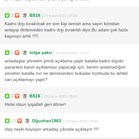
1
BS16
|
23 Kasım 2013 | 21:24
Kadro dışı bırakılcak en son kişi sensin ama sayın köristan
anlayıp dinlemeden kadro dışı bırakıldı diyo.Bu adam çok fazla
kaşınıyo artık !!!!!
0
tolga çakır
|
23 Kasım 2013 | 21:15
arkadaşlar yönetim şimdi açıklama yaptı batalla kadro dışıdır
pazartesi basın açıklaması yapacağı için. benim anlamadığım
yönetim batalla nın ne demesinden bukadar korktuda bu tehtid
vari açıklamayı yaptı?
0
BS16
|
23 Kasım 2013 | 20:41
Helal olsun iyişallah geri döner!
13
Oğuzhan1963
|
23 Kasım 2013 | 20:33
olay neyki büyüyor arkadaş çıkında açıklayın !!!!