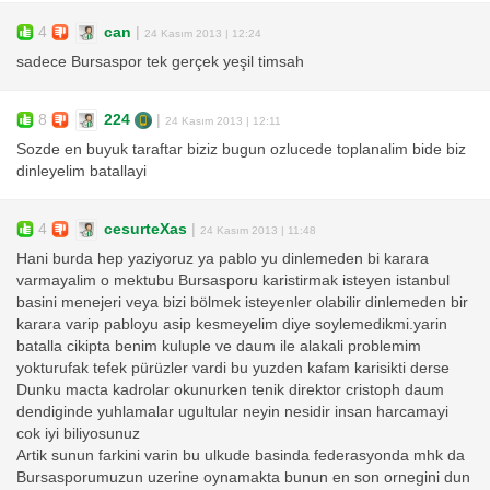
4
can
|
24 Kasım 2013 | 12:24
sadece Bursaspor tek gerçek yeşil timsah
8
224
|
24 Kasım 2013 | 12:11
Sozde en buyuk taraftar biziz bugun ozlucede toplanalim bide biz
dinleyelim batallayi
4
cesurteXas
|
24 Kasım 2013 | 11:48
Hani burda hep yaziyoruz ya pablo yu dinlemeden bi karara
varmayalim o mektubu Bursasporu karistirmak isteyen istanbul
basini menejeri veya bizi bölmek isteyenler olabilir dinlemeden bir
karara varip pabloyu asip kesmeyelim diye soylemedikmi.yarin
batalla cikipta benim kuluple ve daum ile alakali problemim
yokturufak tefek pürüzler vardi bu yuzden kafam karisikti derse
Dunku macta kadrolar okunurken tenik direktor cristoph daum
dendiginde yuhlamalar ugultular neyin nesidir insan harcamayi
cok iyi biliyosunuz
Artik sunun farkini varin bu ulkude basinda federasyonda mhk da
Bursasporumuzun uzerine oynamakta bunun en son ornegini dun