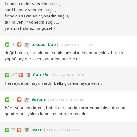
futbolcu gider yönetim suçlu,
stad bitmez yönetim suçlu,
futbolcu sakatlanır yönetim suçlu,
takım yenilir yönetim suçlu....
ya sizin kafanız mı güzel ?
10
teksas_bbb
|
23 Kasım 2013 | 17:54
değil batalla; bu takımın sahibi bile olsa takımını yalnız bıraktı.
yaptığı ayıptır. cezalandırılması gerekir.
-15
Celtic's
|
23 Kasım 2013 | 17:33
Herşeyde bir hayır vardır belki gitmesi fayda verir .
14
Vurgun
|
23 Kasım 2013 | 17:30
Eğer yönetim daum , batalla arasında karar yapacaksa daumu
göndermeli yoksa kendi sonunu da hazırlar .
27
macır
|
23 Kasım 2013 | 17:19