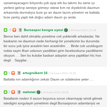
oynamayacagını bılıyordu.çok ayıp ettı.bu takımı bu sene ıyı
yerlere getırıp seneye gıtmeyı ıstese kım ne dıyebılırdı.daumun
arkasında durmalıyız.bıze şu an daum lazım.yönetım ve battala
bıze yanlış yaptı tek doğru adam daum şu anda
-5
Bursaspor kongre uyesi
|
24 Kasım 2013 | 01:49
Bence ben dahil olmakla yonetime cok yuklendik arkadaslar. Ne
baskanin ne daumun nede herhangi bir yoneticinin bu durumda
bir sucu yok iyice arastirin ben arastirdim. . . Birde cok uzuldugum
nokta sayin ilhan uslunun yazdiklari girin facebookuna yazdiklarini
okuyun. . . Sen bu kulube baskan adayisin ama yaptiklari hic hos
degil. . Saygilar. . .
5
ertugrulkent 16
|
24 Kasım 2013 | 01:05
Battalla nın adamlığının zekatı Daum un sülalesine yeter ....
2
mehmet
|
24 Kasım 2013 | 00:55
Batallanin neden 4 sezon boyunca sorun cikarmayip simdi gitmek
istedigini sorgulayin yonetimin degil Bursasporun adamlariyiz ve