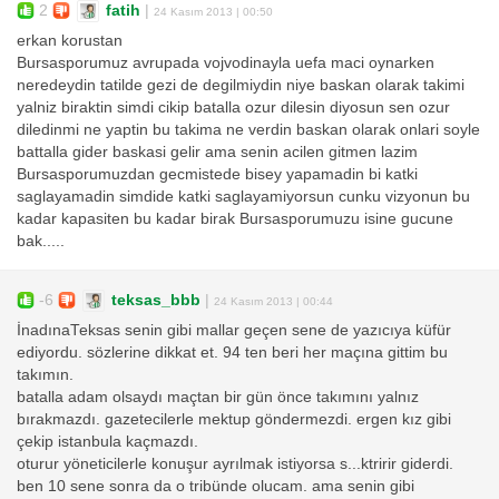
2
fatih
|
24 Kasım 2013 | 00:50
erkan korustan
Bursasporumuz avrupada vojvodinayla uefa maci oynarken
neredeydin tatilde gezi de degilmiydin niye baskan olarak takimi
yalniz biraktin simdi cikip batalla ozur dilesin diyosun sen ozur
diledinmi ne yaptin bu takima ne verdin baskan olarak onlari soyle
battalla gider baskasi gelir ama senin acilen gitmen lazim
Bursasporumuzdan gecmistede bisey yapamadin bi katki
saglayamadin simdide katki saglayamiyorsun cunku vizyonun bu
kadar kapasiten bu kadar birak Bursasporumuzu isine gucune
bak.....
-6
teksas_bbb
|
24 Kasım 2013 | 00:44
İnadınaTeksas senin gibi mallar geçen sene de yazıcıya küfür
ediyordu. sözlerine dikkat et. 94 ten beri her maçına gittim bu
takımın.
batalla adam olsaydı maçtan bir gün önce takımını yalnız
bırakmazdı. gazetecilerle mektup göndermezdi. ergen kız gibi
çekip istanbula kaçmazdı.
oturur yöneticilerle konuşur ayrılmak istiyorsa s...ktririr giderdi.
ben 10 sene sonra da o tribünde olucam. ama senin gibi