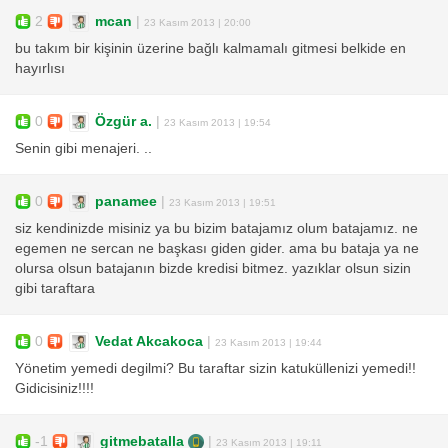
2
mcan
|
23 Kasım 2013 | 20:00
bu takım bir kişinin üzerine bağlı kalmamalı gitmesi belkide en
hayırlısı
0
Özgür a.
|
23 Kasım 2013 | 19:54
Senin gibi menajeri. ..
0
panamee
|
23 Kasım 2013 | 19:51
siz kendinizde misiniz ya bu bizim batajamız olum batajamız. ne
egemen ne sercan ne başkası giden gider. ama bu bataja ya ne
olursa olsun batajanın bizde kredisi bitmez. yazıklar olsun sizin
gibi taraftara
0
Vedat Akcakoca
|
23 Kasım 2013 | 19:44
Yönetim yemedi degilmi? Bu taraftar sizin katuküllenizi yemedi!!
Gidicisiniz!!!!
-1
gitmebatalla
|
23 Kasım 2013 | 19:11