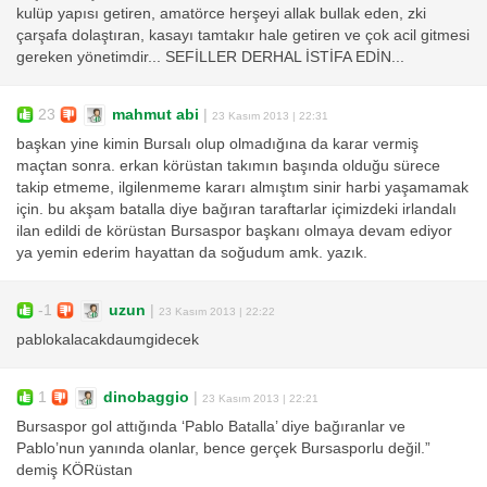
kulüp yapısı getiren, amatörce herşeyi allak bullak eden, zki
çarşafa dolaştıran, kasayı tamtakır hale getiren ve çok acil gitmesi
gereken yönetimdir... SEFİLLER DERHAL İSTİFA EDİN...
23
mahmut abi
|
23 Kasım 2013 | 22:31
başkan yine kimin Bursalı olup olmadığına da karar vermiş
maçtan sonra. erkan körüstan takımın başında olduğu sürece
takip etmeme, ilgilenmeme kararı almıştım sinir harbi yaşamamak
için. bu akşam batalla diye bağıran taraftarlar içimizdeki irlandalı
ilan edildi de körüstan Bursaspor başkanı olmaya devam ediyor
ya yemin ederim hayattan da soğudum amk. yazık.
-1
uzun
|
23 Kasım 2013 | 22:22
pablokalacakdaumgidecek
1
dinobaggio
|
23 Kasım 2013 | 22:21
Bursaspor gol attığında ‘Pablo Batalla’ diye bağıranlar ve
Pablo’nun yanında olanlar, bence gerçek Bursasporlu değil.”
demiş KÖRüstan