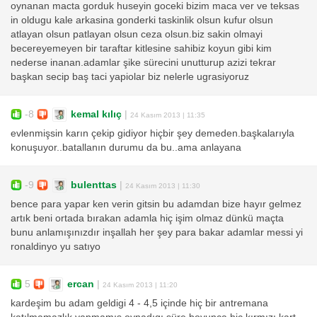
oynanan macta gorduk huseyin goceki bizim maca ver ve teksas
in oldugu kale arkasina gonderki taskinlik olsun kufur olsun
atlayan olsun patlayan olsun ceza olsun.biz sakin olmayi
becereyemeyen bir taraftar kitlesine sahibiz koyun gibi kim
nederse inanan.adamlar şike sürecini unutturup azizi tekrar
başkan secip baş taci yapiolar biz nelerle ugrasiyoruz
-8
kemal kılıç
|
24 Kasım 2013 | 11:35
evlenmişsin karın çekip gidiyor hiçbir şey demeden.başkalarıyla
konuşuyor..batallanın durumu da bu..ama anlayana
-9
bulenttas
|
24 Kasım 2013 | 11:30
bence para yapar ken verin gitsin bu adamdan bize hayır gelmez
artık beni ortada bırakan adamla hiç işim olmaz dünkü maçta
bunu anlamışınızdır inşallah her şey para bakar adamlar messi yi
ronaldinyo yu satıyo
5
ercan
|
24 Kasım 2013 | 11:20
kardeşim bu adam geldigi 4 - 4,5 içinde hiç bir antremana