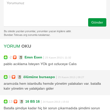
Gönder
YORUM
OKU
-2
Emın Esen
|
25 Kasım 2013 | 11:32
pablo acıklama Isteyen YOk gııt ozluceye Calıs
3
ölümüne bursaspo
|
25 Kasım 2013 | 08:27
aramızda hem istanbullu hemde yönetim yalakaları var. batalla
kalır yönetim ve yalakjaları gider
13
16 BS 16
|
24 Kasım 2013 | 15:02
Batalla şimdiye kadar hiç bir sorun çıkarmadıda şimdimi sorun