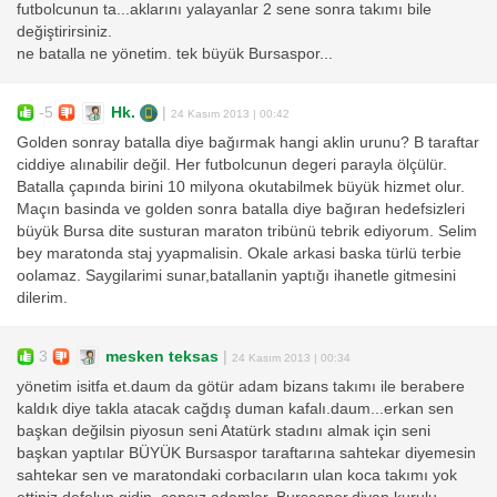
futbolcunun ta...aklarını yalayanlar 2 sene sonra takımı bile
değiştirirsiniz.
ne batalla ne yönetim. tek büyük Bursaspor...
-5
Hk.
|
24 Kasım 2013 | 00:42
Golden sonray batalla diye bağırmak hangi aklin urunu? B taraftar
ciddiye alınabilir değil. Her futbolcunun degeri parayla ölçülür.
Batalla çapında birini 10 milyona okutabilmek büyük hizmet olur.
Maçın basinda ve golden sonra batalla diye bağıran hedefsizleri
büyük Bursa dite susturan maraton tribünü tebrik ediyorum. Selim
bey maratonda staj yyapmalisin. Okale arkasi baska türlü terbie
oolamaz. Saygilarimi sunar,batallanin yaptığı ihanetle gitmesini
dilerim.
3
mesken teksas
|
24 Kasım 2013 | 00:34
yönetim isitfa et.daum da götür adam bizans takımı ile berabere
kaldık diye takla atacak cağdış duman kafalı.daum...erkan sen
başkan değilsin piyosun seni Atatürk stadını almak için seni
başkan yaptılar BÜYÜK Bursaspor taraftarına sahtekar diyemesin
sahtekar sen ve maratondaki corbacıların ulan koca takımı yok