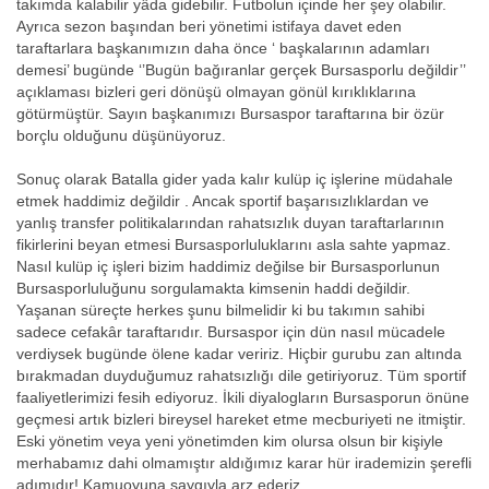
takımda kalabilir yâda gidebilir. Futbolun içinde her şey olabilir.
Ayrıca sezon başından beri yönetimi istifaya davet eden
taraftarlara başkanımızın daha önce ‘ başkalarının adamları
demesi’ bugünde ‘’Bugün bağıranlar gerçek Bursasporlu değildir’’
açıklaması bizleri geri dönüşü olmayan gönül kırıklıklarına
götürmüştür. Sayın başkanımızı Bursaspor taraftarına bir özür
borçlu olduğunu düşünüyoruz.
Sonuç olarak Batalla gider yada kalır kulüp iç işlerine müdahale
etmek haddimiz değildir . Ancak sportif başarısızlıklardan ve
yanlış transfer politikalarından rahatsızlık duyan taraftarlarının
fikirlerini beyan etmesi Bursasporluluklarını asla sahte yapmaz.
Nasıl kulüp iç işleri bizim haddimiz değilse bir Bursasporlunun
Bursasporluluğunu sorgulamakta kimsenin haddi değildir.
Yaşanan süreçte herkes şunu bilmelidir ki bu takımın sahibi
sadece cefakâr taraftarıdır. Bursaspor için dün nasıl mücadele
verdiysek bugünde ölene kadar veririz. Hiçbir gurubu zan altında
bırakmadan duyduğumuz rahatsızlığı dile getiriyoruz. Tüm sportif
faaliyetlerimizi fesih ediyoruz. İkili diyalogların Bursasporun önüne
geçmesi artık bizleri bireysel hareket etme mecburiyeti ne itmiştir.
Eski yönetim veya yeni yönetimden kim olursa olsun bir kişiyle
merhabamız dahi olmamıştır aldığımız karar hür irademizin şerefli
adımıdır! Kamuoyuna saygıyla arz ederiz…