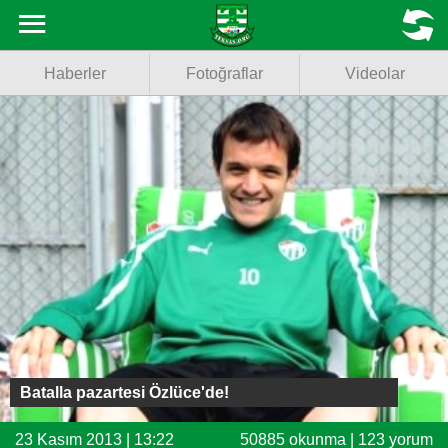
Haberler
MENU
Haberler
Fotoğraflar
Videolar
Fotoğraflar
Videolar
Basketbol
Voleybol
Puan Durumu
Fikstür
Facebook
Batalla pazartesi Özlüce'de!
Twitter
23 Kasım 2013 | 13:22
50885 okunma | 123 yorum