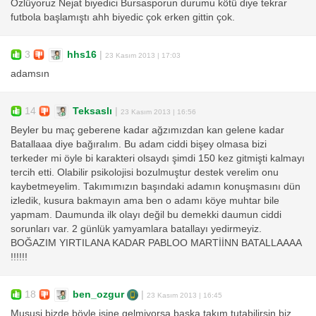
Özlüyoruz Nejat biyedici Bursasporun durumu kötü diye tekrar
futbola başlamıştı ahh biyedic çok erken gittin çok.
3
hhs16
|
23 Kasım 2013 | 17:03
adamsın
14
Teksaslı
|
23 Kasım 2013 | 16:56
Beyler bu maç geberene kadar ağzımızdan kan gelene kadar
Batallaaa diye bağıralım. Bu adam ciddi bişey olmasa bizi
terkeder mi öyle bi karakteri olsaydı şimdi 150 kez gitmişti kalmayı
tercih etti. Olabilir psikolojisi bozulmuştur destek verelim onu
kaybetmeyelim. Takımımızın başındaki adamın konuşmasını dün
izledik, kusura bakmayın ama ben o adamı köye muhtar bile
yapmam. Daumunda ilk olayı değil bu demekki daumun ciddi
sorunları var. 2 günlük yamyamlara batallayı yedirmeyiz.
BOĞAZIM YIRTILANA KADAR PABLOO MARTİİNN BATALLAAAA
!!!!!!
18
ben_ozgur
|
23 Kasım 2013 | 16:45
Mususi bizde böyle işine gelmiyorsa başka takım tutabilirsin biz