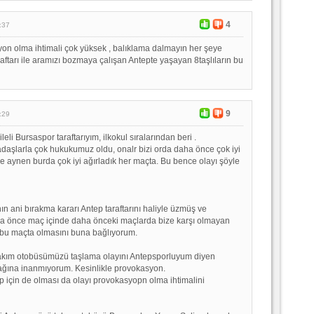
4
:37
on olma ihtimali çok yüksek , balıklama dalmayın her şeye
raftarı ile aramızı bozmaya çalışan Antepte yaşayan 8taşlıların bu
9
:29
leli Bursaspor taraftarıyım, ilkokul sıralarından beri .
daşlarla çok hukukumuz oldu, onalr bizi orda daha önce çok iyi
 de aynen burda çok iyi ağırladık her maçta. Bu bence olayı şöyle
ın ani bırakma kararı Antep taraftarını haliyle üzmüş ve
ha önce maç içinde daha önceki maçlarda bize karşı olmayan
 bu maçta olmasını buna bağlıyorum.
takım otobüsümüzü taşlama olayını Antepsporluyum diyen
cağına inanmıyorum. Kesinlikle provokasyon.
 için de olması da olayı provokasyopn olma ihtimalini