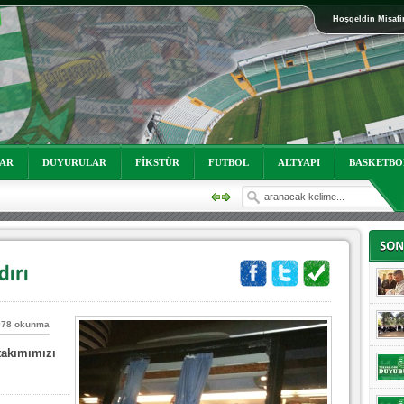
Hoşgeldin Misafi
oruz!
LAR
DUYURULAR
FİKSTÜR
FUTBOL
ALTYAPI
BASKETBO
078 okunma
takımımızı
oruz!