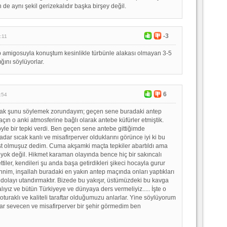
de aynı şekil gerizekalıdır başka birşey değil.
-3
:11
 amigosuyla konuştum kesinlikle türbünle alakası olmayan 3-5
ğını söylüyorlar.
6
:54
rak şunu söylemek zorundayım; geçen sene buradaki antep
çın o anki atmosferine bağlı olarak antebe küfürler etmiştik.
yle bir tepki verdi. Ben geçen sene antebe gittiğimde
adar sıcak kanlı ve misafirperver olduklarını görünce iyi ki bu
st olmuşuz dedim. Cuma akşamki maçta tepkiler abartıldı ama
 yok değil. Hikmet karaman olayında bence hiç bir sakıncalı
tiler, kendileri şu anda başa getirdikleri şikeci hocayla gurur
nim, inşallah buradaki en yakın antep maçında onları yaptıkları
dolayı utandırmaktır. Bizede bu yakışır, üstümüzdeki bu kavga
alıyız ve bütün Türkiyeye ve dünyaya ders vermeliyiz..... İşte o
turaklı ve kaliteli taraftar olduğumuzu anlarlar. Yine söylüyorum
ar sevecen ve misafirperver bir şehir görmedim ben