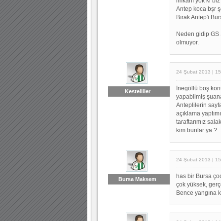
imkanı yok ki biz
Antep koca bşr şe
Bırak Antep'i Bur
Neden gidip GS 
olmuyor.
24 Şubat 2013 | 15
İnegöllü boş ko
Kestelliler
yapabilmiş şuana 
Anteplilerin say
açıklama yaptımı
taraftarımız sal
kim bunlar ya ?
24 Şubat 2013 | 15
has bir Bursa ço
Bursa Maksem
çok yüksek, gerç
Bence yangına kö