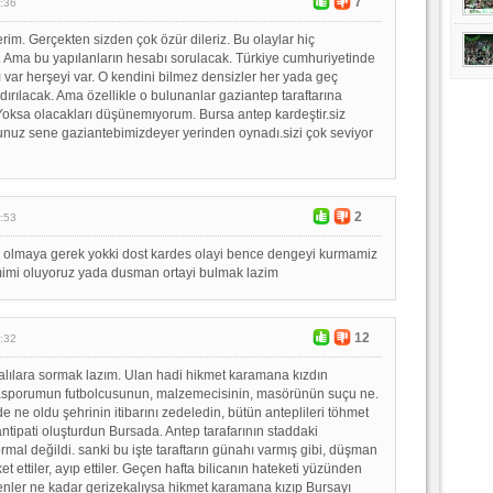
7
:36
rim. Gerçekten sizden çok özür dileriz. Bu olaylar hiç
Ama bu yapılanların hesabı sorulacak. Türkiye cumhuriyetinde
ı var herşeyi var. O kendini bilmez densizler her yada geç
ırılacak. Ama özellikle o bulunanlar gaziantep taraftarına
Yoksa olacakları düşünemıyorum. Bursa antep kardeştir.siz
nuz sene gaziantebimizdeyer yerinden oynadı.sizi çok seviyor
2
:53
 olmaya gerek yokki dost kardes olayi bence dengeyi kurmamiz
mimi oluyoruz yada dusman ortayi bulmak lazim
12
:32
alılara sormak lazım. Ulan hadi hikmet karamana kızdın
asporumun futbolcusunun, malzemecisinin, masörünün suçu ne.
e ne oldu şehrinin itibarını zedeledin, bütün anteplileri töhmet
 antipati oluşturdun Bursada. Antep tarafarının staddaki
rmal değildi. sanki bu işte taraftarın günahı varmış gibi, düşman
et ettiler, ayıp ettiler. Geçen hafta bilicanın hateketi yüzünden
enler ne kadar gerizekalıysa hikmet karamana kızıp Bursayı