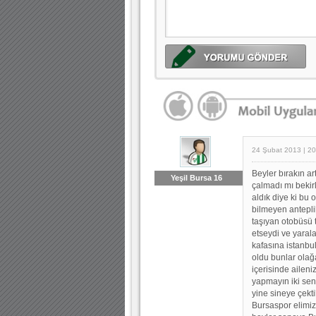
24 Şubat 2013 | 20
Beyler bırakın ar
Yeşil Bursa 16
çalmadı mı beki
aldık diye ki bu 
bilmeyen anteplil
taşıyan otobüsü t
etseydi ve yaral
kafasına istanbu
oldu bunlar olağ
içerisinde ailen
yapmayın iki sene
yine sineye çekti
Bursaspor elimiz