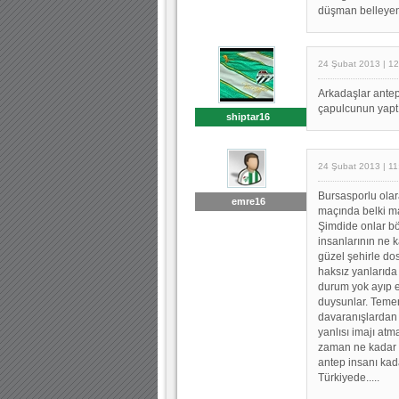
düşman belleyen 
24 Şubat 2013 | 12
Arkadaşlar antep
çapulcunun yaptı
shiptar16
24 Şubat 2013 | 11
Bursasporlu ola
emre16
maçında belki ma
Şimdide onlar bö
insanlarının ne k
güzel şehirle do
haksız yanlarıda
durum yok ayıp et
duysunlar. Temen
davaranışlardan 
yanlısı imajı atm
zaman ne kadar o
antep insanı kad
Türkiyede.....