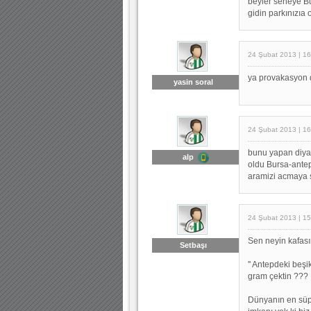
beyler seneye Bu
gidin parkınızı
24 Şubat 2013 | 16
ya provakasyon d
yasin soral
24 Şubat 2013 | 16
bunu yapan diyar
alp
oldu Bursa-antep
aramizi acmaya
24 Şubat 2013 | 15
Sen neyin kafası
Setbaşı
'' Antepdeki beşik
gram çektin ???
Dünyanın en süp