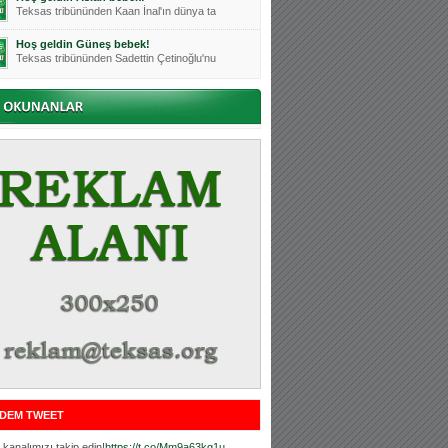
Teksas tribününden Kaan İnal'ın dünya ta
Hoş geldin Güneş bebek!
Teksas tribününden Sadettin Çetinoğlu'nu
Mutluluklar Ceyhun Tetik
Teksas tribünlerinin sevilen isimlerinde
Bursasporumuzun önü açılsın is
Teksaslı Bursasporlular Derneği Başkanı
Hoş geldin Alaz Bebek!
Teksas.org sistem yöneticisi, ekibimizin
Hoş geldin Göktuğ Bebek!
Teksas.org ekibimizden ve tribünlerimizi
Hoş geldin Kadir Kağan Bebek!
Teksas tribünlerinden Basri İleri'nin dü
Hoş geldin Ertuğrul Bebek!
Teksas tribünlerinden Emre Aydın'ın düny
MUTLULUKLAR SİNAN SILACI
Tribünlerimizin sevilen isimlerinden Sin
DEM TWEET
Hoş geldin Kerem Bebek!
Tribünlerimizden Mesut Ulusoy'un (Duka)
kanalımızı takip edin!
https://t.co/Mm9a63kg1u