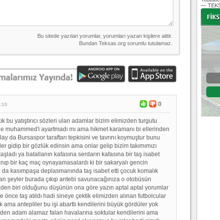
— TEKS
-
-
Bursaspor - Altınordu
1. Lig 32. Hafta
0
:16
04 Temmuz 2020 Cumartesi | 20:00
Fikstür
tık bu yatıştırıcı sözleri ulan adamlar bizim elimizden turgutu
rle muhammed'i ayartmadı mı ama hikmet karamanı bi ellerinden
olay da Bursaspor taraftarı tepkisini ve tavrını koymuştur bunu
er gidip bir gözlük edinsin ama onlar gelip bizim takımımızı
aşladı ya batallanın kafasına serdarın kafasına bir taş isabet
anıp bir kaç maç oynayamasalardı ki bir sakaryalı gencin
l da kasımpaşa deplasmanında taş isabet etti çocuk komalık
an şeyler burada çıkıp antebi savunacağınıza o otobüsün
izden biri olduğunu düşünün ona göre yazın aptal aptal yorumlar
 önce taş atıldı hadi sineye çektik elimizden alınan futbolcular
k ama antepliler bu işi abarttı kendilerini büyük gördüler yok
den adam alamaz falan havalarına soktular kendilerini ama