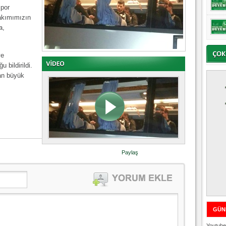
spor
 takımımızın
a,
ve
 bildirildi.
dan büyük
Paylaş
GÜN
Youtube 