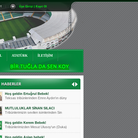
r!
|
Üye Girişi | Kayıt Ol
Mutluluklar Ceyhun Tetik
Teksas tribünlerinin sevilen isimlerinde
Bursasporumuzun önü açılsın is
Teksaslı Bursasporlular Derneği Başkanı
Hoş geldin Alaz Bebek!
Teksas.org sistem yöneticisi, ekibimizin
L
ATATÜRK
İLETİŞİM
Hoş geldin Göktuğ Bebek!
Teksas.org ekibimizden ve tribünlerimizi
Hoş geldin Kadir Kağan Bebek!
Teksas tribünlerinden Basri İleri'nin dü
Hoş geldin Ertuğrul Bebek!
Teksas tribünlerinden Emre Aydın'ın düny
MUTLULUKLAR SİNAN SILACI
Tribünlerimizin sevilen isimlerinden Sin
Hoş geldin Kerem Bebek!
Tribünlerimizden Mesut Ulusoy'un (Duka)
Hoş geldin Aslan bebek!