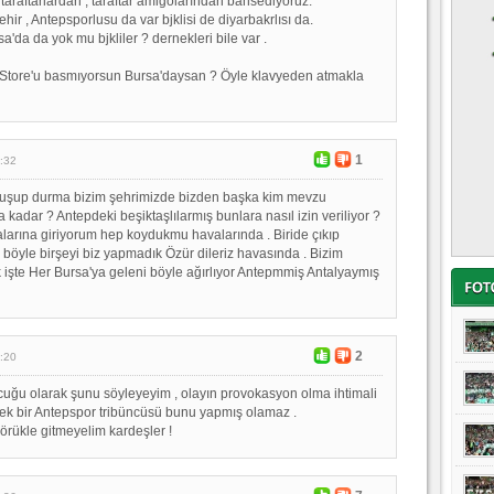
 taraftarlardan , taraftar amigolarından bahsediyoruz.
hir , Antepsporlusu da var bjklisi de diyarbakrlısı da.
sa'da da yok mu bjkliler ? dernekleri bile var .
Store'u basmıyorsun Bursa'daysan ? Öyle klavyeden atmakla
1
:32
nuşup durma bizim şehrimizde bizden başka kim mevzu
kadar ? Antepdeki beşiktaşlılarmış bunlara nasıl izin veriliyor ?
falarına giriyorum hep koydukmu havalarında . Biride çıkıp
 böyle birşeyi biz yapmadık Özür dileriz havasında . Bizim
ak işte Her Bursa'ya geleni böyle ağırlıyor Antepmmiş Antalyaymış
2
:20
cuğu olarak şunu söyleyeyim , olayın provokasyon olma ihtimali
ek bir Antepspor tribüncüsü bunu yapmış olamaz .
rükle gitmeyelim kardeşler !