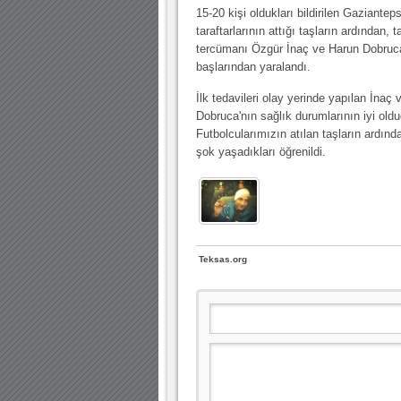
10.04.2023 14:44 |
Hoş geldin Göktuğ Bebek!
15-20 kişi oldukları bildirilen Gaziantep
taraftarlarının attığı taşların ardından,
30.12.2022 18:00 |
Hoş geldin Kadir Kağan Bebek!
tercümanı Özgür İnaç ve Harun Dobruc
başlarından yaralandı.
11.11.2025 14:13 |
Hoş geldin Ertuğrul Bebek!
İlk tedavileri olay yerinde yapılan İnaç 
12.10.2025 17:30 |
MUTLULUKLAR SİNAN SILACI
Dobruca'nın sağlık durumlarının iyi olduğu
16.07.2024 14:32 |
Hoş geldin Kerem Bebek!
Futbolcularımızın atılan taşların ardın
şok yaşadıkları öğrenildi.
08.01.2024 19:01 |
Hoş geldin Aslan bebek!
03.01.2024 19:09 |
Hoş geldin Güneş bebek!
Teksas.org