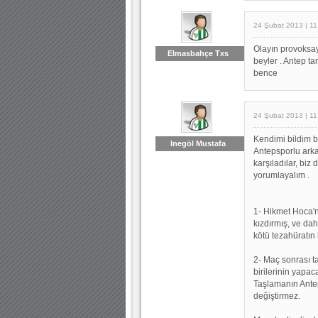
24 Şubat 2013 | 11
Olayın provoksay
Elmasbahçe Txs
beyler . Antep ta
bence
24 Şubat 2013 | 11
Kendimi bildim bi
Inegöl Mustafa
Antepsporlu arka
karşıladılar, biz
yorumlayalım .
1- Hikmet Hoca'n
kızdırmış, ve da
kötü tezahüratın
2- Maç sonrası 
birilerinin yapa
Taşlamanın Antep
değiştirmez.