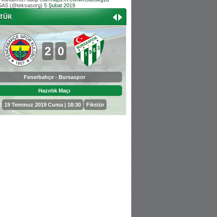
AS (@teksasorg)
5 Şubat 2019
Hoş geldin Aslan bebek!
Teksas tribününden Kaan İnal'ın dünya ta
Hoş geldin Güneş bebek!
Teksas tribününden Sadettin Çetinoğlu'nu
2
0
0
3
Fenerbahçe - Bursaspor
Bursaspor - Sepahan
Hazırlık Maçı
Hazırlık Maçı
19 Temmuz 2019 Cuma | 18:30
Fikstür
25 Temmuz 2019 Perşembe | 18: