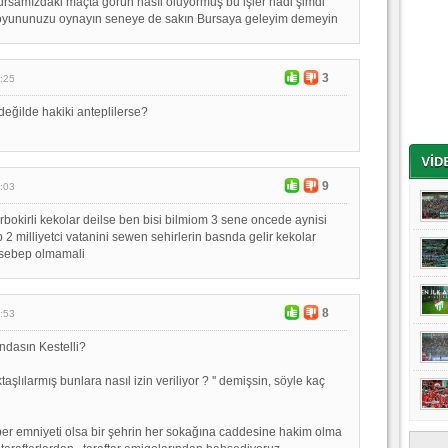
rsamızdaki maçta görün nasıl oluyormuş bu işler hadi şimdi
a oyununuzu oynayın seneye de sakın Bursaya geleyim demeyin
3
:25
eğilde hakiki anteplilerse?
9
:03
bokirli kekolar deilse ben bisi bilmiom 3 sene oncede aynisi
 2 milliyetci vatanini sewen sehirlerin basnda gelir kekolar
 sebep olmamali
8
:53
ndasın Kestelli?
taşlılarmış bunlara nasıl izin veriliyor ? '' demişsin, söyle kaç
er emniyeti olsa bir şehrin her sokağına caddesine hakim olma