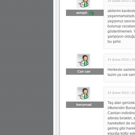
24 Şubat 2013 | 14
abilerim kardesle
antepli
yaşanmamalıydı. 
yaşıyoruz.savcıs
bulunup cezaland
gösterilmemelı. 
şampiyon olduğu
bu şehir.
24 Şubat 2013 | 13
Herkesle samimi
Can can
lazim ya cok sa
24 Şubat 2013 | 12
Taş atan gerizek
berryroad
öfkelendin Burs
Camları indirdind
altında bıraktın,
hareketleri de no
gelmiş gibi harek
elazığa küfür ed