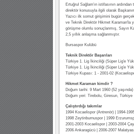
10.04.2023 14:44 |
Hoş geldin Göktuğ Bebek!
Ertuğrul Sağlam'ın istifasının ardından 
direktör konusuyla ilgili olarak Başkan
30.12.2022 18:00 |
Hoş geldin Kadir Kağan Bebek!
Yazıcı ilk somut girişimini bugün gerçek
ve Teknik Direktör Hikmet Karaman'la y
11.11.2025 14:13 |
Hoş geldin Ertuğrul Bebek!
görüşme olumlu sonuçlanmış, Sayın Ka
12.10.2025 17:30 |
MUTLULUKLAR SİNAN SILACI
2,5 yıllık anlaşma sağlanmıştır.
16.07.2024 14:32 |
Hoş geldin Kerem Bebek!
Bursaspor Kulübü
08.01.2024 19:01 |
Hoş geldin Aslan bebek!
Teknik Direktör Başarıları
Türkiye 1. Lig İkinciliği (Süper Lig'e Y
03.01.2024 19:09 |
Hoş geldin Güneş bebek!
Türkiye 1. Lig İkinciliği (Süper Lig'e Y
Türkiye Kupası: 1 - 2001-02 (Kocaelisp
Hikmet Karaman kimdir ?
Doğum tarihi: 9 Mart 1960 (52 yaşında)
Doğum yeri: Tirebolu, Giresun, Türkiye
Çalıştırdığı takımlar
1994 Kocaelispor (Antrenör) | 1994-199
1998 Zeytinburnuspor | 1999 Erzurumsp
2001-2003 Kocaelispor | 2003-2004 Çay
2006 Ankaragücü | 2006-2007 Malatyas