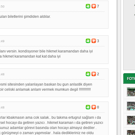
7
:50
arı biletlerini şimdiden aldılar.
3
:49
lanı versin. kondisyoner bile hikmet karamandan daha iyi
ca hikmet karamandan kat kat daha iyi
2
:48
smi sitesinden yalanlayan baskan bu gun anlastik diyen
ir celiski anlamak anlam vermek mumkun degil !!!!!!!!!!!!!
0
:48
tarlar kbakmasın ama cok salak.. bu takıma ertugrul sağlam ı da
ersel hocayı da getiren yazıcı . hikmet karaman ı da getiren yazıcı
orsunuz adamlar görevi basında olan hocayı almayız dediler .
ilk görüşmeyi o zaman yapmıslar . hala dedikleriniz ne oldu