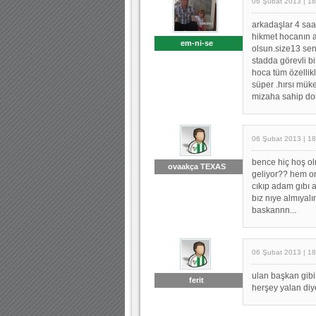
06 Şubat 2013 | 18
arkadaşlar 4 sa
hikmet hocanın a
em-ni-se
olsun.size13 se
stadda görevli b
hoca tüm özellik
süper .hırsı mük
mizaha sahip dob
06 Şubat 2013 | 18
bence hiç hoş o
ovaakça TEXAS
geliyor?? hem on
cıkıp adam gıbı 
bız nıye almıyal
baskannn...
06 Şubat 2013 | 18
ulan başkan gibi
ferit
herşey yalan diy