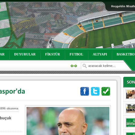
Hoşgeldin Misafi
oruz!
LAR
DUYURULAR
FİKSTÜR
FUTBOL
ALTYAPI
BASKETBO
7896 okunma
 buçuk
oruz!