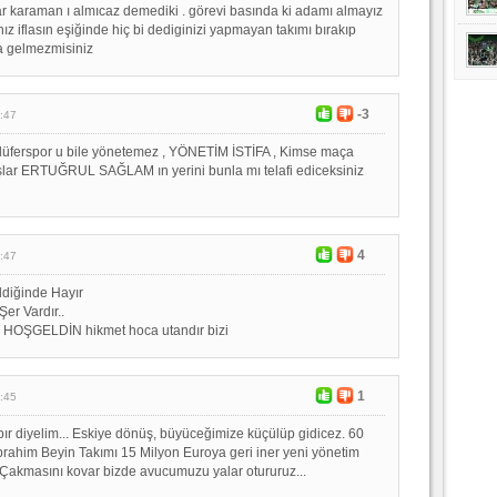
ar karaman ı almıcaz demediki . görevi basında ki adamı almayız
anız iflasın eşiğinde hiç bi dediginizi yapmayan takımı bırakıp
a gelmezmisiniz
-3
:47
ilüferspor u bile yönetemez , YÖNETİM İSTİFA , Kimse maça
şlar ERTUĞRUL SAĞLAM ın yerini bunla mı telafi ediceksiniz
4
:47
ildiğinde Hayır
Şer Vardır..
HOŞGELDİN hikmet hoca utandır bizi
1
:45
abır diyelim... Eskiye dönüş, büyüceğimize küçülüp gidicez. 60
brahim Beyin Takımı 15 Milyon Euroya geri iner yeni yönetim
m Çakmasını kovar bizde avucumuzu yalar otururuz...