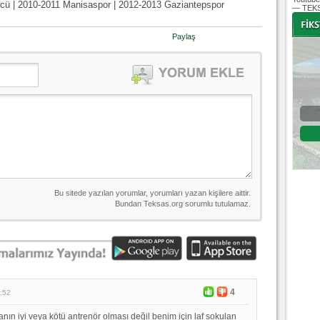
cü | 2010-2011 Manisaspor | 2012-2013 Gaziantepspor
— TEKS
Paylaş
-
-
Bursaspor - Altınordu
1. Lig 32. Hafta
04 Temmuz 2020 Cumartesi | 20:00
Fikstür
4
:52
nın iyi veya kötü antrenör olması değil benim için laf sokulan