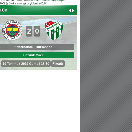
AS (@teksasorg)
5 Şubat 2019
Hoş geldin Aslan bebek!
Teksas tribününden Kaan İnal'ın dünya ta
Hoş geldin Güneş bebek!
Teksas tribününden Sadettin Çetinoğlu'nu
2
0
0
3
Fenerbahçe - Bursaspor
Bursaspor - Sepahan
Hazırlık Maçı
Hazırlık Maçı
19 Temmuz 2019 Cuma | 18:30
Fikstür
25 Temmuz 2019 Perşembe | 18: