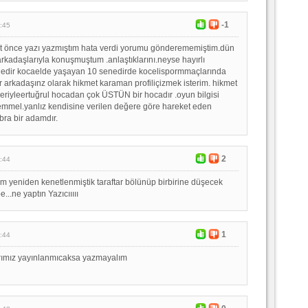
-1
:45
at önce yazı yazmıştım hata verdi yorumu gönderememiştim.dün
rkadaşlarıyla konuşmuştum .anlaştıklarını.neyse hayırlı
nedir kocaelde yaşayan 10 senedirde kocelispormmaçlarında
ir arkadaşınz olarak hikmet karaman profiliçizmek isterim. hikmet
leriyleertuğrul hocadan çok ÜSTÜN bir hocadır .oyun bilgisi
emmel.yanlız kendisine verilen değere göre hareket eden
ra bir adamdır.
2
:44
 yeniden kenetlenmiştik taraftar bölünüp birbirine düşecek
...ne yaptın Yazıcııııı
1
:44
arımız yayınlanmıcaksa yazmayalım