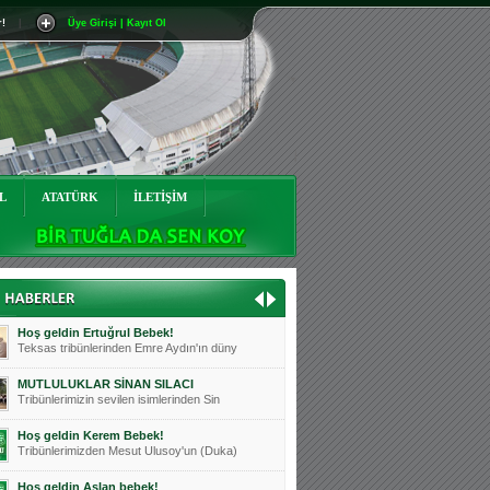
r!
|
Üye Girişi | Kayıt Ol
Mutluluklar Ceyhun Tetik
Teksas tribünlerinin sevilen isimlerinde
Bursasporumuzun önü açılsın is
Teksaslı Bursasporlular Derneği Başkanı
Hoş geldin Alaz Bebek!
Teksas.org sistem yöneticisi, ekibimizin
L
ATATÜRK
İLETİŞİM
Hoş geldin Göktuğ Bebek!
Teksas.org ekibimizden ve tribünlerimizi
Hoş geldin Kadir Kağan Bebek!
Teksas tribünlerinden Basri İleri'nin dü
Hoş geldin Ertuğrul Bebek!
Teksas tribünlerinden Emre Aydın'ın düny
MUTLULUKLAR SİNAN SILACI
Tribünlerimizin sevilen isimlerinden Sin
Hoş geldin Kerem Bebek!
Tribünlerimizden Mesut Ulusoy'un (Duka)
Hoş geldin Aslan bebek!