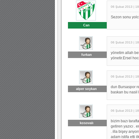
06 Şubat 2013 | 18
Sezon sonu yolcul
Can
06 Şubat 2013 | 18
yönetim allah be
furkan
yönetir.Ersel ho
06 Şubat 2013 | 18
dun Bursaspor re
alper soykan
baskan bu nasil b
06 Şubat 2013 | 18
bizim bazı taraf
kosovalı
getiren yazıcı . 
. illa bişey arıy
adam istifa etti 