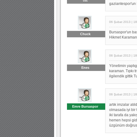
tsc
gaziantespor'un 
06 Şubat 2013 | 18
Bursaspor'un baş
Chuck
Hikmet Karaman. 
06 Şubat 2013 | 18
Yönetimin yaptıg
Enes
karaman. Tıpkı t
ilgilendik gittik T
06 Şubat 2013 | 18
artık imzalar atı
Emre Bursaspor
olmasada iyi bir
iki tarafa da ya
hemen hepsi gide
üzgünüm doğrus