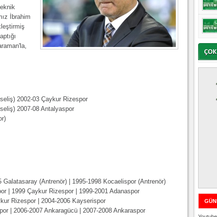
teknik
ımız İbrahim
leştirmiş
aptığı
raman'la,
ükseliş) 2002-03 Çaykur Rizespor
ükseliş) 2007-08 Antalyaspor
or)
5 Galatasaray (Antrenör) | 1995-1998 Kocaelispor (Antrenör)
or | 1999 Çaykur Rizespor | 1999-2001 Adanaspor
kur Rizespor | 2004-2006 Kayserispor
GÜN
por | 2006-2007 Ankaragücü | 2007-2008 Ankaraspor
Youtube 