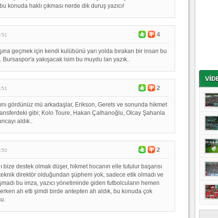
bu konuda haklı çıkması nerde dik duruş yazıcı!
4
:51
ına geçmek için kendi kulübünü yarı yolda bırakan bir insan bu
Bursaspor'a yakışacak isim bu muydu lan yazık..
2
:51
ını gördünüz mü arkadaşlar, Erikson, Gerets ve sonunda hikmet
ransferdeki gibi; Kolo Toure, Hakan Çalhanoğlu, Olcay Şahanla
uncayı aldık..
2
:50
ldı bize destek olmak düşer, hikmet hocanın elle tutulur başarısı
 teknik direktör olduğundan şüphem yok, sadece etik olmadı ve
kışmadı bu imza, yazıcı yönetiminde giden futbolcuların hemen
rken ah etti şimdi birde antepten ah aldık, bu konuda çok
u.