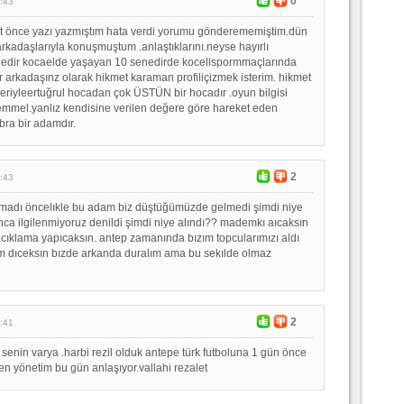
0
:43
at önce yazı yazmıştım hata verdi yorumu gönderememiştim.dün
rkadaşlarıyla konuşmuştum .anlaştıklarını.neyse hayırlı
nedir kocaelde yaşayan 10 senedirde kocelispormmaçlarında
ir arkadaşınz olarak hikmet karaman profiliçizmek isterim. hikmet
leriyleertuğrul hocadan çok ÜSTÜN bir hocadır .oyun bilgisi
emmel.yanlız kendisine verilen değere göre hareket eden
ra bir adamdır.
2
:43
lmadı öncelıkle bu adam biz düştüğümüzde gelmedi şimdi niye
ca ilgilenmiyoruz denildi şimdi niye alındı?? mademkı aıcaksın
acıklama yapıcaksın. antep zamanında bızım topcularımızı aldı
ım dıceksın bızde arkanda duralım ama bu sekılde olmaz
2
:41
 senin varya .harbi rezil olduk antepe türk futboluna 1 gün önce
en yönetim bu gün anlaşıyor.vallahi rezalet