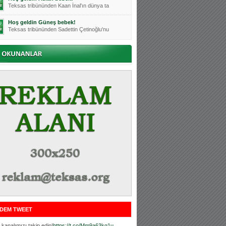
Teksas tribününden Kaan İnal'ın dünya ta
Hoş geldin Güneş bebek!
Teksas tribününden Sadettin Çetinoğlu'nu
Mutluluklar Ceyhun Tetik
Teksas tribünlerinin sevilen isimlerinde
Bursasporumuzun önü açılsın is
Teksaslı Bursasporlular Derneği Başkanı
Hoş geldin Alaz Bebek!
Teksas.org sistem yöneticisi, ekibimizin
Hoş geldin Göktuğ Bebek!
Teksas.org ekibimizden ve tribünlerimizi
Hoş geldin Kadir Kağan Bebek!
Teksas tribünlerinden Basri İleri'nin dü
Hoş geldin Ertuğrul Bebek!
Teksas tribünlerinden Emre Aydın'ın düny
MUTLULUKLAR SİNAN SILACI
Tribünlerimizin sevilen isimlerinden Sin
DEM TWEET
Hoş geldin Kerem Bebek!
Tribünlerimizden Mesut Ulusoy'un (Duka)
kanalımızı takip edin!
https://t.co/Mm9a63kg1u