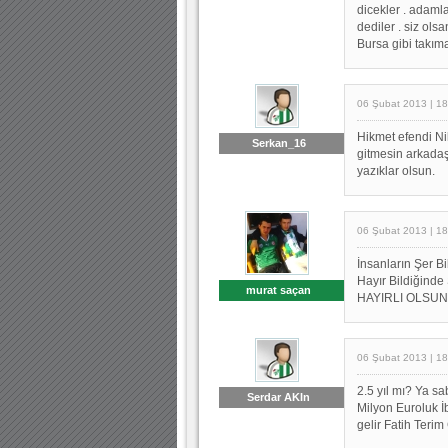
dicekler . adaml
dediler . siz ols
Bursa gibi takım
06 Şubat 2013 | 18
Hikmet efendi N
Serkan_16
gitmesin arkada
yazıklar olsun.
06 Şubat 2013 | 18
İnsanların Şer B
Hayır Bildiğinde 
murat saçan
HAYIRLI OLSUN 
06 Şubat 2013 | 18
2.5 yıl mı? Ya s
Serdar AKIn
Milyon Euroluk İ
gelir Fatih Teri