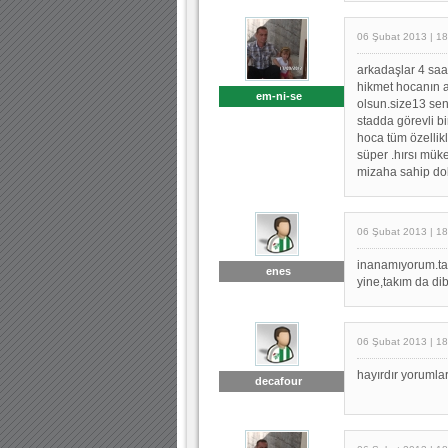
06 Şubat 2013 | 18
arkadaşlar 4 sa
hikmet hocanın a
em-ni-se
olsun.size13 se
stadda görevli b
hoca tüm özellik
süper .hırsı mük
mizaha sahip dob
06 Şubat 2013 | 18
inanamıyorum.tam
enes
yine,takım da dibe
06 Şubat 2013 | 18
hayırdır yoruml
decafour