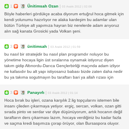
1
Ünitimsah Ozan
|
03 Aralık 2012 | 02:06
Böyle haberleri gördükçe acaba diyorum ertuğrul hoca gitmek için
kendi yolunumu hazırlıyor ne alaka kardeşim bu adamlar ulan
bütün Türkiye alt yapımıza hayran biz nerelerde adam arıyoruz
alın sağ kanata Grosicki yada Volkan şeni.
3
ünitimsah
|
03 Aralık 2012 | 01:59
bu nasıl bir stratejidir bu nasıl plan programdır noluyor bu
yönetime hocaya ligin üst sıralarına oynamak istiyoruz diyen
takım gidip Altınordu-Darıca Gençlerbirliği maçında adam izliyor
ne kafasıdır bu alt yapı istiyosanız babası bizde zaten daha nedir
bu ya takıma sogutmayın bu taraftarı bari ya allah rızası için
3
Panayırlı
|
03 Aralık 2012 | 01:14
Hoca bırak bu işleri, ozana karşılık 2.lig topçularını istemen bile
insanı çileden çıkarmaya yetiyor. ergiç, sercan, volkan, ozan gitti
sırada pinto ve serdar var diye düşünüyorum, artık hocanın değil
taraftarın ders çıkarması lazım, hocaya verdiğiniz bu kadar fazla
ve saçma kredi başımıza çorap örüyor, olan Bursaspora oluyor.