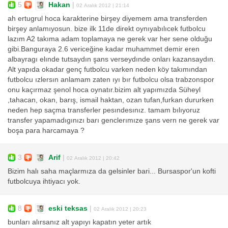
5
Hakan
|
02 Aralık 2012 | 21:14
ah ertugrul hoca karakterine birşey diyemem ama transferden
birşey anlamıyosun. bize ilk 11de direkt oynıyabılıcek futbolcu
lazım A2 takıma adam toplamaya ne gerek var her sene olduğu
gibi.Banguraya 2.6 vericeğine kadar muhammet demir eren
albayragı elınde tutsaydın şans verseydınde onları kazansaydın.
Alt yapıda okadar genç futbolcu varken neden köy takımından
futbolcu ızlersın anlamam zaten ıyı bır futbolcu olsa trabzonspor
onu kaçırmaz şenol hoca oynatır.bizim alt yapımızda Süheyl
,tahacan, okan, barış, ismail haktan, ozan tufan,furkan dururken
neden hep saçma transferler pesındesınız. tamam bılıyoruz
transfer yapamadıgınızı barı genclerımıze şans vern ne gerek var
boşa para harcamaya ?
3
Arif
|
02 Aralık 2012 | 20:42
Bizim halı saha maçlarmıza da gelsinler bari... Bursaspor'un kofti
futbolcuya ihtiyacı yok.
8
eski teksas
|
02 Aralık 2012 | 20:23
bunları alırsanız alt yapıyı kapatın yeter artık