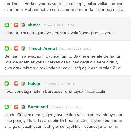
derdinde.. Herkes yamuk yaptı bize ali ergiç miller volkan sercan
ozan eren Muhammet ve sıra sanırım serdar da...işler böyle işte ..
6
ahmet
|
02 Aralık 2012 | 19:50
o kadar uzaklara gitmeye gerek tok vakıfköye gitseniz yeter
3
Timsah Arena !
|
02 Aralık 2012 | 19:37
Ben senin arayacağın oyuncunun .... Bak hele nerelerde hangi
liglerde adam arıyorlar herkes ozan ipek değil o 1 kere oldu iyi
çıktı artık takıma direk katkı vericek 1 sağ açık alın bırakın 2.ligi
3
Hakan
|
02 Aralık 2012 | 19:34
hoca yönettiğin takım Bursaspor unuttuysan hatırlatalım
0
Bursaland
|
02 Aralık 2012 | 19:33
elinde türkiyenin en iyi genç oyuncuları var onları oynatmıyorsun
nice genç yıldız adayları getirdin hepsi kaçtı gitti şimdi bunlaramı
sıra geldi yazık ozan ipek gibi sol ayaklı bir oyuncuyu almanın