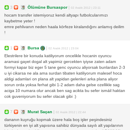
3
Ölümüne Bursaspor
|
02 Aralık 2012 | 23:11
hocam transfer istemiyoruz kendi altyapı futbolcularımızı
kaybetme yeter !
emre pehlivanın neden haala körfeze kiralandığını anlamış deilim
!
1
Bursa
|
02 Aralık 2012 | 23:04
Elestrilere bir konuda katiliyorum oncelikle hocanin oyuncu
aramasi gayet dogal alt yapimiz gercekten iyiyse zaten adam
formyi kapar biz eger 5 tane genc oyuncu aliyorsak bunlardan 2-3
u iyi cikarsa ne ala ama surdan tibaten katiliyorum malesef hoca
aldigi adamlari on plana alt yapidan gelenleri arka plana aliyor
sorun orda yoksa ferhat gibi 1-2 adam daha gelse ozellikle sag
aciga 10 numara olur ancak ben sag acikta bu sefer ismáil haktan
cok guveniyorum bu sefer olacak gibi :)
7
Murat Saçan
|
02 Aralık 2012 | 22:44
dananın kuyruğu kopmak üzere hala boş işler peşindesiniz
türkiyenin en iyi alt yapısına sahibiz dünyada sayılı alt yapılarının