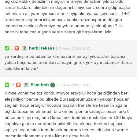
açıksız kaldık denizlinin maçlarını izleyin denizlinin yıldızı oldu
ismail haktan.. elindekinin değerini bilmiyosunz sonra gidip başka
takımların alt yapı oyuncularını izleyip almaya çalışıyosunz.. 1461
trabzonun stoperini istiyomuşuz sanki trabzonsporun düzgün
stoperi var onlar göremiyo muydu o adamın iyi olduğunu ? ilk
önce bi taha can a şans verde sonra git başkalarını izle...
1
harbi teksas
|
03 Aralık 2012 | 11:43
ya kardeşim bu adamlar kim bastırın parayı yıldız alın! paranız
yoksa boşuna bu adamları almayın gerek yok aynı adamlar Bursa
sokaklarında var!
-3
Semihhh
|
03 Aralık 2012 | 11:43
Kimse yönetime toz kondurmuyor ertuğrul hoca geldiğinden beri
eleştiriliyor bence bu ülkede Bursasporumuza en yakışır hoca en
sağlam hoca ertuğrul hocadır başkan transferde kesenin ağzını
açtıda topçumu alınmadı bırakın bu işleri arkadaşlar puan farkı 8
bütçe belli bjk maçında Bursa'mızı tribünde destekledim 130 liraya
kapalıya girdim maratonda bilet 40 lira olunca herkes hopluyo
zıplıyo hep destek tam destek bu arada bence tek sıkıntı twente
maçında elenmemiz orda kim ne dese haklı