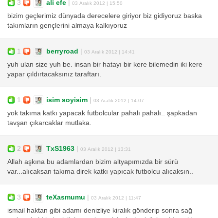
3
ali efe
|
03 Aralık 2012 | 15:50
bizim geçlerimiz dünyada derecelere giriyor biz gidiyoruz baska
takımların gençlerini almaya kalkıyoruz
1
berryroad
|
03 Aralık 2012 | 14:41
yuh ulan size yuh be. insan bir hatayı bir kere bilemedin iki kere
yapar çıldırtacaksınız taraftarı.
1
isim soyisim
|
03 Aralık 2012 | 14:07
yok takıma katkı yapacak futbolcular pahalı pahalı.. şapkadan
tavşan çıkarcaklar mutlaka.
2
TxS1963
|
03 Aralık 2012 | 13:31
Allah aşkına bu adamlardan bizim altyapımızda bir sürü
var...alıcaksan takıma direk katkı yapıcak futbolcu alıcaksın..
3
teXasmumu
|
03 Aralık 2012 | 11:47
ismail haktan gibi adamı denizliye kiralık gönderip sonra sağ