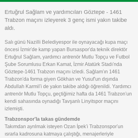
Instagram
Ertuğrul Sağlam ve yardımcıları Göztepe - 1461
Trabzon maçını izleyerek 3 genç ismi yakın takibe
Android
aldı.
Salı günü Nazilli Belediyespor ile oynayacağı kupa maçı
iOS
öncesi İzmir'de kamp yapan Bursaspor'da teknik direktör
Ertuğrul Sağlam, yardımcı antrenör Mutlu Topçu ve Futbol
Şube Sorumlusu Erkan Kamat, İzmir Atatürk Stadı'nda
Göztepe-1461 Trabzon maçını izledi. Sağlam'ın 1461
Trabzon'da forma giyen Gökhan ve Yusuf'un dışında
Abdullah Karmil'i de yakın takibe aldığı öğrenildi. Yardımcı
antrenör Mutlu Topçu, geçtiğimiz hafta da 1461 Trabzon'un
kendi sahasında oynadığı Tavşanlı Linyitspor maçını
izlemişti.
Trabzonspor'la takas gündemde
Takımdan ayrılmak isteyen Ozan İpek'i Trabzonspor'un
ısrarla kadrosuna katmaya çalıştığı, menajerleriyle