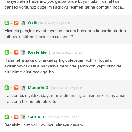
maliyetinden haberiniz yok galiba birde büyük takım olmaktan
bahsediyorsunuz güzelim kadroyu resmen tarihe gömdün hoca...
4
Ok®
|
02 Aralık 2012 | 19:32
Elindeki gençleri oynatmıyosun hocam bunlarıda kenarda oturtup
futbola küstürmek için mi alcaksın ??
0
Kestelliler
|
02 Aralık 2012 | 19:31
Hahahaha şaka gibi arkadaş hiç güleceğim yok :) Hocada
akıllanmıycak Hala bankasya derdinde şampiyon yaptı şimdide
bizi küme düşürtcek galiba
6
Mustafa D.
|
02 Aralık 2012 | 19:25
trabzon bize yıldız adaylarını yedirirmi hiç o takımın kuruluş amacı
trabzona hizmet etmek zaten
1
SArı.ALi.
|
02 Aralık 2012 | 19:25
Bedelsiz ucuz yollu oyuncu almaya devam...