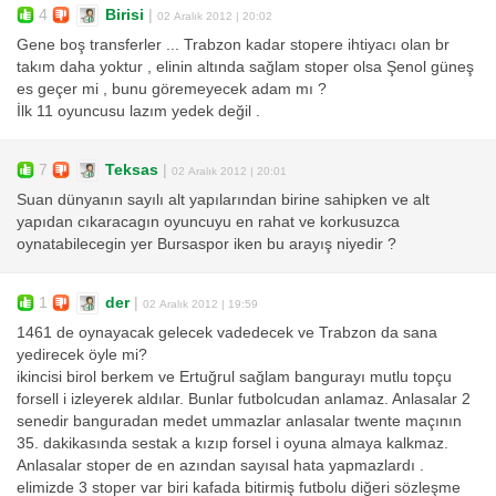
4
Birisi
|
02 Aralık 2012 | 20:02
Gene boş transferler ... Trabzon kadar stopere ihtiyacı olan br
takım daha yoktur , elinin altında sağlam stoper olsa Şenol güneş
es geçer mi , bunu göremeyecek adam mı ?
İlk 11 oyuncusu lazım yedek değil .
7
Teksas
|
02 Aralık 2012 | 20:01
Suan dünyanın sayılı alt yapılarından birine sahipken ve alt
yapıdan cıkaracagın oyuncuyu en rahat ve korkusuzca
oynatabilecegin yer Bursaspor iken bu arayış niyedir ?
1
der
|
02 Aralık 2012 | 19:59
1461 de oynayacak gelecek vadedecek ve Trabzon da sana
yedirecek öyle mi?
ikincisi birol berkem ve Ertuğrul sağlam bangurayı mutlu topçu
forsell i izleyerek aldılar. Bunlar futbolcudan anlamaz. Anlasalar 2
senedir banguradan medet ummazlar anlasalar twente maçının
35. dakikasında sestak a kızıp forsel i oyuna almaya kalkmaz.
Anlasalar stoper de en azından sayısal hata yapmazlardı .
elimizde 3 stoper var biri kafada bitirmiş futbolu diğeri sözleşme