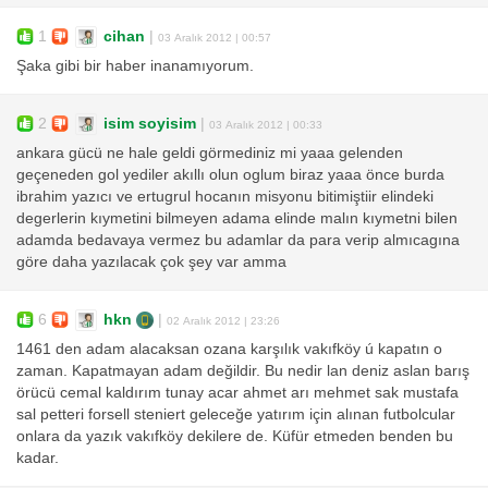
1
cihan
|
03 Aralık 2012 | 00:57
Şaka gibi bir haber inanamıyorum.
2
isim soyisim
|
03 Aralık 2012 | 00:33
ankara gücü ne hale geldi görmediniz mi yaaa gelenden
geçeneden gol yediler akıllı olun oglum biraz yaaa önce burda
ibrahim yazıcı ve ertugrul hocanın misyonu bitimiştiir elindeki
degerlerin kıymetini bilmeyen adama elinde malın kıymetni bilen
adamda bedavaya vermez bu adamlar da para verip almıcagına
göre daha yazılacak çok şey var amma
6
hkn
|
02 Aralık 2012 | 23:26
1461 den adam alacaksan ozana karşılık vakıfköy ú kapatın o
zaman. Kapatmayan adam değildir. Bu nedir lan deniz aslan barış
örücü cemal kaldırım tunay acar ahmet arı mehmet sak mustafa
sal petteri forsell steniert geleceğe yatırım için alınan futbolcular
onlara da yazık vakıfköy dekilere de. Küfür etmeden benden bu
kadar.