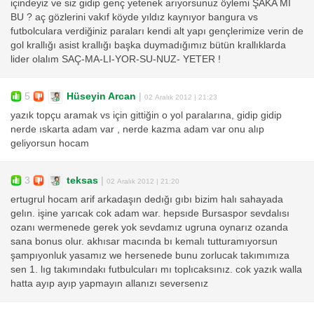
içindeyiz ve siz gidip genç yetenek arıyorsunuz öylemi ŞAKA MI
BU ? aç gözlerini vakıf köyde yıldız kaynıyor bangura vs
futbolculara verdiğiniz paraları kendi alt yapı gençlerimize verin de
gol krallığı asist krallığı başka duymadığımız bütün krallıklarda
lider olalım SAÇ-MA-LI-YOR-SU-NUZ- YETER !
5
Hüseyin Arcan
|
02 Aralık 2012 | 21:23
yazık topçu aramak vs için gittiğin o yol paralarına, gidip gidip
nerde ıskarta adam var , nerde kazma adam var onu alıp
geliyorsun hocam
3
teksas
|
02 Aralık 2012 | 21:20
ertugrul hocam arif arkadaşın dedığı gıbı bizim halı sahayada
gelın. işine yarıcak cok adam war. hepsıde Bursaspor sevdalısı
ozanı wermenede gerek yok sevdamız ugruna oynarız ozanda
sana bonus olur. akhısar macında bı kemalı tutturamıyorsun
şampıyonluk yasamız we hersenede bunu zorlucak takımımıza
sen 1. lıg takımındakı futbulcuları mı toplıcaksınız. cok yazık walla
hatta ayıp ayıp yapmayın allanızı seversenız