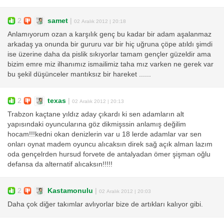
2
samet
|
02 Aralık 2012 | 20:18
Anlamıyorum ozan a karşılık genç bu kadar bir adam aşalanmaz
arkadaş ya onunda bir gururu var bir hiç uğruna çöpe atıldı şimdi
ise üzerine daha da pislik sıkıyorlar tamam gençler güzeldir ama
bizim emre miz ilhanımız ismailimiz taha mız varken ne gerek var
bu şekil düşünceler mantıksız bir hareket ......
2
texas
|
02 Aralık 2012 | 20:13
Trabzon kaçtane yıldız aday çıkardı ki sen adamların alt
yapısındaki oyuncularına göz dikmişssin anlamış değilim
hocam!!!kedni okan denizlerin var u 18 lerde adamlar var sen
onları oynat madem oyuncu alıcaksın direk sağ açık alman lazım
oda gençelrden hursud forvete de antalyadan ömer şişman oğlu
defansa da alternatif alıcaksın!!!!!
2
Kastamonulu
|
02 Aralık 2012 | 20:03
Daha çok diğer takımlar avlıyorlar bize de artıkları kalıyor gibi.