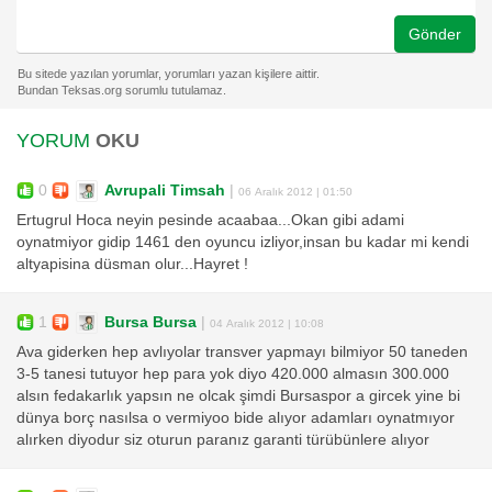
Gönder
YORUM
OKU
0
Avrupali Timsah
|
06 Aralık 2012 | 01:50
Ertugrul Hoca neyin pesinde acaabaa...Okan gibi adami
oynatmiyor gidip 1461 den oyuncu izliyor,insan bu kadar mi kendi
altyapisina düsman olur...Hayret !
1
Bursa Bursa
|
04 Aralık 2012 | 10:08
Ava giderken hep avlıyolar transver yapmayı bilmiyor 50 taneden
3-5 tanesi tutuyor hep para yok diyo 420.000 almasın 300.000
alsın fedakarlık yapsın ne olcak şimdi Bursaspor a gircek yine bi
dünya borç nasılsa o vermiyoo bide alıyor adamları oynatmıyor
alırken diyodur siz oturun paranız garanti türübünlere alıyor