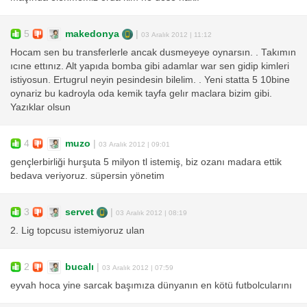
5
makedonya
|
03 Aralık 2012 | 11:12
Hocam sen bu transferlerle ancak dusmeyeye oynarsın. . Takımın
ıcıne ettınız. Alt yapıda bomba gibi adamlar war sen gidip kimleri
istiyosun. Ertugrul neyin pesindesin bilelim. . Yeni statta 5 10bine
oynariz bu kadroyla oda kemik tayfa gelır maclara bizim gibi.
Yazıklar olsun
4
muzo
|
03 Aralık 2012 | 09:01
gençlerbirliği hurşuta 5 milyon tl istemiş, biz ozanı madara ettik
bedava veriyoruz. süpersin yönetim
3
servet
|
03 Aralık 2012 | 08:19
2. Lig topcusu istemiyoruz ulan
2
bucalı
|
03 Aralık 2012 | 07:59
eyvah hoca yine sarcak başımıza dünyanın en kötü futbolcularını