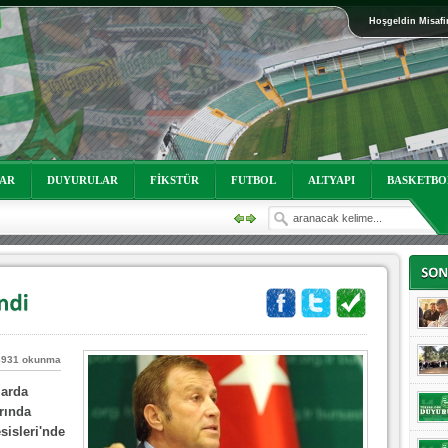
Hoşgeldin Misafi
oruz!
LAR
DUYURULAR
FİKSTÜR
FUTBOL
ALTYAPI
BASKETBO
3931 okunma
oruz!
larda
rında
sisleri'nde