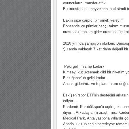
oyuncularını transfer ettik.
Bu transferlerin meyvelerini asıl şimd
Bakın size çarpıcı bir örnek vereyim.
Bonservis ve primler hariç, takımımızı
arasındaki toplam gider arasında üç kat 
2010 yılında şampiyon olurken, Bursas
Şu anda yaklaşık 7 kat daha değerli b
Peki gelirimiz ne kadar?
Kimseyi küçüksemek gibi bir niyetim yo
Elazığspor’un geliri kadar…
Ancak giderimiz ve toplam takım değeri
Eskişehirspor ETİ’nin desteğini arkasına
ediyor…
Kardemir, Karabükspor’a açık çek sun
diyor… Arkadaşlarım araştırmış, Kardemi
Medical Park, Antalyaspor’a yıllardır çok
Anadolu kulüplerinin neredeyse tamamını