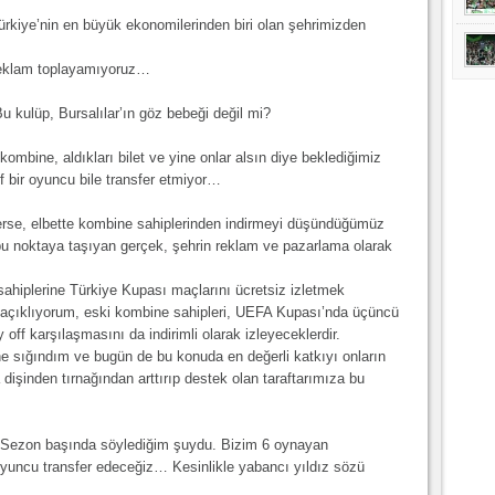
ürkiye’nin en büyük ekonomilerinden biri olan şehrimizden
Reklam toplayamıyoruz…
u kulüp, Bursalılar’ın göz bebeği değil mi?
 kombine, aldıkları bilet ve yine onlar alsın diye beklediğimiz
f bir oyuncu bile transfer etmiyor…
nerse, elbette kombine sahiplerinden indirmeyi düşündüğümüz
 bu noktaya taşıyan gerçek, şehrin reklam ve pazarlama olarak
sahiplerine Türkiye Kupası maçlarını ücretsiz izletmek
 açıklıyorum, eski kombine sahipleri, UEFA Kupası’nda üçüncü
 off karşılaşmasını da indirimli olarak izleyeceklerdir.
 sığındım ve bugün de bu konuda en değerli katkıyı onların
işinden tırnağından arttırıp destek olan taraftarımıza bu
 Sezon başında söylediğim şuydu. Bizim 6 oynayan
yuncu transfer edeceğiz… Kesinlikle yabancı yıldız sözü