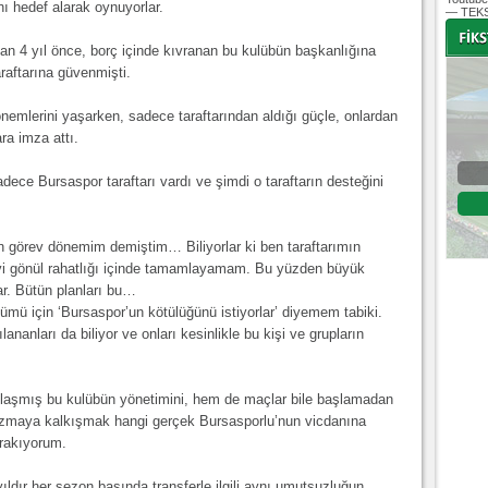
nı hedef alarak oynuyorlar.
— TEKS
ndan 4 yıl önce, borç içinde kıvranan bu kulübün başkanlığına
aftarına güvenmişti.
-
-
dönemlerini yaşarken, sadece taraftarından aldığı güçle, onlardan
ra imza attı.
Bursaspor - Altınordu
adece Bursaspor taraftarı vardı ve şimdi o taraftarın desteğini
1. Lig 32. Hafta
04 Temmuz 2020 Cumartesi | 20:00
Fikstür
görev dönemim demiştim… Biliyorlar ki ben taraftarımın
vi gönül rahatlığı içinde tamamlayamam. Bu yüzden büyük
ar. Bütün planları bu…
 tümü için ‘Bursaspor’un kötülüğünü istiyorlar’ diyemem tabiki.
ananları da biliyor ve onları kesinlikle bu kişi ve grupların
a ulaşmış bu kulübün yönetimini, hem de maçlar bile başlamadan
ozmaya kalkışmak hangi gerçek Bursasporlu’nun vicdanına
ırakıyorum.
ıldır her sezon başında transferle ilgili aynı umutsuzluğun