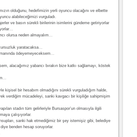
zın olduğunu, hedefimizin yerli oyuncu olacağını ve elbette
yuncu alabileceğimizi vurguladı.
erler ve basın sürekli birilerinin isimlerini gündeme getiriyorlar
yorlar…
ancı olursa neden almayalım…
uzursuzluk yaratacaksa…
ı zamanında ödeyemeyeceksem…
m, alacağımız yabancı bırakın bize katkı sağlamayı, köstek
lım…
yle kişisel bir hesabım olmadığını sürekli vurguladığım halde,
rek verdiğim mücadeleyi, sanki kavgacı bir kişiliğe sahipmişim
ılan stadın tüm gelirleriyle Bursaspor’un olmasıyla ilgili
maya çalışıyorlar.
nsupları, sanki hak etmediğimiz bir şey istemişiz gibi, belediye
 diye benden hesap soruyorlar.
…