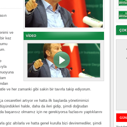
asın
enimi ve
bir kez
uğumu
rum.
e
sıyla
kamuoyuna
rtam
ından
e ve her zamanki gibi sakin bir tavırla takip ediyorum.
 cesaretleri artıyor ve hatta ilk başlarda yönetimimizi
düşündükleri halde, daha da ileri gidip, şimdi doğrudan
da başarısız olmamız için ne gerekiyorsa fazlasını yaptıklarını
GÜN
la göz altılarla ve hatta genel kurulla bizi deviremediler, şimdi
Youtube 