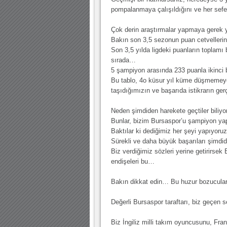
pompalanmaya çalışıldığını ve her sefer
Çok derin araştırmalar yapmaya gerek
Bakın son 3,5 sezonun puan cetvelleri
Son 3,5 yılda ligdeki puanların toplamı
sırada…
5 şampiyon arasında 233 puanla ikinci
Bu tablo, 4o küsur yıl küme düşmemeye
taşıdığımızın ve başarıda istikrarın ger
Neden şimdiden harekete geçtiler biliy
Bunlar, bizim Bursaspor’u şampiyon ya
Baktılar ki dediğimiz her şeyi yapıyor
Sürekli ve daha büyük başarıları şimdide
Biz verdiğimiz sözleri yerine getirirse
endişeleri bu…
Bakın dikkat edin… Bu huzur bozucuları
Değerli Bursaspor taraftarı, biz geçen
Biz İngiliz milli takım oyuncusunu, Fra