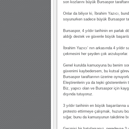
son kozlarını büyük Bursaspor taraftarı
Onlar da biliyor ki, İbrahim Yazıcı, bu
soyunurken sadece büyük Bursaspor tar
Bursaspor, 4 yıldır tarihinin en parlak 
aldığı destek ve güvenle büyük başarıla
İbrahim Yazıcı’ nın arkasında 4 yıldır s
çekmesini her şeyden çok arzuluyorlar.
Genel kurulda kamuoyuna bu benim son 
güvenimi kaybedersem, bu kutsal göre
Bursaspor taraftarının üzerine oynuyorl
Eleştirenlerin ya da tepki gösterenlerin
Biz, yapıcı olan ve Bursaspor için kaygıl
dışında tutuyoruz.
3 yıldır tarihinin en büyük başarıların
protesto ettirmeye çalışmak, huzuru b
sığar, bunu da kamuoyunun takdirine b
Geçmişi bir hatırlarsanız, neredeyse 3 y