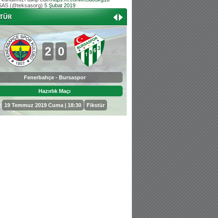
AS (@teksasorg)
5 Şubat 2019
Hoş geldin Aslan bebek!
Teksas tribününden Kaan İnal'ın dünya ta
Hoş geldin Güneş bebek!
Teksas tribününden Sadettin Çetinoğlu'nu
2
0
0
3
Fenerbahçe - Bursaspor
Bursaspor - Sepahan
Hazırlık Maçı
Hazırlık Maçı
19 Temmuz 2019 Cuma | 18:30
Fikstür
25 Temmuz 2019 Perşembe | 18: