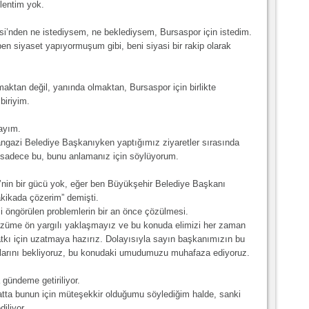
lentim yok.
i’nden ne istediysem, ne beklediysem, Bursaspor için istedim.
ben siyaset yapıyormuşum gibi, beni siyasi bir rakip olarak
aktan değil, yanında olmaktan, Bursaspor için birlikte
biriyim.
ayım.
gazi Belediye Başkanıyken yaptığımız ziyaretler sırasında
 sadece bu, bunu anlamanız için söylüyorum.
in bir gücü yok, eğer ben Büyükşehir Belediye Başkanı
akikada çözerim” demişti.
i öngörülen problemlerin bir an önce çözülmesi.
çözüme ön yargılı yaklaşmayız ve bu konuda elimizi her zaman
kı için uzatmaya hazırız. Dolayısıyla sayın başkanımızın bu
ımlarını bekliyoruz, bu konudaki umudumuzu muhafaza ediyoruz.
 gündeme getiriliyor.
satta bunun için müteşekkir olduğumu söylediğim halde, sanki
iliyor.