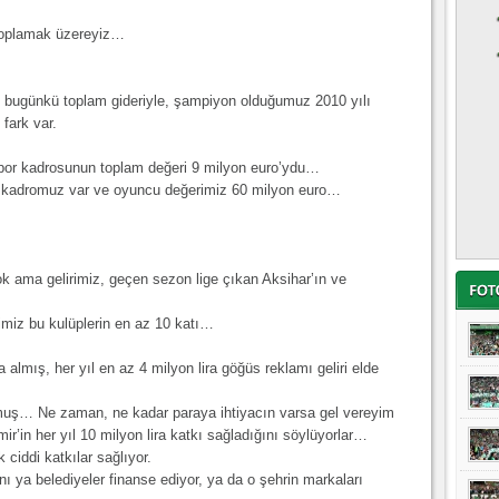
i toplamak üzereyiz…
n bugünkü toplam gideriyle, şampiyon olduğumuz 2010 yılı
fark var.
por kadrosunun toplam değeri 9 milyon euro’ydu…
ir kadromuz var ve oyuncu değerimiz 60 milyon euro…
k ama gelirimiz, geçen sezon lige çıkan Aksihar’ın ve
miz bu kulüplerin en az 10 katı…
 almış, her yıl en az 4 milyon lira göğüs reklamı geliri elde
muş… Ne zaman, ne kadar paraya ihtiyacın varsa gel vereyim
r’in her yıl 10 milyon lira katkı sağladığını söylüyorlar…
 ciddi katkılar sağlıyor.
 ya belediyeler finanse ediyor, ya da o şehrin markaları