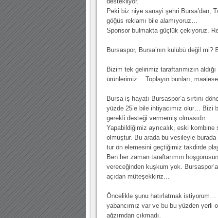
destekliyor.
Peki biz niye sanayi şehri Bursa’dan, T
göğüs reklamı bile alamıyoruz…
Sponsor bulmakta güçlük çekiyoruz. 
Bursaspor, Bursa’nın kulübü değil mi? B
Bizim tek gelirimiz taraftarımızın aldığı
ürünlerimiz… Toplayın bunları, maalese
Bursa iş hayatı Bursaspor’a sırtını dö
yüzde 25’e bile ihtiyacımız olur… Bizi
gerekli desteği vermemiş olmasıdır.
Yapabildiğimiz ayrıcalık, eski kombine 
olmuştur. Bu arada bu vesileyle burada
tur ön elemesini geçtiğimiz takdirde play
Ben her zaman taraftarımın hoşgörüsüne
vereceğinden kuşkum yok. Bursaspor’a d
açıdan müteşekkiriz…
Öncelikle şunu hatırlatmak istiyorum…
yabancımız var ve bu bu yüzden yerli o
ağzımdan çıkmadı.