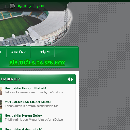
r!
|
Üye Girişi | Kayıt Ol
Mutluluklar Ceyhun Tetik
Teksas tribünlerinin sevilen isimlerinde
Bursasporumuzun önü açılsın is
Teksaslı Bursasporlular Derneği Başkanı
Hoş geldin Alaz Bebek!
Teksas.org sistem yöneticisi, ekibimizin
L
ATATÜRK
İLETİŞİM
Hoş geldin Göktuğ Bebek!
Teksas.org ekibimizden ve tribünlerimizi
Hoş geldin Kadir Kağan Bebek!
Teksas tribünlerinden Basri İleri'nin dü
Hoş geldin Ertuğrul Bebek!
Teksas tribünlerinden Emre Aydın'ın düny
MUTLULUKLAR SİNAN SILACI
Tribünlerimizin sevilen isimlerinden Sin
Hoş geldin Kerem Bebek!
Tribünlerimizden Mesut Ulusoy'un (Duka)
Hoş geldin Aslan bebek!