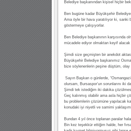
Belediye başkanından kişisel hiçbir bek
Ben bugüne kadar Büyükşehir Belediyes
Ama öyle bir hava yaratılıyor ki, sanki 
göstermeye çalışıyorlar.
Ben Belediye başkanının karşısında olm
mücadele ediyor olmaktan keyif alacak 
Şimdi size geçmişten bir anekdot aktar
Büyükşehir Belediye başkanımız Osman
bize söylenenlerin peşine düştüm, olay
Sayın Başkan o günlerde, “Osmangazi’n
olursam, Bursaspor’un sorunlarını iki d
Şimdi tek istediğim iki dakika çözülmes
Geç kalınmış olabilir ama asla hiçbir 
bu problemlerin çözümüne yapılacak kat
konudaki iyi niyetli ve samimi yaklaş
Bundan 4 yıl önce toplanan paralar hala
Bin kez teşekkür ettiğim halde, her fır
kadir kıymet bilmiyormuşuz gibi lanse ed