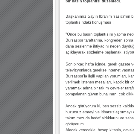
bir basın toplantısı düzenledi.
10.04.2023 14:44 |
Hoş geldin Göktuğ Bebek!
30.12.2022 18:00 |
Hoş geldin Kadir Kağan Bebek!
Başkanımız Sayın İbrahim Yazıcı'nın b
toplantısındaki konuşması ;
11.11.2025 14:13 |
Hoş geldin Ertuğrul Bebek!
12.10.2025 17:30 |
MUTLULUKLAR SİNAN SILACI
"Önce bu basın toplantısını yapma ned
Bursaspor taraftarına, kongreden sonra 
16.07.2024 14:32 |
Hoş geldin Kerem Bebek!
daha seslenme ihtiyacını neden duyd
08.01.2024 19:01 |
Hoş geldin Aslan bebek!
açıklayarak sözlerime başlamak istiyo
03.01.2024 19:09 |
Hoş geldin Güneş bebek!
Son birkaç hafta içinde, gerek gazete v
televizyonlarda gerekse internet vasıta
Bursaspor’la ilgili yapılan yorumları, 
verilmek istenen mesajları, kaotik bir o
yaratmak adına bir takım çevreler taraf
pompalanan güven bunalımını çok dikkatl
Ancak görüyorum ki, ben sessiz kaldıkça
huzursuz etmeyi ve itibarsızlaştırmayı 
takımımızı da hedef aldıklarını ve saha
görüyorum.
Alacak verecekle, hesap kitapla, davalar