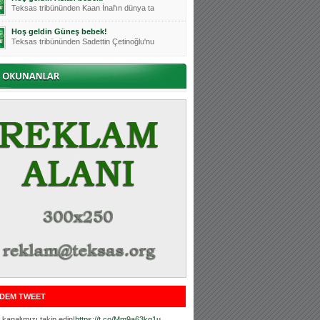
Teksas tribününden Kaan İnal'ın dünya ta
Hoş geldin Güneş bebek!
Teksas tribününden Sadettin Çetinoğlu'nu
Mutluluklar Ceyhun Tetik
Teksas tribünlerinin sevilen isimlerinde
Bursasporumuzun önü açılsın is
Teksaslı Bursasporlular Derneği Başkanı
Hoş geldin Alaz Bebek!
Teksas.org sistem yöneticisi, ekibimizin
Hoş geldin Göktuğ Bebek!
Teksas.org ekibimizden ve tribünlerimizi
Hoş geldin Kadir Kağan Bebek!
Teksas tribünlerinden Basri İleri'nin dü
Hoş geldin Ertuğrul Bebek!
Teksas tribünlerinden Emre Aydın'ın düny
MUTLULUKLAR SİNAN SILACI
Tribünlerimizin sevilen isimlerinden Sin
DEM TWEET
Hoş geldin Kerem Bebek!
Tribünlerimizden Mesut Ulusoy'un (Duka)
kanalımızı takip edin!
https://t.co/Mm9a63kg1u