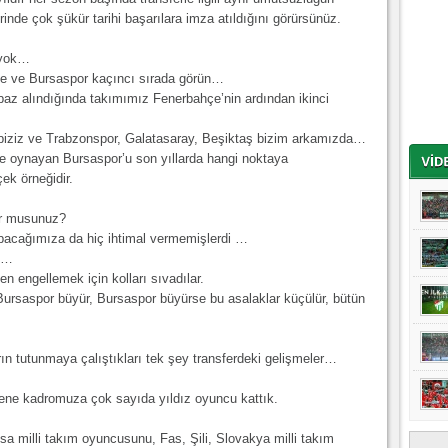
inde çok şükür tarihi başarılara imza atıldığını görürsünüz.
 yok…
ne ve Bursaspor kaçıncı sırada görün…
 baz alındığında takımımız Fenerbahçe’nin ardından ikinci
 biziz ve Trabzonspor, Galatasaray, Beşiktaş bizim arkamızda…
 oynayan Bursaspor’u son yıllarda hangi noktaya
çek örneğidir.
or musunuz?
pacağımıza da hiç ihtimal vermemişlerdi …
uz…
n engellemek için kolları sıvadılar.
k Bursaspor büyür, Bursaspor büyürse bu asalaklar küçülür, bütün
n tutunmaya çalıştıkları tek şey transferdeki gelişmeler…
 sene kadromuza çok sayıda yıldız oyuncu kattık.
nsa milli takım oyuncusunu, Fas, Şili, Slovakya milli takım