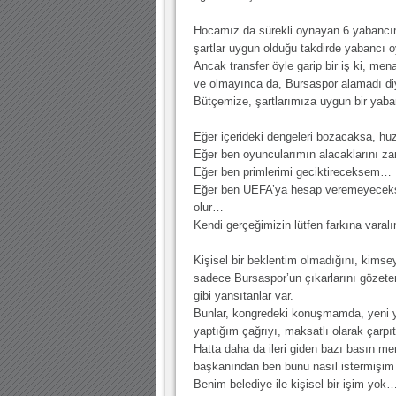
Hocamız da sürekli oynayan 6 yabancımı
şartlar uygun olduğu takdirde yabancı o
Ancak transfer öyle garip bir iş ki, menaj
ve olmayınca da, Bursaspor alamadı di
Bütçemize, şartlarımıza uygun bir yab
Eğer içerideki dengeleri bozacaksa, h
Eğer ben oyuncularımın alacakların
Eğer ben primlerimi geciktireceksem…
Eğer ben UEFA’ya hesap veremeyecekse
olur…
Kendi gerçeğimizin lütfen farkına vara
Kişisel bir beklentim olmadığını, kimse
sadece Bursaspor’un çıkarlarını gözete
gibi yansıtanlar var.
Bunlar, kongredeki konuşmamda, yeni yap
yaptığım çağrıyı, maksatlı olarak çarpıt
Hatta daha da ileri giden bazı basın me
başkanından ben bunu nasıl istermişim
Benim belediye ile kişisel bir işim yok