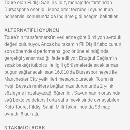
Toure olan Fildişi Sahilli yıldız, menajerler tarafından
Bursaspor'a önerildi. Menajerler tecrübeli oyuncunun
bonservisi konusunda da indirime gidileceğini belirttiler.
ALTERNATİFLİ OYUNCU
Toure'nin transfermarkt'ın verilerine göre 8 milyon avroluk
değeri bulunuyor. Ancak bu rakamın Fil Dişili futbolcunun
son dönemdeki performansı göz önüne alındığında
gerçekği yansıtmadığı ifade ediliyor. Ertuğrul Sağlam'ın
sıcak baktığı futbolcu ile ilgili görüşmelerde sıcak temas
bugün sağlanacak. saat 16.010'da Bursaspor heyeti ile
Manchester City yetkilileri mesaya oturacak. Toure'nin
Yeşil Beyazlı renklere bağlanması durumunda 2 yıllık
sözleşme imzalayacağı öğrenildi. Savunmanın ortasında,
sağ bekte ve defansif orta saha mevkisinde oynayabilen
Kolo Toure, Fildişi Sahili Milli Takımı'nda da 98 maç
oynadı, 6 gol attı.
3.TAKIMI OLACAK