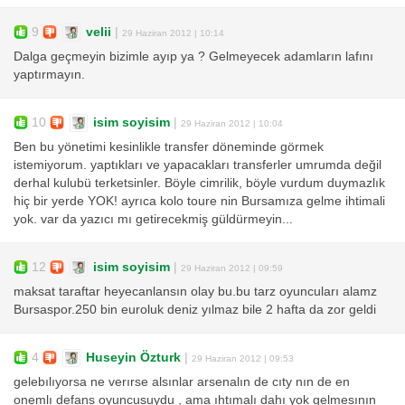
9
velii
|
29 Haziran 2012 | 10:14
Dalga geçmeyin bizimle ayıp ya ? Gelmeyecek adamların lafını
yaptırmayın.
10
isim soyisim
|
29 Haziran 2012 | 10:04
Ben bu yönetimi kesinlikle transfer döneminde görmek
istemiyorum. yaptıkları ve yapacakları transferler umrumda değil
derhal kulubü terketsinler. Böyle cimrilik, böyle vurdum duymazlık
hiç bir yerde YOK! ayrıca kolo toure nin Bursamıza gelme ihtimali
yok. var da yazıcı mı getirecekmiş güldürmeyin...
12
isim soyisim
|
29 Haziran 2012 | 09:59
maksat taraftar heyecanlansın olay bu.bu tarz oyuncuları alamz
Bursaspor.250 bin euroluk deniz yılmaz bile 2 hafta da zor geldi
4
Huseyin Özturk
|
29 Haziran 2012 | 09:53
gelebılıyorsa ne verırse alsınlar arsenalın de cıty nın de en
onemlı defans oyuncusuydu , ama ıhtımalı dahı yok gelmesının