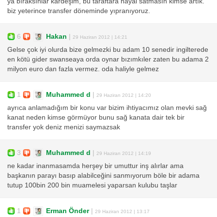
ya bıraksınlar kardeşim, bu taraftara hayal satmasın kimse artık.
biz yeterince transfer döneminde yıpranıyoruz.
6
Hakan
|
29 Haziran 2012 | 14:21
Gelse çok iyi olurda bize gelmezki bu adam 10 senedir ingilterede
en kötü gider swanseaya orda oynar bızımkıler zaten bu adama 2
milyon euro dan fazla vermez. oda haliyle gelmez
1
Muhammed d
|
29 Haziran 2012 | 14:20
ayrıca anlamadığım bir konu var bizim ihtiyacımız olan mevki sağ
kanat neden kimse görmüyor bunu sağ kanata dair tek bir
transfer yok deniz menizi saymazsak
3
Muhammed d
|
29 Haziran 2012 | 14:19
ne kadar inanmasamda herşey bir umuttur inş alırlar ama
başkanın parayı basıp alabilceğini sanmıyorum böle bir adama
tutup 100bin 200 bin muamelesi yaparsan kulubu taşlar
1
Erman Önder
|
29 Haziran 2012 | 13:17