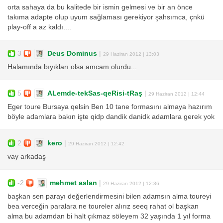
orta sahaya da bu kalitede bir ismin gelmesi ve bir an önce
takıma adapte olup uyum sağlaması gerekiyor şahsımca, çnkü
play-off a az kaldı....
3
Deus Dominus
|
29 Haziran 2012 | 13:03
Halamında bıyıkları olsa amcam olurdu...
5
ALemde-tekSas-qeRisi-tRaş
|
29 Haziran 2012 | 12:44
Eger toure Bursaya qelsin Ben 10 tane formasını almaya hazırım
böyle adamlara bakın işte qidp dandik danidk adamlara gerek yok
2
kero
|
29 Haziran 2012 | 12:42
vay arkadaş
-2
mehmet aslan
|
29 Haziran 2012 | 12:36
başkan sen parayı değerlendirmesini bilen adamsın alma toureyi
bea verceğin paralara ne toureler alırız seeq rahat ol başkan
alma bu adamdan bi halt çıkmaz söleyem 32 yaşında 1 yıl forma