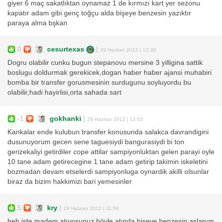
giyer 6 maç sakatlıktan oynamaz 1 de kırmızı kart yer sezonu
kapatır adam gibi genç toğçu alda bişeye benzesin yazıktır
paraya alma bşkan
0
cesurtexas
|
29 Haziran 2012 | 12:30
Dogru olabilir cunku bugun stepanovu mersine 3 yilligina sattik
boslugu doldurmak gerekicek,dogan haber haber ajansi muhabiri
bomba bir transfer gorusmesinin surdugunu soyluyordu bu
olabilir,hadi hayirlisi,orta sahada sart
-1
gokhanki
|
29 Haziran 2012 | 12:03
Kankalar ende kulubun transfer konusunda salakca davrandigini
dusunuyorum gecen sene taguesiydi bangurasiydi bi ton
gerizekaliyi getirdiler cope attilar sampiyonluktan gelen parayi oyle
10 tane adam getirecegine 1 tane adam getirip takimin iskeletini
bozmadan devam etselerdi sampiyonluga oynardik akilli olsunlar
biraz da bizim hakkimizi bari yemesinler
5
kry
|
29 Haziran 2012 | 11:56
heh işte madem atıyosunuz böyle atında bişeye benzesin aslanım