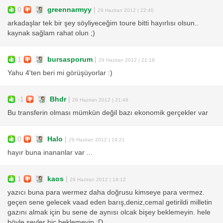
0
greennarmyy
|
29 Haziran 2012 | 22:40
arkadaşlar tek bir şey söyliyeceğim toure bitti hayırlısı olsun..
kaynak sağlam rahat olun ;)
1
bursasporum
|
29 Haziran 2012 | 22:18
Yahu 4'ten beri mi görüşüyorlar :)
-1
Bhdr
|
29 Haziran 2012 | 21:48
Bu transferin olması mümkün değil bazı ekonomik gerçekler var
0
Halo
|
29 Haziran 2012 | 19:21
hayır buna inananlar var ...
1
kaos
|
29 Haziran 2012 | 18:12
yazıcı buna para wermez daha doğrusu kimseye para vermez.
geçen sene gelecek vaad eden barış,deniz,cemal getirildi milletin
gazını almak için bu sene de aynısı olcak bişey beklemeyin. hele
böyle şeyler hiç beklemeyin :D