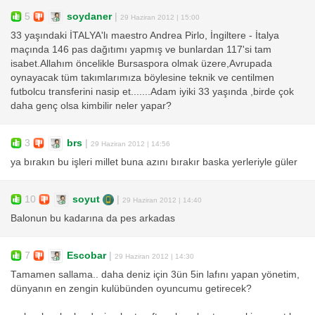
5
soydaner
|
29 Haziran 2012 | 15:00
33 yaşındaki İTALYA'lı maestro Andrea Pirlo, İngiltere - İtalya
maçında 146 pas dağıtımı yapmış ve bunlardan 117'si tam
isabet.Allahım öncelikle Bursaspora olmak üzere,Avrupada
oynayacak tüm takımlarımıza böylesine teknik ve centilmen
futbolcu transferini nasip et.......Adam iyiki 33 yaşında ,birde çok
daha genç olsa kimbilir neler yapar?
3
brs
|
29 Haziran 2012 | 14:56
ya bırakın bu işleri millet buna azını bırakır baska yerleriyle güler
10
soyut
|
29 Haziran 2012 | 14:40
Balonun bu kadarına da pes arkadas
7
Escobar
|
29 Haziran 2012 | 14:30
Tamamen sallama.. daha deniz için 3ün 5in lafını yapan yönetim,
dünyanın en zengin kulübünden oyuncumu getirecek?