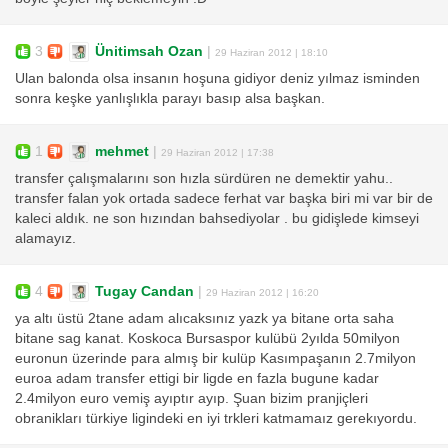
3
Ünitimsah Ozan
|
29 Haziran 2012 | 18:10
Ulan balonda olsa insanın hoşuna gidiyor deniz yılmaz isminden
sonra keşke yanlışlıkla parayı basıp alsa başkan.
1
mehmet
|
29 Haziran 2012 | 17:38
transfer çalışmalarını son hızla sürdüren ne demektir yahu..
transfer falan yok ortada sadece ferhat var başka biri mi var bir de
kaleci aldık. ne son hızından bahsediyolar . bu gidişlede kimseyi
alamayız.
4
Tugay Candan
|
29 Haziran 2012 | 16:20
ya altı üstü 2tane adam alıcaksınız yazk ya bitane orta saha
bitane sag kanat. Koskoca Bursaspor kulübü 2yılda 50milyon
euronun üzerinde para almış bir kulüp Kasımpaşanın 2.7milyon
euroa adam transfer ettigi bir ligde en fazla bugune kadar
2.4milyon euro vemiş ayıptır ayıp. Şuan bizim pranjiçleri
obranikları türkiye ligindeki en iyi trkleri katmamaız gerekıyordu.