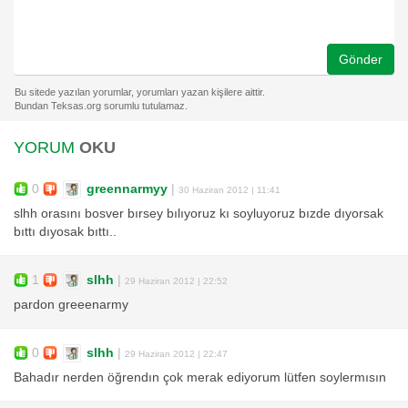
Gönder
YORUM
OKU
0
greennarmyy
|
30 Haziran 2012 | 11:41
slhh orasını bosver bırsey bılıyoruz kı soyluyoruz bızde dıyorsak
bıttı dıyosak bıttı..
1
slhh
|
29 Haziran 2012 | 22:52
pardon greeenarmy
0
slhh
|
29 Haziran 2012 | 22:47
Bahadır nerden öğrendın çok merak ediyorum lütfen soylermısın