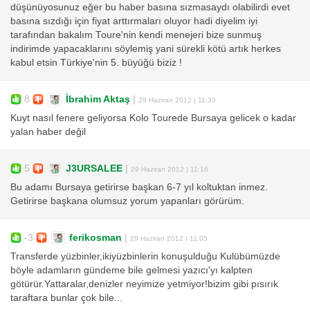
düşünüyosunuz eğer bu haber basına sızmasaydı olabilirdi evet
basına sızdığı için fiyat arttırmaları oluyor hadi diyelim iyi
tarafından bakalım Toure'nin kendi menejeri bize sunmuş
indirimde yapacaklarını söylemiş yani sürekli kötü artık herkes
kabul etsin Türkiye'nin 5. büyüğü biziz !
8
İbrahim Aktaş
|
29 Haziran 2012 | 11:33
Kuyt nasıl fenere geliyorsa Kolo Tourede Bursaya gelicek o kadar
yalan haber değil
5
J3URSALEE
|
29 Haziran 2012 | 11:16
Bu adamı Bursaya getirirse başkan 6-7 yıl koltuktan inmez.
Getirirse başkana olumsuz yorum yapanları görürüm.
-3
ferikosman
|
29 Haziran 2012 | 11:05
Transferde yüzbinler,ikiyüzbinlerin konuşulduğu Kulübümüzde
böyle adamların gündeme bile gelmesi yazıcı'yı kalpten
götürür.Yattaralar,denizler neyimize yetmiyor!bizim gibi pısırık
taraftara bunlar çok bile...