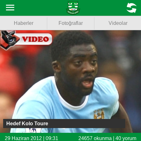
Haberler
MENU
Haberler
Fotoğraflar
Videolar
Fotoğraflar
Videolar
Basketbol
Voleybol
Puan Durumu
Fikstür
Facebook
Hedef Kolo Toure
Twitter
29 Haziran 2012 | 09:31
24657 okunma | 40 yorum