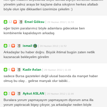
yönetim yalnız araya bir kaçtane daha sıkıştırın herkes afalladı
böyle olun işte dikkaetleri üzerimize çekelim :)
12
Ersel Göksu
|
29 Haziran 2012 | 11:53
eğer bizim paralarımız böyle adamlara gidecekse ben
kombinemle kapalıdayım arkadaş
3
ismail
|
29 Haziran 2012 | 11:52
Arkadaşlar bu haber doğru. Büyük ihtimal bugün zaten netlik
kazanacak bekleyelim görelim
6
Kadir Aslan
|
29 Haziran 2012 | 11:48
sadece Bursa gazeteleri değil ulusal basında da manşet haber
olmuş bu olay... gelirse manyak olur tabiiki...
2
Aykut ASLAN
|
29 Haziran 2012 | 11:46
Buralara yorum yapmayayım yapmayayım diyorum ama illa
yorum yaptıracak bişey çıkıyor, ya arkadaşlar neden böyle