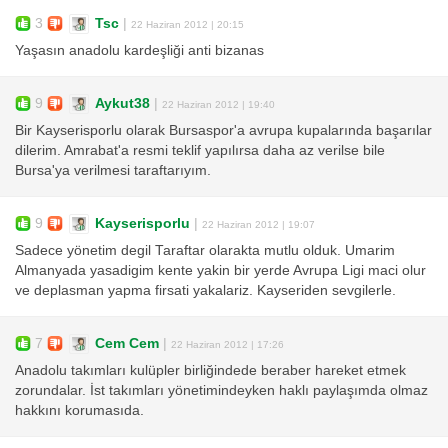
3
Tsc
|
22 Haziran 2012 | 20:15
Yaşasın anadolu kardeşliği anti bizanas
9
Aykut38
|
22 Haziran 2012 | 19:40
Bir Kayserisporlu olarak Bursaspor'a avrupa kupalarında başarılar
dilerim. Amrabat'a resmi teklif yapılırsa daha az verilse bile
Bursa'ya verilmesi taraftarıyım.
9
Kayserisporlu
|
22 Haziran 2012 | 19:07
Sadece yönetim degil Taraftar olarakta mutlu olduk. Umarim
Almanyada yasadigim kente yakin bir yerde Avrupa Ligi maci olur
ve deplasman yapma firsati yakalariz. Kayseriden sevgilerle.
7
Cem Cem
|
22 Haziran 2012 | 17:26
Anadolu takımları kulüpler birliğindede beraber hareket etmek
zorundalar. İst takımları yönetimindeyken haklı paylaşımda olmaz
hakkını korumasıda.