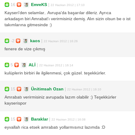
16
EmreKS
|
22 Haziran 2012 | 17:10
Kayseri'den selamlar.. Avrupa'da başarılar dileriz. Ayrıca
arkadaşın biri Amrabat'ı verirmisiniz demiş. Alın sizin olsun be o ist
takımlarına gitmesinde :)
-2
kaos
|
22 Haziran 2012 | 16:26
fenere de vize çıkmış
5
ALİ
|
22 Haziran 2012 | 16:14
kulüplerin birbiri ile ilgilenmesi, çok güzel. teşekkürler.
15
Ünitimsah Ozan
|
22 Haziran 2012 | 16:10
Amrabatı verirmisiniz avrupada lazım olabilir :) Teşekkürler
kayserispor
15
Baraklar
|
22 Haziran 2012 | 16:08
eyvallah rica etsek amrabatı yollarmısınız lazımda :D