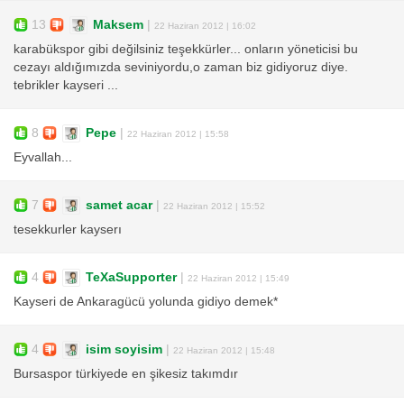
13
Maksem
|
22 Haziran 2012 | 16:02
karabükspor gibi değilsiniz teşekkürler... onların yöneticisi bu
cezayı aldığımızda seviniyordu,o zaman biz gidiyoruz diye.
tebrikler kayseri ...
8
Pepe
|
22 Haziran 2012 | 15:58
Eyvallah...
7
samet acar
|
22 Haziran 2012 | 15:52
tesekkurler kayserı
4
TeXaSupporter
|
22 Haziran 2012 | 15:49
Kayseri de Ankaragücü yolunda gidiyo demek*
4
isim soyisim
|
22 Haziran 2012 | 15:48
Bursaspor türkiyede en şikesiz takımdır