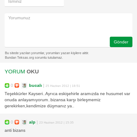
Gönder
YORUM
OKU
0
bucalı
|
25 Haziran 2012 | 18:51
Teşekkürler Kayseri..Ayrıca eskişehirle aramızda ne husumet var
onuda anlayamıyorum..bizansa karşı birleşmemiz
gerekirken,kendimize düşmanız ya..
0
alp
|
23 Haziran 2012 | 15:35
anti bizans