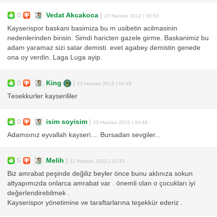
0
Vedat Akcakoca
|
23 Haziran 2012 | 00:53
Kayserispor baskani basimiza bu m usibetin acilmasinin
nedenlerinden birisin. Simdi haricten gazele girme. Baskanimiz bu
adam yaramaz sizi satar demisti. evet agabey demistin genede
ona oy verdin. Laga Luga ayip.
0
King
|
23 Haziran 2012 | 00:48
Tesekkurler kayserililer
0
isim soyisim
|
23 Haziran 2012 | 00:46
Adamsınız eyvallah kayseri.... Bursadan sevgiler...
5
Melih
|
22 Haziran 2012 | 20:33
Biz amrabat peşinde değiliz beyler önce bunu aklınıza sokun
altyapımızda onlarca amrabat var . önemli olan o çocukları iyi
değerlendirebilmek .
Kayserispor yönetimine ve taraftarlarına teşekkür ederiz .