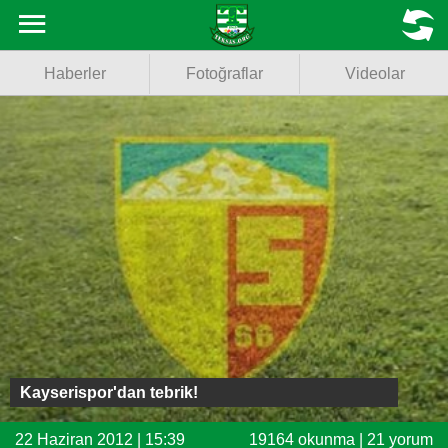
Haberler
MENU
Haberler
Fotoğraflar
Videolar
Fotoğraflar
Videolar
Basketbol
Voleybol
Puan Durumu
Fikstür
Facebook
Kayserispor'dan tebrik!
Twitter
22 Haziran 2012 | 15:39
19164 okunma | 21 yorum