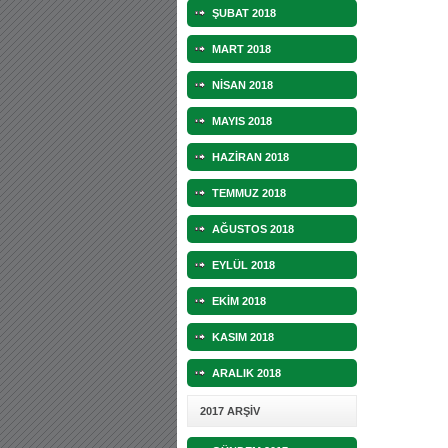
ŞUBAT 2018
30.12.2022 18:00 |
Hoş geldin Kadir Kağan Bebek!
MART 2018
11.11.2025 14:13 |
Hoş geldin Ertuğrul Bebek!
NİSAN 2018
12.10.2025 17:30 |
MUTLULUKLAR SİNAN SILACI
MAYIS 2018
16.07.2024 14:32 |
Hoş geldin Kerem Bebek!
HAZİRAN 2018
08.01.2024 19:01 |
Hoş geldin Aslan bebek!
TEMMUZ 2018
03.01.2024 19:09 |
Hoş geldin Güneş bebek!
AĞUSTOS 2018
EYLÜL 2018
EKİM 2018
KASIM 2018
ARALIK 2018
2017 ARŞİV